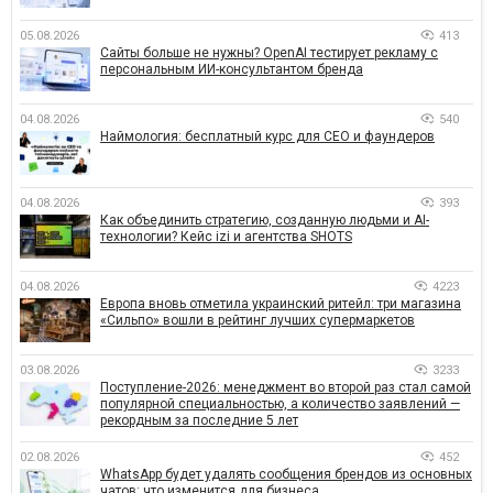
05.08.2026
413
Сайты больше не нужны? OpenAI тестирует рекламу с
персональным ИИ-консультантом бренда
04.08.2026
540
Наймология: бесплатный курс для CEO и фаундеров
04.08.2026
393
Как объединить стратегию, созданную людьми и AI-
технологии? Кейс izi и агентства SHOTS
04.08.2026
4223
Европа вновь отметила украинский ритейл: три магазина
«Сильпо» вошли в рейтинг лучших супермаркетов
03.08.2026
3233
Поступление-2026: менеджмент во второй раз стал самой
популярной специальностью, а количество заявлений —
рекордным за последние 5 лет
02.08.2026
452
WhatsApp будет удалять сообщения брендов из основных
чатов: что изменится для бизнеса