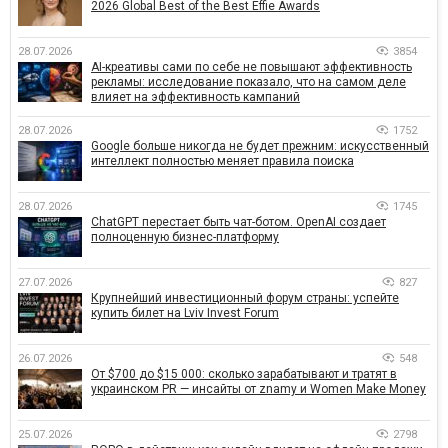
2026 Global Best of the Best Effie Awards
28.07.2026
3854
AI-креативы сами по себе не повышают эффективность
рекламы: исследование показало, что на самом деле
влияет на эффективность кампаний
28.07.2026
1752
Google больше никогда не будет прежним: искусственный
интеллект полностью меняет правила поиска
28.07.2026
1745
ChatGPT перестает быть чат-ботом. OpenAI создает
полноценную бизнес-платформу
27.07.2026
827
Крупнейший инвестиционный форум страны: успейте
купить билет на Lviv Invest Forum
26.07.2026
548
От $700 до $15 000: сколько зарабатывают и тратят в
украинском PR — инсайты от znamy и Women Make Money
25.07.2026
2798