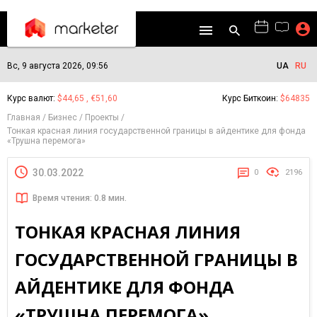
Вс, 9 августа 2026, 09:56
UA
RU
Курс валют:
$44,65 , €51,60
Курс Биткоин:
$64835
Главная
Бизнес
Проекты
Тонкая красная линия государственной границы в айдентике для фонда
«Трушна перемога»
30.03.2022
0
2196
Время чтения: 0.8 мин.
ТОНКАЯ КРАСНАЯ ЛИНИЯ
ГОСУДАРСТВЕННОЙ ГРАНИЦЫ В
АЙДЕНТИКЕ ДЛЯ ФОНДА
«ТРУШНА ПЕРЕМОГА»