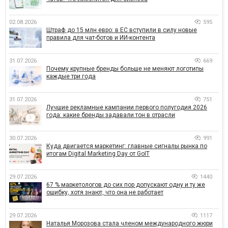
02.08.2026
595
Штраф до 15 млн евро: в ЕС вступили в силу новые
правила для чат-ботов и ИИ-контента
31.07.2026
669
Почему крупные бренды больше не меняют логотипы
каждые три года
31.07.2026
751
Лучшие рекламные кампании первого полугодия 2026
года: какие бренды задавали тон в отрасли
30.07.2026
991
Куда двигается маркетинг: главные сигналы рынка по
итогам Digital Marketing Day от GoIT
29.07.2026
1440
67 % маркетологов до сих пор допускают одну и ту же
ошибку, хотя знают, что она не работает
29.07.2026
1117
Наталья Морозова стала членом международного жюри