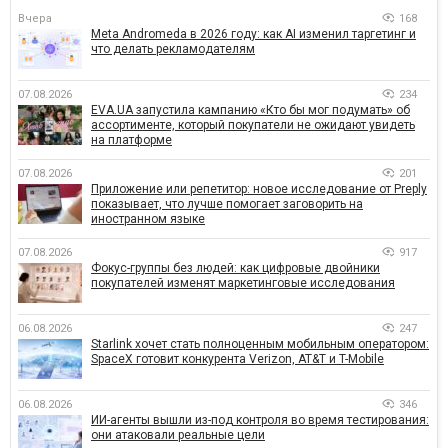
Вчера
168
Meta Andromeda в 2026 году: как AI изменил таргетинг и
что делать рекламодателям
07.08.2026
234
EVA.UA запустила кампанию «Кто бы мог подумать» об
ассортименте, который покупатели не ожидают увидеть
на платформе
07.08.2026
201
Приложение или репетитор: новое исследование от Preply
показывает, что лучше помогает заговорить на
иностранном языке
07.08.2026
917
Фокус-группы без людей: как цифровые двойники
покупателей изменят маркетинговые исследования
06.08.2026
247
Starlink хочет стать полноценным мобильным оператором:
SpaceX готовит конкурента Verizon, AT&T и T-Mobile
06.08.2026
346
ИИ-агенты вышли из-под контроля во время тестирования:
они атаковали реальные цели