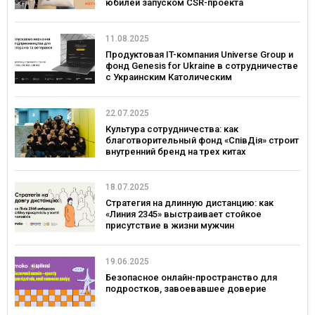
юбилей запуском CSR-проекта
11.08.2025
Продуктовая IT-компания Universe Group и
фонд Genesis for Ukraine в сотрудничестве
с Украинским Католическим
Университетом запускают грантовую
программу и обучение
предпринимательству для ветеранов и
22.07.2025
ветеранок.
Культура сотрудничества: как
благотворительный фонд «СпівДія» строит
внутренний бренд на трех китах
18.07.2025
Стратегия на длинную дистанцию: как
«Линия 2345» выстраивает стойкое
присутствие в жизни мужчин
19.06.2025
Безопасное онлайн-пространство для
подростков, завоевавшее доверие