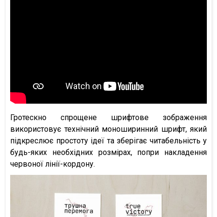
Гротескно спрощене шрифтове зображення
використовує технічний моноширинний шрифт, який
підкреслює простоту ідеї та зберігає читабельність у
будь-яких необхідних розмірах, попри накладення
червоної лінії-кордону.