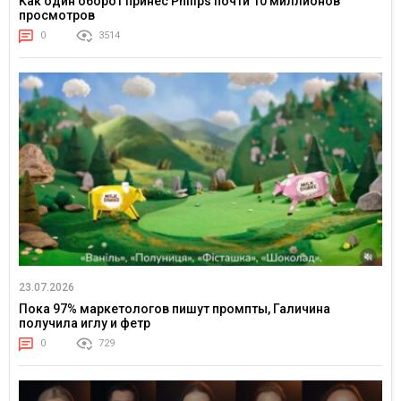
Как один оборот принес Philips почти 10 миллионов
просмотров
0
3514
23.07.2026
Пока 97% маркетологов пишут промпты, Галичина
получила иглу и фетр
0
729