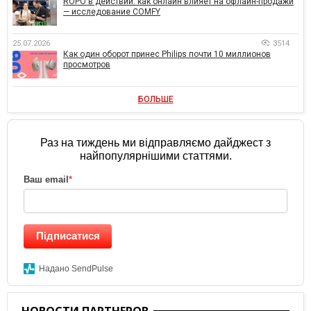
ROPO в действии: как онлайн влияет на офлайн-продажи
— исследование COMFY
25.07.2026
3514
Как один оборот принес Philips почти 10 миллионов
просмотров
БОЛЬШЕ
Раз на тиждень ми відправляємо дайджест з
найпопулярнішими статтями.
Ваш email
*
Підписатися
Надано SendPulse
НОВОСТИ ПАРТНЕРОВ