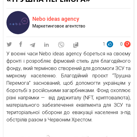
Nebo ideas agency
Маркетинговое агентство
1
0
У воєнні часи Nebo ideas agency бореться на своєму
фронті і розробляє фірмовий стиль для благодійного
фонду, який терміново створений для допомоги ЗСУ та
мирному населенню. Благодійний проєкт “Трушна
Перемога” заснований, щоб допомогти українцям у
боротьбі з російськими загарбниками. Фонд охоплює
різні напрямки — від диджиталу (NFT, криптовалюта),
матеріального забезпечення еквіпмента для ЗСУ та
територіальної оборони до евакуації населення з-під
обстрілів разом з Червоним Хрестом.