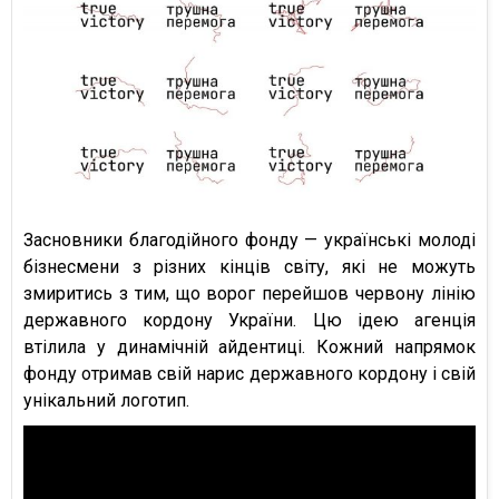
Засновники благодійного фонду — українські молоді
бізнесмени з різних кінців світу, які не можуть
змиритись з тим, що ворог перейшов червону лінію
державного кордону України. Цю ідею агенція
втілила у динамічній айдентиці. Кожний напрямок
фонду отримав свій нарис державного кордону і свій
унікальний логотип.