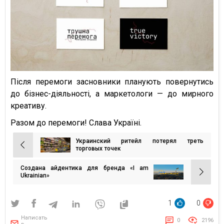
Після перемоги засновники планують повернутись
до бізнес-діяльності, а маркетологи — до мирного
креативу.
Разом до перемоги! Слава Україні.
Украинский ритейл потерял треть
Навигация
торговых точек
по
Создана айдентика для бренда «I am
записям
Ukrainian»
1
0
Написать
0
2196