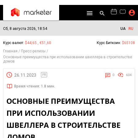
Сб, 8 августа 2026, 18:54
UA
RU
Курс валют:
$44,65 , €51,60
Курс Биткоин:
$65108
Главная
Пресс-релизы
Основные преимущества при использовании швеллера в строительстве
домов
26.11.2023
PR
0
604
Время чтения: 1.8 мин.
ОСНОВНЫЕ ПРЕИМУЩЕСТВА
ПРИ ИСПОЛЬЗОВАНИИ
ШВЕЛЛЕРА В СТРОИТЕЛЬСТВЕ
ДОМОВ