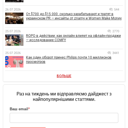
26.07.2026
544
От $700 до $15 000: сколько зарабатывают и тратят в
украинском PR — инсайты от znamy и Women Make Money
25.07.2026
2770
ROPO в действии: как онлайн влияет на офлайн-продажи
— исследование COMFY
25.07.2026
3441
Как один оборот принес Philips почти 10 миллионов
просмотров
БОЛЬШЕ
Раз на тиждень ми відправляємо дайджест з
найпопулярнішими статтями.
Ваш email
*