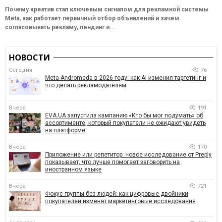
Почему креатив стал ключевым сигналом для рекламной системы
Meta, как работает первичный отбор объявлений и зачем
согласовывать рекламу, лендинг и...
НОВОСТИ
Сегодня
76
Meta Andromeda в 2026 году: как AI изменил таргетинг и
что делать рекламодателям
Вчера
191
EVA.UA запустила кампанию «Кто бы мог подумать» об
ассортименте, который покупатели не ожидают увидеть
на платформе
Вчера
170
Приложение или репетитор: новое исследование от Preply
показывает, что лучше помогает заговорить на
иностранном языке
Вчера
721
Фокус-группы без людей: как цифровые двойники
покупателей изменят маркетинговые исследования