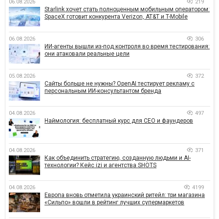
06.08.2026
219
Starlink хочет стать полноценным мобильным оператором:
SpaceX готовит конкурента Verizon, AT&T и T-Mobile
06.08.2026
306
ИИ-агенты вышли из-под контроля во время тестирования:
они атаковали реальные цели
05.08.2026
372
Сайты больше не нужны? OpenAI тестирует рекламу с
персональным ИИ-консультантом бренда
04.08.2026
497
Наймология: бесплатный курс для CEO и фаундеров
04.08.2026
371
Как объединить стратегию, созданную людьми и AI-
технологии? Кейс izi и агентства SHOTS
04.08.2026
4199
Европа вновь отметила украинский ритейл: три магазина
«Сильпо» вошли в рейтинг лучших супермаркетов