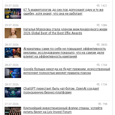
29.07.2026
1421
67 % маркетологов до сих пор допускают одну и ту же
ошибку, хотя знают, что она не работает
29.07.2026
1086
Наталья Морозова стала членом международного жюри
2026 Global Best of the Best Effie Awards
28.07.2026
3830
AI-креативы сами по себе не повышают эффективность
рекламы: исследование показало, что на самом деле
влияет на эффективность кампаний
28.07.2026
1744
Google больше никогда не будет прежним: искусственный
интеллект полностью меняет правила поиска
28.07.2026
1734
ChatGPT перестает быть чат-ботом. OpenAI создает
полноценную бизнес-платформу
27.07.2026
798
Крупнейший инвестиционный форум страны: успейте
купить билет на Lviv Invest Forum