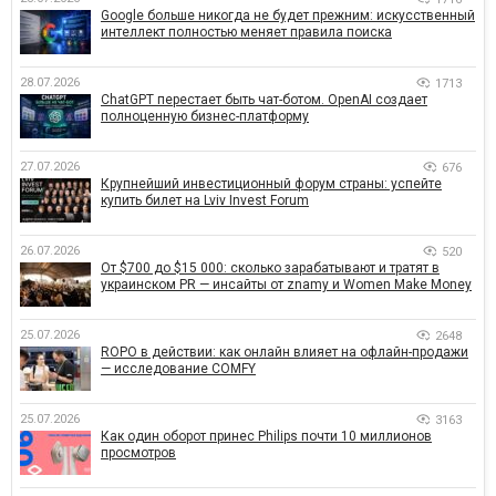
Google больше никогда не будет прежним: искусственный
интеллект полностью меняет правила поиска
28.07.2026
1713
ChatGPT перестает быть чат-ботом. OpenAI создает
полноценную бизнес-платформу
27.07.2026
676
Крупнейший инвестиционный форум страны: успейте
купить билет на Lviv Invest Forum
26.07.2026
520
От $700 до $15 000: сколько зарабатывают и тратят в
украинском PR — инсайты от znamy и Women Make Money
25.07.2026
2648
ROPO в действии: как онлайн влияет на офлайн-продажи
— исследование COMFY
25.07.2026
3163
Как один оборот принес Philips почти 10 миллионов
просмотров