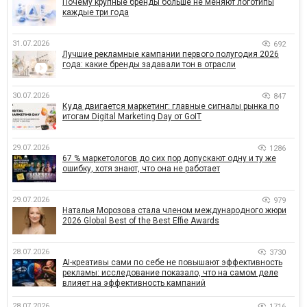
Почему крупные бренды больше не меняют логотипы
каждые три года
31.07.2026
692
Лучшие рекламные кампании первого полугодия 2026
года: какие бренды задавали тон в отрасли
30.07.2026
847
Куда двигается маркетинг: главные сигналы рынка по
итогам Digital Marketing Day от GoIT
29.07.2026
1286
67 % маркетологов до сих пор допускают одну и ту же
ошибку, хотя знают, что она не работает
29.07.2026
979
Наталья Морозова стала членом международного жюри
2026 Global Best of the Best Effie Awards
28.07.2026
3730
AI-креативы сами по себе не повышают эффективность
рекламы: исследование показало, что на самом деле
влияет на эффективность кампаний
28.07.2026
1716