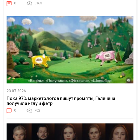
0
3163
23.07.2026
Пока 97% маркетологов пишут промпты, Галичина
получила иглу и фетр
0
702