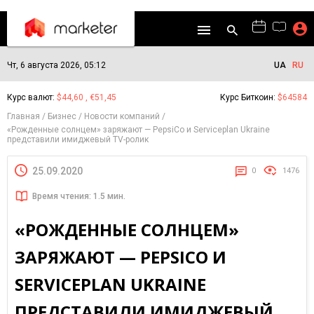
Чт, 6 августа 2026, 05:12
UA
RU
Курс валют:
$44,60 , €51,45
Курс Биткоин:
$64584
Главная
Бизнес
Новости компаний
«Рожденные солнцем» заряжают — PepsiCo и Serviceplan Ukraine
представили имиджевый TV-ролик
25.09.2020
0
1476
Время чтения: 1.5 мин.
«РОЖДЕННЫЕ СОЛНЦЕМ»
ЗАРЯЖАЮТ — PEPSICO И
SERVICEPLAN UKRAINE
ПРЕДСТАВИЛИ ИМИДЖЕВЫЙ