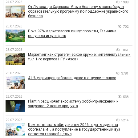
24.07.2026
1988
От Львова до Харькова: Glovo Academy масштабирует
образовательную программу по поддержке украинского
бизнеса
23.07.2026
702
Пока 97% маркетологов пишут промпты, Галичина
получила иглу и фетр
23.07.2026
1061
Маркетинг как стратегическое оружие: интеллектуальный
тыл 1-го корпуса НГУ «Азов»
23.07.2026
3781
41 % украинцев работают даже в отпуске — опрос
22.07.2026
538
PlantIn расширяет экосистему хобби-приложений и
запускает 2 новых продукта
22.07.2026
5214
Кем хотят стать абитуриенты 2026 года: медицина
обогнала ИТ, а поступление в государственный вуз
остается главной целью