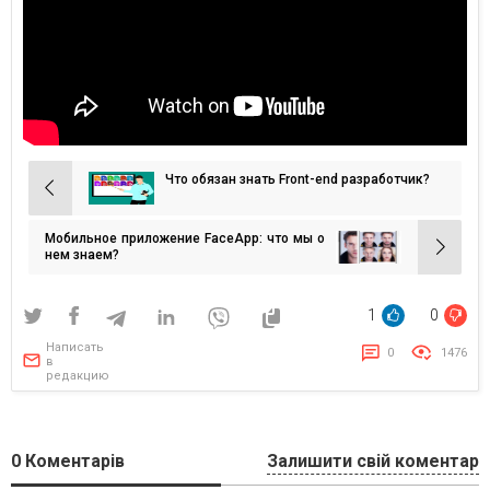
Что обязан знать Front-end разработчик?
Навигация
по
Мобильное приложение FaceApp: что мы о
записям
нем знаем?
1
0
Написать
0
1476
в
редакцию
0
Коментарів
Залишити свій коментар