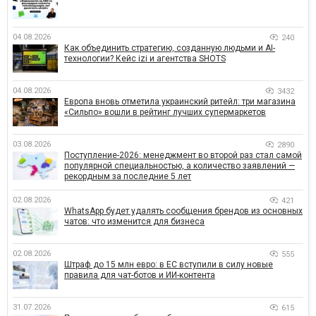
04.08.2026
240
Как объединить стратегию, созданную людьми и AI-
технологии? Кейс izi и агентства SHOTS
04.08.2026
3432
Европа вновь отметила украинский ритейл: три магазина
«Сильпо» вошли в рейтинг лучших супермаркетов
03.08.2026
2890
Поступление-2026: менеджмент во второй раз стал самой
популярной специальностью, а количество заявлений —
рекордным за последние 5 лет
02.08.2026
421
WhatsApp будет удалять сообщения брендов из основных
чатов: что изменится для бизнеса
02.08.2026
555
Штраф до 15 млн евро: в ЕС вступили в силу новые
правила для чат-ботов и ИИ-контента
31.07.2026
615