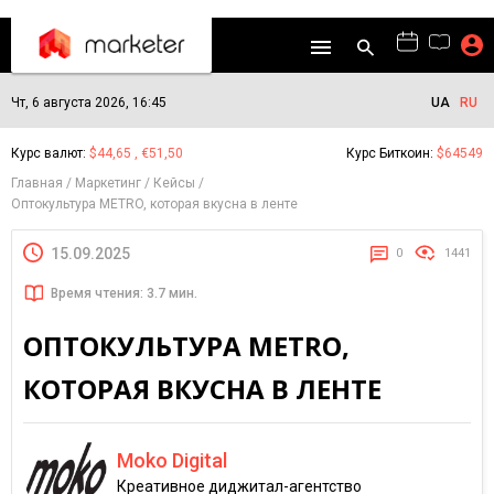
Чт, 6 августа 2026, 16:45
UA
RU
Курс валют:
$44,65 , €51,50
Курс Биткоин:
$64549
Главная
Маркетинг
Кейсы
Оптокультура METRO, которая вкусна в ленте
15.09.2025
0
1441
Время чтения: 3.7 мин.
ОПТОКУЛЬТУРА METRO,
КОТОРАЯ ВКУСНА В ЛЕНТЕ
Moko Digital
Креативное диджитал-агентство