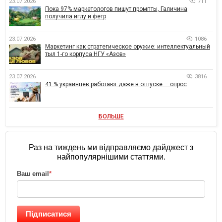
23.07.2026
711
Пока 97% маркетологов пишут промпты, Галичина
получила иглу и фетр
23.07.2026
1086
Маркетинг как стратегическое оружие: интеллектуальный
тыл 1-го корпуса НГУ «Азов»
23.07.2026
3816
41 % украинцев работают даже в отпуске — опрос
БОЛЬШЕ
Раз на тиждень ми відправляємо дайджест з
найпопулярнішими статтями.
Ваш email
*
Підписатися