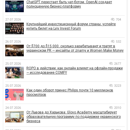
ChatGPT перестает быть чат-ботом. OpenAI создает
полноценную бизнес-платформу
27.07.2026
704
Крупнейший инвестиционный форум страны: успейте
купить билет на Lviv Invest Forum
26.07.2026
532
От $700 до $15 000: сколько зарабатывают и тратят в
украинском PR — инсайты от znamy и Women Make Money
25.07.2026
2677
ROPO в действии: как онлайн влияет на офлайн-продажи
— исследование COMFY
25.07.2026
3223
Как один оборот принес Philips почти 10 миллионов
просмотров
24.07.2026
2010
От Львова до Харькова: Glovo Academy масштабирует
образовательную программу по поддержке украинского
бизнеса