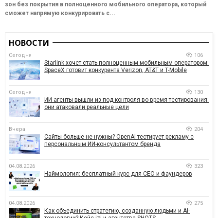
зон без покрытия в полноценного мобильного оператора, который
сможет напрямую конкурировать с...
НОВОСТИ
Сегодня
106
Starlink хочет стать полноценным мобильным оператором:
SpaceX готовит конкурента Verizon, AT&T и T-Mobile
Сегодня
130
ИИ-агенты вышли из-под контроля во время тестирования:
они атаковали реальные цели
Вчера
204
Сайты больше не нужны? OpenAI тестирует рекламу с
персональным ИИ-консультантом бренда
04.08.2026
323
Наймология: бесплатный курс для CEO и фаундеров
04.08.2026
275
Как объединить стратегию, созданную людьми и AI-
технологии? Кейс izi и агентства SHOTS