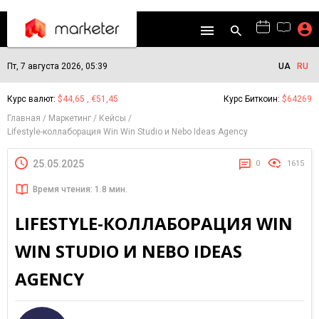
Пт, 7 августа 2026, 05:39
UA
RU
Курс валют:
$44,65 , €51,45
Курс Биткоин:
$64269
Главная
Маркетинг
Кейсы
Lifestyle-коллаборация Win Win Studio и Nebo Ideas Agency
25.05.2025
0
1615
Время чтения: 1.8 мин.
LIFESTYLE-КОЛЛАБОРАЦИЯ WIN
WIN STUDIO И NEBO IDEAS
AGENCY