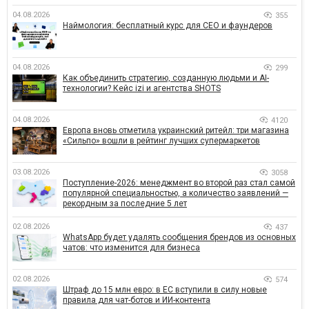
04.08.2026
355
Наймология: бесплатный курс для CEO и фаундеров
04.08.2026
299
Как объединить стратегию, созданную людьми и AI-
технологии? Кейс izi и агентства SHOTS
04.08.2026
4120
Европа вновь отметила украинский ритейл: три магазина
«Сильпо» вошли в рейтинг лучших супермаркетов
03.08.2026
3058
Поступление-2026: менеджмент во второй раз стал самой
популярной специальностью, а количество заявлений —
рекордным за последние 5 лет
02.08.2026
437
WhatsApp будет удалять сообщения брендов из основных
чатов: что изменится для бизнеса
02.08.2026
574
Штраф до 15 млн евро: в ЕС вступили в силу новые
правила для чат-ботов и ИИ-контента