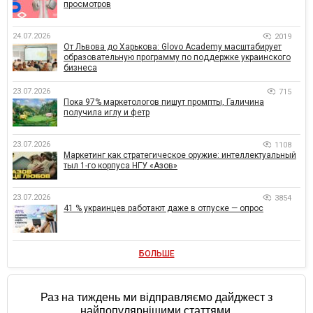
просмотров
24.07.2026
2019
От Львова до Харькова: Glovo Academy масштабирует
образовательную программу по поддержке украинского
бизнеса
23.07.2026
715
Пока 97% маркетологов пишут промпты, Галичина
получила иглу и фетр
23.07.2026
1108
Маркетинг как стратегическое оружие: интеллектуальный
тыл 1-го корпуса НГУ «Азов»
23.07.2026
3854
41 % украинцев работают даже в отпуске — опрос
БОЛЬШЕ
Раз на тиждень ми відправляємо дайджест з
найпопулярнішими статтями.