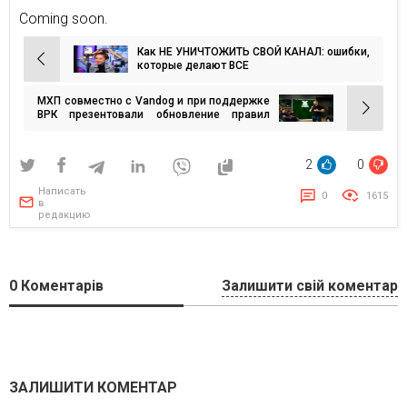
Coming soon.
Как НЕ УНИЧТОЖИТЬ СВОЙ КАНАЛ: ошибки,
Навигация
которые делают ВСЕ
по
МХП совместно с Vandog и при поддержке
записям
ВРК презентовали обновление правил
креативных и продакшн-тендеров
2
0
Написать
0
1615
в
редакцию
0
Коментарів
Залишити свій коментар
ЗАЛИШИТИ КОМЕНТАР