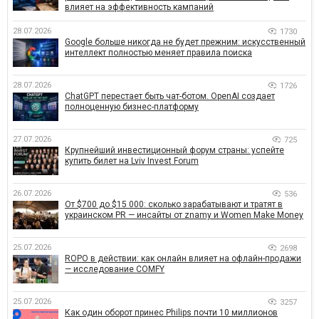
влияет на эффективность кампаний
28.07.2026
1730
Google больше никогда не будет прежним: искусственный
интеллект полностью меняет правила поиска
28.07.2026
1726
ChatGPT перестает быть чат-ботом. OpenAI создает
полноценную бизнес-платформу
27.07.2026
725
Крупнейший инвестиционный форум страны: успейте
купить билет на Lviv Invest Forum
26.07.2026
536
От $700 до $15 000: сколько зарабатывают и тратят в
украинском PR — инсайты от znamy и Women Make Money
25.07.2026
2698
ROPO в действии: как онлайн влияет на офлайн-продажи
— исследование COMFY
25.07.2026
3257
Как один оборот принес Philips почти 10 миллионов