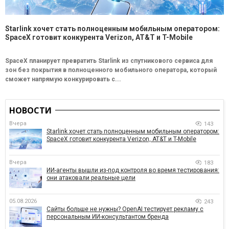
Starlink хочет стать полноценным мобильным оператором:
SpaceX готовит конкурента Verizon, AT&T и T-Mobile
SpaceX планирует превратить Starlink из спутникового сервиса для
зон без покрытия в полноценного мобильного оператора, который
сможет напрямую конкурировать с...
НОВОСТИ
Вчера
143
Starlink хочет стать полноценным мобильным оператором:
SpaceX готовит конкурента Verizon, AT&T и T-Mobile
Вчера
183
ИИ-агенты вышли из-под контроля во время тестирования:
они атаковали реальные цели
05.08.2026
243
Сайты больше не нужны? OpenAI тестирует рекламу с
персональным ИИ-консультантом бренда