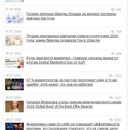
31.07.2026
646
Почему крупные бренды больше не меняют логотипы
каждые три года
31.07.2026
708
Лучшие рекламные кампании первого полугодия 2026
года: какие бренды задавали тон в отрасли
30.07.2026
898
Куда двигается маркетинг: главные сигналы рынка по
итогам Digital Marketing Day от GoIT
29.07.2026
1353
67 % маркетологов до сих пор допускают одну и ту же
ошибку, хотя знают, что она не работает
29.07.2026
1027
Наталья Морозова стала членом международного жюри
2026 Global Best of the Best Effie Awards
28.07.2026
3765
AI-креативы сами по себе не повышают эффективность
рекламы: исследование показало, что на самом деле