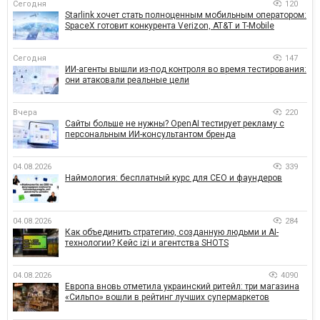
Сегодня
120
Starlink хочет стать полноценным мобильным оператором:
SpaceX готовит конкурента Verizon, AT&T и T-Mobile
Сегодня
147
ИИ-агенты вышли из-под контроля во время тестирования:
они атаковали реальные цели
Вчера
220
Сайты больше не нужны? OpenAI тестирует рекламу с
персональным ИИ-консультантом бренда
04.08.2026
339
Наймология: бесплатный курс для CEO и фаундеров
04.08.2026
284
Как объединить стратегию, созданную людьми и AI-
технологии? Кейс izi и агентства SHOTS
04.08.2026
4090
Европа вновь отметила украинский ритейл: три магазина
«Сильпо» вошли в рейтинг лучших супермаркетов