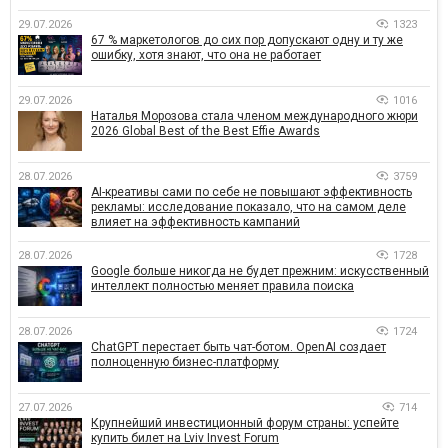
29.07.2026
1323
67 % маркетологов до сих пор допускают одну и ту же
ошибку, хотя знают, что она не работает
29.07.2026
1016
Наталья Морозова стала членом международного жюри
2026 Global Best of the Best Effie Awards
28.07.2026
3759
AI-креативы сами по себе не повышают эффективность
рекламы: исследование показало, что на самом деле
влияет на эффективность кампаний
28.07.2026
1728
Google больше никогда не будет прежним: искусственный
интеллект полностью меняет правила поиска
28.07.2026
1724
ChatGPT перестает быть чат-ботом. OpenAI создает
полноценную бизнес-платформу
27.07.2026
714
Крупнейший инвестиционный форум страны: успейте
купить билет на Lviv Invest Forum