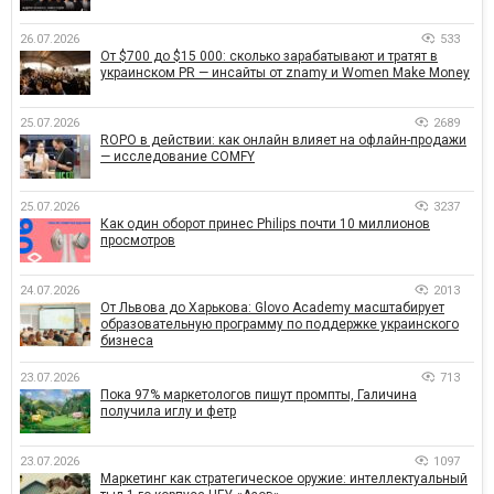
26.07.2026
533
От $700 до $15 000: сколько зарабатывают и тратят в
украинском PR — инсайты от znamy и Women Make Money
25.07.2026
2689
ROPO в действии: как онлайн влияет на офлайн-продажи
— исследование COMFY
25.07.2026
3237
Как один оборот принес Philips почти 10 миллионов
просмотров
24.07.2026
2013
От Львова до Харькова: Glovo Academy масштабирует
образовательную программу по поддержке украинского
бизнеса
23.07.2026
713
Пока 97% маркетологов пишут промпты, Галичина
получила иглу и фетр
23.07.2026
1097
Маркетинг как стратегическое оружие: интеллектуальный