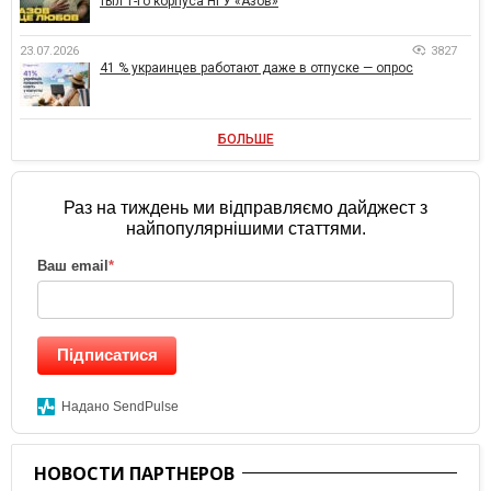
тыл 1-го корпуса НГУ «Азов»
23.07.2026
3827
41 % украинцев работают даже в отпуске — опрос
БОЛЬШЕ
Раз на тиждень ми відправляємо дайджест з
найпопулярнішими статтями.
Ваш email
*
Підписатися
Надано SendPulse
НОВОСТИ ПАРТНЕРОВ