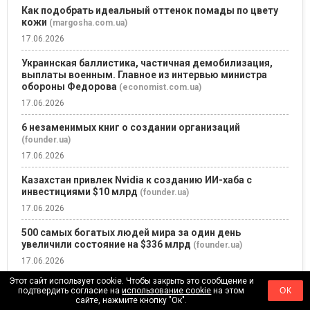
Как подобрать идеальный оттенок помады по цвету
кожи
(margosha.com.ua)
17.06.2026
Украинская баллистика, частичная демобилизация,
выплаты военным. Главное из интервью министра
обороны Федорова
(economist.com.ua)
17.06.2026
6 незаменимых книг о создании организаций
(founder.ua)
17.06.2026
Казахстан привлек Nvidia к созданию ИИ-хаба с
инвестициями $10 млрд
(founder.ua)
17.06.2026
500 самых богатых людей мира за один день
увеличили состояние на $336 млрд
(founder.ua)
17.06.2026
Этот сайт использует cookie. Чтобы закрыть это сообщение и
Технологические компании сократили 150 000
подтвердить согласие на
использование cookie
на этом
ОК
работников, объясняя это ИИ
(founder.ua)
сайте, нажмите кнопку "Ок".