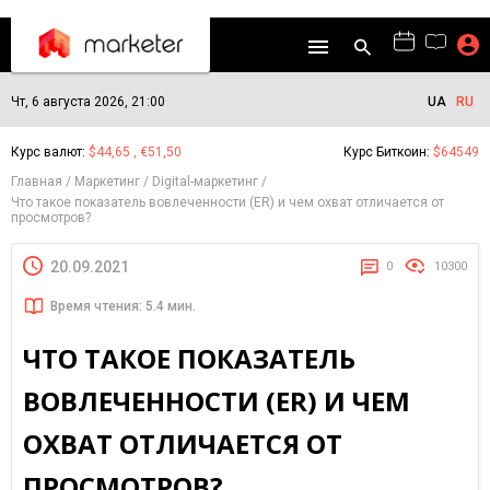
Чт, 6 августа 2026, 21:00
UA
RU
Курс валют:
$44,65 , €51,50
Курс Биткоин:
$64549
Главная
Маркетинг
Digital-маркетинг
Что такое показатель вовлеченности (ER) и чем охват отличается от
просмотров?
20.09.2021
0
10300
Время чтения: 5.4 мин.
ЧТО ТАКОЕ ПОКАЗАТЕЛЬ
ВОВЛЕЧЕННОСТИ (ER) И ЧЕМ
ОХВАТ ОТЛИЧАЕТСЯ ОТ
ПРОСМОТРОВ?