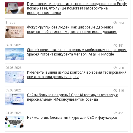
Приложение или репетитор: новое исследование от Preply
показывает, что лучше помогает заговорить на
иностранном языке
Вчера
363
Фокус-группы без людей: как цифровые двойники
покупателей изменят маркетинговые исследования
06.08.2026
181
Starlink хочет стать полноценным мобильным оператором:
SpaceX готовит конкурента Verizon, AT&T и T-Mobile
06.08.2026
250
ИИ-агенты вышли из-под контроля во время тестирования:
они атаковали реальные цели
05.08.2026
310
Сайты больше не нужны? OpenAI тестирует рекламу с
персональным ИИ-консультантом бренда
04.08.2026
421
Наймология: бесплатный курс для CEO и фаундеров