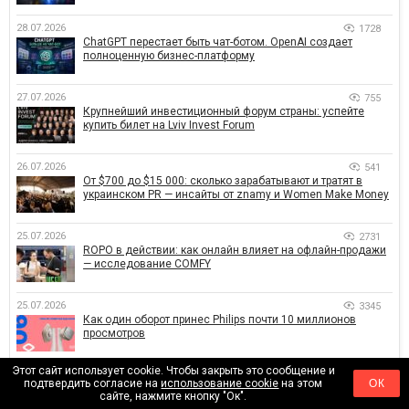
28.07.2026
1728
ChatGPT перестает быть чат-ботом. OpenAI создает
полноценную бизнес-платформу
27.07.2026
755
Крупнейший инвестиционный форум страны: успейте
купить билет на Lviv Invest Forum
26.07.2026
541
От $700 до $15 000: сколько зарабатывают и тратят в
украинском PR — инсайты от znamy и Women Make Money
25.07.2026
2731
ROPO в действии: как онлайн влияет на офлайн-продажи
— исследование COMFY
25.07.2026
3345
Как один оборот принес Philips почти 10 миллионов
просмотров
Этот сайт использует cookie. Чтобы закрыть это сообщение и
24.07.2026
2023
подтвердить согласие на
использование cookie
на этом
ОК
От Львова до Харькова: Glovo Academy масштабирует
сайте, нажмите кнопку "Ок".
образовательную программу по поддержке украинского