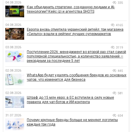
04.08.2026
335
Как объединить стратегию, созданную людьми и AI-
технологии? Кейс izi и агентства SHOTS
04.08.2026
4165
Европа вновь отметила украинский ритейл: три магазина
«Сильпо» вошли в рейтинг лучших супермаркетов
03.08.2026
3119
Поступление-2026: менеджмент во второй раз стал самой
популярной специальностью, а количество заявлений —
рекордным за последние 5 лет
02.08.2026
445
WhatsApp будет удалять сообщения брендов из основных
чатов: что изменится для бизнеса
02.08.2026
581
Штраф до 15 млн евро: в ЕС вступили в силу новые
правила для чат-ботов и ИИ-контента
31.07.2026
654
Почему крупные бренды больше не меняют логотипы
каждые три года