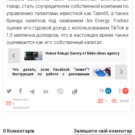
товар, стать соучредителем собственной компании по
управлению талантами, известной как TalentX, а также
бренда напитков под названием Ani Energy. Forbes
оценил его годовой доход с использованием TikTok в
1,5 миллиона долларов, что в настоящее время также
оценивается как его собственный капитал.
Новое блюдо Savory от Nebo ideas agency
Навигация
по
Что делать, если Facebook “лежит”?
записям
Инструкция по работе с рекламным
кабинетом в случае сбоя
13
2
Написать
0
56608
в
редакцию
0
Коментарів
Залишити свій коментар