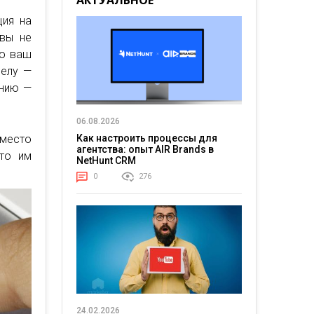
АКТУАЛЬНОЕ
ция на
 вы не
то ваш
делу —
анию —
06.08.2026
Вместо
Как настроить процессы для
агентства: опыт AIR Brands в
что им
NetHunt CRM
0
276
24.02.2026