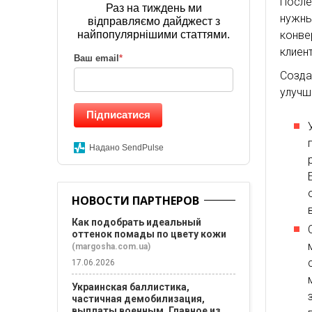
После
Раз на тиждень ми
нужн
відправляємо дайджест з
конве
найпопулярнішими статтями.
клиен
Ваш email
*
Созда
улучш
Підписатися
Надано SendPulse
НОВОСТИ ПАРТНЕРОВ
Как подобрать идеальный
оттенок помады по цвету кожи
(margosha.com.ua)
17.06.2026
Украинская баллистика,
частичная демобилизация,
выплаты военным. Главное из