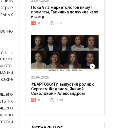
тавить
23.07.2026
стрее
Пока 97% маркетологов пишут
промпты, Галичина получила иглу
льных
и фетр
0
724
твенно
уть к
ете их
место.
рмации
25.06.2026
какие
#ВАРТОЖИТИ выпустил ролик с
Сергеем Жаданом, Яниной
Соколовой и Александром
дящего
Тереном о жизни в постоянном
0
3188
ать их
напряжении
ящего
хорошо
атегии