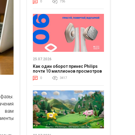
0
736
25.07.2026
Как один оборот принес Philips
почти 10 миллионов просмотров
0
3417
 фазы.
ачения
т вам
лиенты