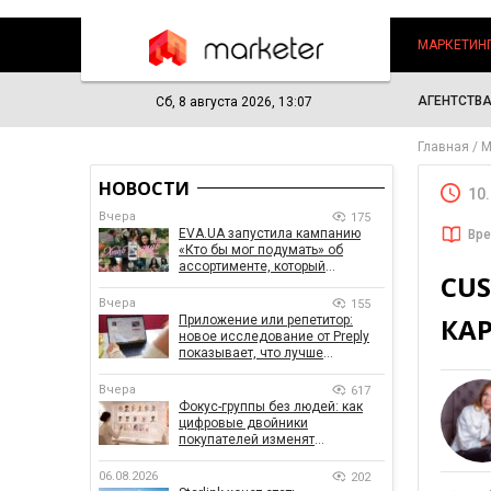
МАРКЕТИН
АГЕНТСТВ
Сб, 8 августа 2026, 13:07
Главная
М
НОВОСТИ
10
Вчера
175
EVA.UA запустила кампанию
Вре
«Кто бы мог подумать» об
ассортименте, который
CUS
покупатели не ожидают увидеть
на платформе
Вчера
155
КАР
Приложение или репетитор:
новое исследование от Preply
показывает, что лучше
помогает заговорить на
иностранном языке
Вчера
617
Фокус-группы без людей: как
цифровые двойники
покупателей изменят
маркетинговые исследования
06.08.2026
202