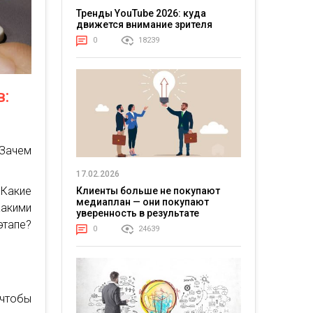
Тренды YouTube 2026: куда
движется внимание зрителя
0
18239
в:
 Зачем
17.02.2026
 Какие
Клиенты больше не покупают
медиаплан — они покупают
Какими
уверенность в результате
тапе?
0
24639
 чтобы