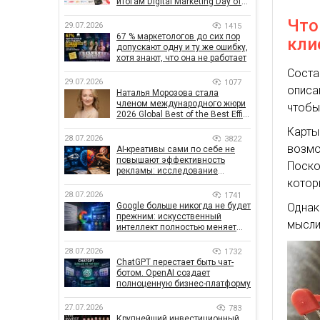
итогам Digital Marketing Day от
GoIT
Что
29.07.2026
1415
67 % маркетологов до сих пор
кли
допускают одну и ту же ошибку,
хотя знают, что она не работает
Соста
29.07.2026
1077
описа
Наталья Морозова стала
членом международного жюри
чтобы
2026 Global Best of the Best Effie
Awards
Карты
28.07.2026
3822
возм
AI-креативы сами по себе не
повышают эффективность
Поско
рекламы: исследование
котор
показало, что на самом деле
влияет на эффективность
28.07.2026
1741
кампаний
Однак
Google больше никогда не будет
прежним: искусственный
мысли
интеллект полностью меняет
правила поиска
28.07.2026
1732
ChatGPT перестает быть чат-
ботом. OpenAI создает
полноценную бизнес-платформу
27.07.2026
783
Крупнейший инвестиционный