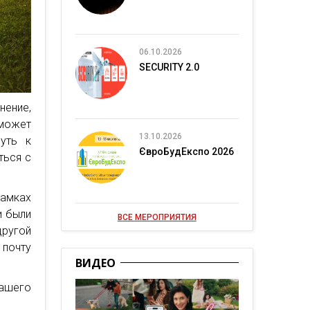
06.10.2026
SECURITY 2.0
ение,
 может
13.10.2026
уть к
ЄвроБудЕкспо 2026
ться с
рамках
и были
ВСЕ МЕРОПРИЯТИЯ
ругой
 почту
ВИДЕО
вашего