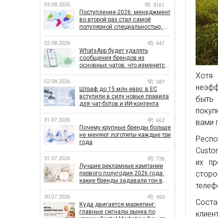
03.08.2026
3161
Поступление-2026: менеджмент
во второй раз стал самой
популярной специальностью, а
количество заявлений —
рекордным за последние 5 лет
02.08.2026
447
WhatsApp будет удалять
сообщения брендов из
основных чатов: что изменится
для бизнеса
Хотя 
02.08.2026
587
неэфф
Штраф до 15 млн евро: в ЕС
вступили в силу новые правила
быть
для чат-ботов и ИИ-контента
покуп
31.07.2026
662
вами п
Почему крупные бренды больше
не меняют логотипы каждые три
Респо
года
Custo
31.07.2026
736
их пр
Лучшие рекламные кампании
сторо
первого полугодия 2026 года:
какие бренды задавали тон в
телеф
отрасли
30.07.2026
950
Соста
Куда двигается маркетинг:
главные сигналы рынка по
клиент