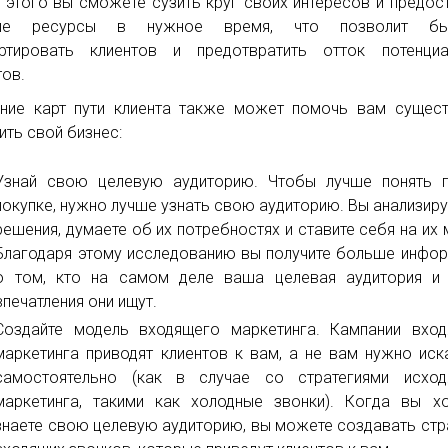
 этого вы сможете сузить круг своих интересов и предос
ые ресурсы в нужное время, что позволит бы
ртировать клиентов и предотвратить отток потенциа
тов.
ние карт пути клиента также может помочь вам сущес
ить свой бизнес:
Узнай свою целевую аудиторию. Чтобы лучше понять п
покупке, нужно лучше узнать свою аудиторию. Вы анализиру
решения, думаете об их потребностях и ставите себя на их 
Благодаря этому исследованию вы получите больше инфо
о том, кто на самом деле ваша целевая аудитория и 
впечатления они ищут.
Создайте модель входящего маркетинга. Кампании вхо
маркетинга приводят клиентов к вам, а не вам нужно иск
самостоятельно (как в случае со стратегиями исход
маркетинга, такими как холодные звонки). Когда вы 
знаете свою целевую аудиторию, вы можете создавать стр