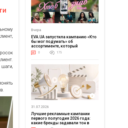
ти
льному
Вчера
лиент,
EVA.UA запустила кампанию «Кто
бы мог подумать» об
ассортименте, который
покупатели не ожидают увидеть
бросок
0
175
на платформе
иент.
 шаги,
понять
в.
31.07.2026
Лучшие рекламные кампании
первого полугодия 2026 года:
какие бренды задавали тон в
отрасли