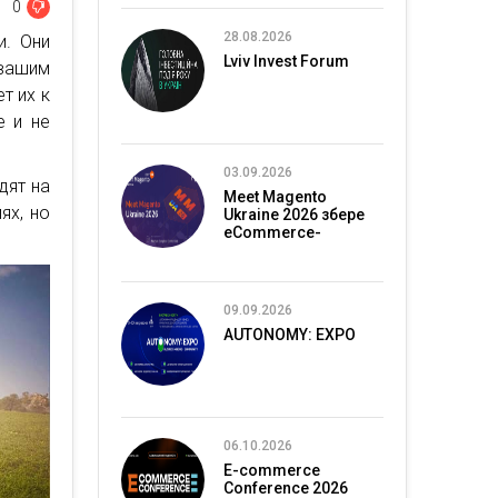
0
28.08.2026
и. Они
Lviv Invest Forum
 вашим
т их к
е и не
03.09.2026
дят на
Meet Magento
ях, но
Ukraine 2026 збере
eCommerce-
спільноту в Києві
09.09.2026
AUTONOMY: EXPO
06.10.2026
E-commerce
Conference 2026