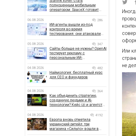
Starlink хочет стать
полноценным мобильным
оператором: SpaceX готовит
Иногд
конкурента Verizon, AT&T и T-
прово
Mobile
06.08.2026
286
ИИ-агенты вышли из-под
конте
контроля во время
совер
тестирования: они атаковали
реальные цели
оформ
05.08.2026
347
Сайты больше не нужны? OpenAI
Или к
тестирует рекламу с
стран
персональным ИИ-
консультантом бренда
не де
04.08.2026
482
Наймология: бесплатный курс
для CEO и фаундеров
04.08.2026
364
Как объединить стратегию,
созданную людьми и AI-
технологии? Кейс izi и агентства
SHOTS
04.08.2026
4192
Европа вновь отметила
украинский ритейл: три
магазина «Сильпо» вошли в
рейтинг лучших супермаркетов