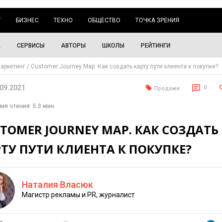
Г
БИЗНЕС
ТЕХНО
ОБЩЕСТВО
ТОЧКА ЗРЕНИЯ
А
СЕРВИСЫ
АВТОРЫ
ШКОЛЫ
РЕЙТИНГИ
аркетинг
Customer Journey Map. Как создать карту пути клиента к покупке?
.09.2021
0
Продажи
мя чтения: 5.3 мин.
TOMER JOURNEY MAP. КАК СОЗДАТЬ
ТУ ПУТИ КЛИЕНТА К ПОКУПКЕ?
Наталия Власюк
Магистр рекламы и PR, журналист