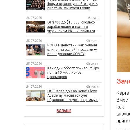
форум страны: успейте купить
билет на Lviv Invest Forum
26.07.2026
543
От $700 до $15 000: сколько
зарабатывают и тратят в
украинском PR — инсайты от
znamy и Women Make Money
25.07.2026
2756
ROPO в действии: как онлайн
влияет на офлайн-продажи —
исследование COMFY
25.07.2026
3417
Как один оборот принес Philips
почти 10 миллионов
просмотров
Зач
24.07.2026
2027
От Львова до Харькова: Glovo
Карта
Academy масштабирует
Вмест
образовательную программу по
поддержке украинского
как 
бизнеса
БОЛЬШЕ
визуа
прини