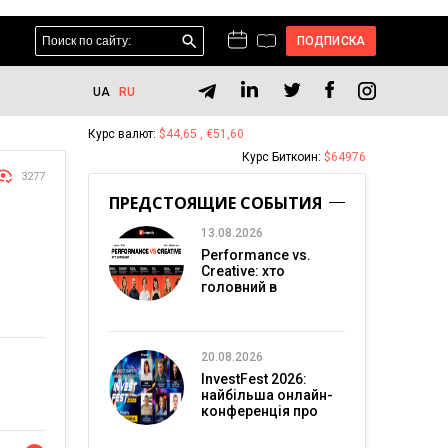
ПОДПИСКА
UA
RU
Курс валют:
$44,65 , €51,60
Курс Биткоин:
$64976
3277
ПРЕДСТОЯЩИЕ СОБЫТИЯ
13.08.2026
Performance vs.
Creative: хто
головний в
перформанс-
маркетингу?
20.08.2026
InvestFest 2026:
найбільша онлайн-
конференція про
інвестиції