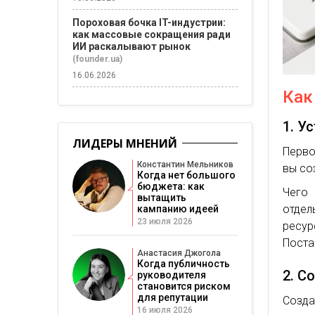
Пороховая бочка IT-индустрии:
как массовые сокращения ради
ИИ раскалывают рынок
(founder.ua)
16.06.2026
Как
1. У
ЛИДЕРЫ МНЕНИЙ
Перво
Константин Мельников
вы со
Когда нет большого
бюджета: как
Чего 
вытащить
отдел
кампанию идеей
23 июля 2026
ресу
Поста
Анастасия Джогола
Когда публичность
2. С
руководителя
становится риском
для репутации
Созда
16 июля 2026