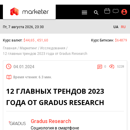
Пт, 7 августа 2026, 23:30
UA
RU
Курс валют:
$44,65 , €51,60
Курс Биткоин:
$64879
Главная
Маркетинг
Исследования
12 главных трендов 2023 года от Gradus Research
04.01.2024
0
5228
Время чтения: 6.3 мин.
12 ГЛАВНЫХ ТРЕНДОВ 2023
ГОДА ОТ GRADUS RESEARCH
Gradus Research
Социология в смартфоне