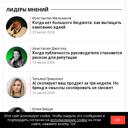
ЛИДЕРЫ МНЕНИЙ
Константин Мельников
Когда нет большого бюджета: как вытащить
кампанию идеей
23 июля 2026
Анастасия Джогола
Когда публичность руководителя становится
риском для репутации
16 июля 2026
Татьяна Грищенко
AI скопирует ваш продукт за три недели. Но
бренд и смыслы скопировать не сможет
16 июля 2026
Юлия Вищук
Почему инфлюенс-кампании съедают
Этот сайт использует cookie. Чтобы закрыть это сообщение и
бюджеты и как превратить сотрудничество с
подтвердить согласие на
использование cookie
на этом
ОК
блогерами в реальные продажи
сайте, нажмите кнопку "Ок".
7 июля 2026