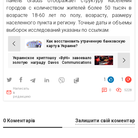
панель Gradus отображает структуру населения
городов с количеством жителей более 50 тысяч в
возрасте 18-60 лет по полу, возрасту, размеру
населенного пункта и региону. Точные даты и объемы
выборок исследований указаны по ссылкам.
Как восстановить утраченную банковскую
Навигация
карту в Украине?
по
Украинское криптошоу «ВуНі» завоевало
записям
золотую награду Davos Communications
Awards
1
1
Написать
0
5228
в
редакцию
0
Коментарів
Залишити свій коментар