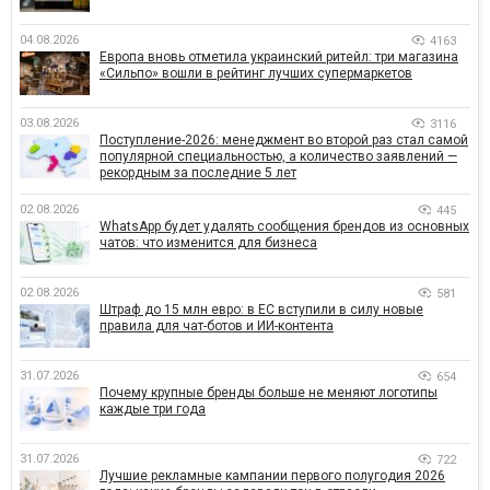
04.08.2026
4163
Европа вновь отметила украинский ритейл: три магазина
«Сильпо» вошли в рейтинг лучших супермаркетов
03.08.2026
3116
Поступление-2026: менеджмент во второй раз стал самой
популярной специальностью, а количество заявлений —
рекордным за последние 5 лет
02.08.2026
445
WhatsApp будет удалять сообщения брендов из основных
чатов: что изменится для бизнеса
02.08.2026
581
Штраф до 15 млн евро: в ЕС вступили в силу новые
правила для чат-ботов и ИИ-контента
31.07.2026
654
Почему крупные бренды больше не меняют логотипы
каждые три года
31.07.2026
722
Лучшие рекламные кампании первого полугодия 2026