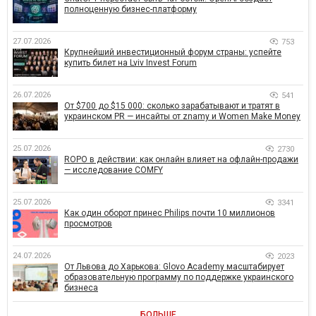
полноценную бизнес-платформу
27.07.2026
753
Крупнейший инвестиционный форум страны: успейте
купить билет на Lviv Invest Forum
26.07.2026
541
От $700 до $15 000: сколько зарабатывают и тратят в
украинском PR — инсайты от znamy и Women Make Money
25.07.2026
2730
ROPO в действии: как онлайн влияет на офлайн-продажи
— исследование COMFY
25.07.2026
3341
Как один оборот принес Philips почти 10 миллионов
просмотров
24.07.2026
2023
От Львова до Харькова: Glovo Academy масштабирует
образовательную программу по поддержке украинского
бизнеса
БОЛЬШЕ