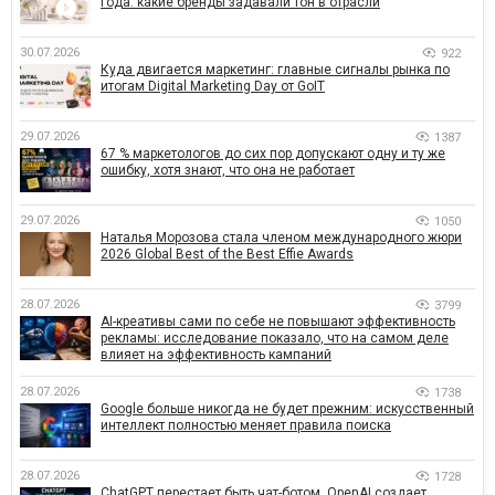
года: какие бренды задавали тон в отрасли
30.07.2026
922
Куда двигается маркетинг: главные сигналы рынка по
итогам Digital Marketing Day от GoIT
29.07.2026
1387
67 % маркетологов до сих пор допускают одну и ту же
ошибку, хотя знают, что она не работает
29.07.2026
1050
Наталья Морозова стала членом международного жюри
2026 Global Best of the Best Effie Awards
28.07.2026
3799
AI-креативы сами по себе не повышают эффективность
рекламы: исследование показало, что на самом деле
влияет на эффективность кампаний
28.07.2026
1738
Google больше никогда не будет прежним: искусственный
интеллект полностью меняет правила поиска
28.07.2026
1728
ChatGPT перестает быть чат-ботом. OpenAI создает