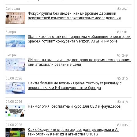
Сегодня
357
Фокус-группы без людей: как цифровые двойники
покупателей изменят маркетинговые исследования
Вчера
181
Starlink хочет стать полноценным мобильным оператором:
SpaceX готовит конкурента Verizon, AT&T и T-Mobile
Вчера
249
ИИ-агенты вышли из-под контроля во время тестирования:
они атаковали реальные цели
05.08.2026
310
Сайты больше не нужны? OpenAI тестирует рекламу с
персональным ИИ-консультантом бренда
04.08.2026
418
Наймология: бесплатный курс для CEO и фаундеров
04.08.2026
335
Как объединить стратегию, созданную людьми и AI-
технологии? Кейс izi и агентства SHOTS