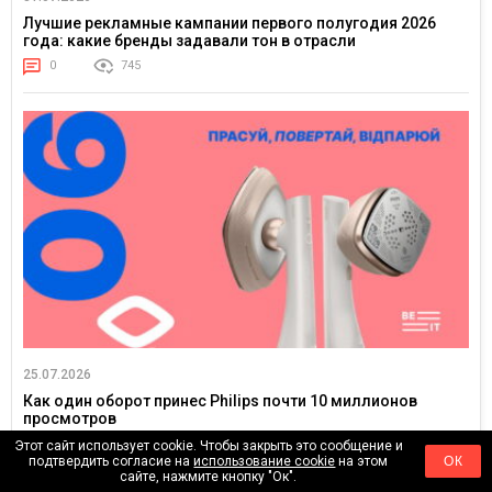
Лучшие рекламные кампании первого полугодия 2026
года: какие бренды задавали тон в отрасли
0
745
25.07.2026
Как один оборот принес Philips почти 10 миллионов
просмотров
0
3480
Этот сайт использует cookie. Чтобы закрыть это сообщение и
подтвердить согласие на
использование cookie
на этом
ОК
сайте, нажмите кнопку "Ок".