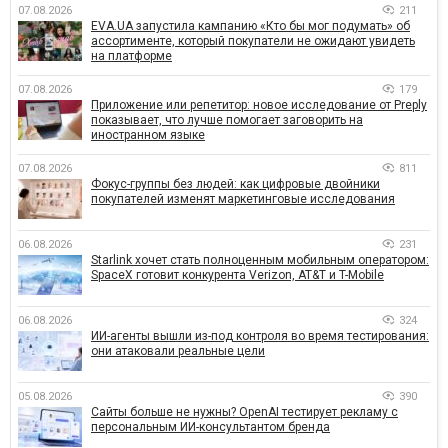
07.08.2026
211
EVA.UA запустила кампанию «Кто бы мог подумать» об
ассортименте, который покупатели не ожидают увидеть
на платформе
07.08.2026
179
Приложение или репетитор: новое исследование от Preply
показывает, что лучше помогает заговорить на
иностранном языке
07.08.2026
811
Фокус-группы без людей: как цифровые двойники
покупателей изменят маркетинговые исследования
06.08.2026
231
Starlink хочет стать полноценным мобильным оператором:
SpaceX готовит конкурента Verizon, AT&T и T-Mobile
06.08.2026
324
ИИ-агенты вышли из-под контроля во время тестирования:
они атаковали реальные цели
05.08.2026
390
Сайты больше не нужны? OpenAI тестирует рекламу с
персональным ИИ-консультантом бренда