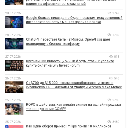
влияет на эффективность кампаний
28.07.2026
1749
Google больше никогда не будет прежним: искусственный
интеллект полностью меняет правила поиска
28.07.2026
1739
ChatGPT перестает быть чат-ботом. OpenAI создает
полноценную бизнес-платформу
27.07.2026
813
Крупнейший инвестиционный форум страны: успейте
купить билет на Lviv Invest Forum
26.07.2026
546
От $700 до $15 000: сколько зарабатывают и тратят в
украинском PR — инсайты от znamy и Women Make Money
25.07.2026
2785
ROPO в действии: как онлайн влияет на офлайн-продажи
— исследование COMFY
25.07.2026
3480
Как один оборот принес Philips почти 10 миллионов