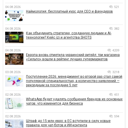
04.08.2026
521
Наймология: бесплатный курс для CEO и фаундеров
04.08.2026
382
Как объединить стратегию, созданную людьми и AI-
технологии? Кейс izi и агентства SHOTS
04.08.2026
4209
Европа вновь отметила украинский ритейл: три магазина
«Сильпо» вошли в рейтинг лучших супермаркетов
03.08.2026
3218
Поступление-2026: менеджмент во второй раз стал самой
популярной специальностью, а количество заявлений —
рекордным за последние 5 лет
02.08.2026
451
WhatsApp будет удалять сообщения брендов из основных
чатов: что изменится для бизнеса
02.08.2026
594
Штраф до 15 млн евро: в ЕС вступили в силу новые
правила для чат-ботов и ИИ-контента