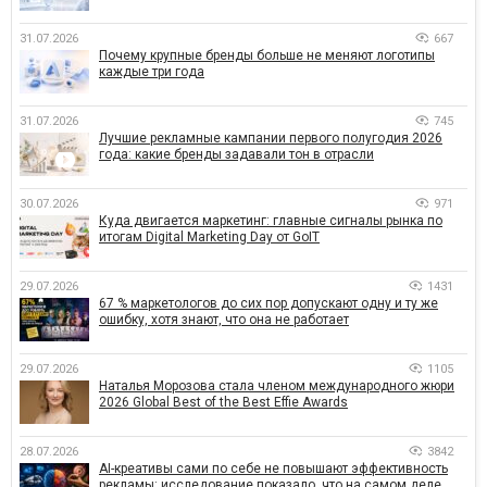
31.07.2026
667
Почему крупные бренды больше не меняют логотипы
каждые три года
31.07.2026
745
Лучшие рекламные кампании первого полугодия 2026
года: какие бренды задавали тон в отрасли
30.07.2026
971
Куда двигается маркетинг: главные сигналы рынка по
итогам Digital Marketing Day от GoIT
29.07.2026
1431
67 % маркетологов до сих пор допускают одну и ту же
ошибку, хотя знают, что она не работает
29.07.2026
1105
Наталья Морозова стала членом международного жюри
2026 Global Best of the Best Effie Awards
28.07.2026
3842
AI-креативы сами по себе не повышают эффективность
рекламы: исследование показало, что на самом деле