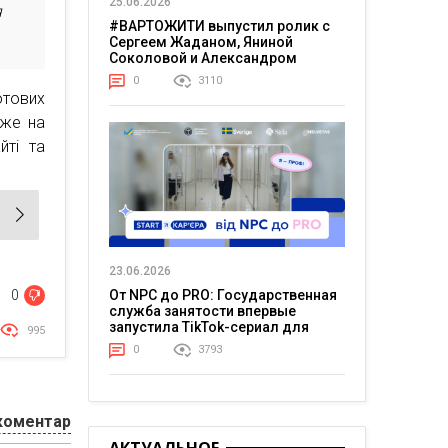
25.06.2026
я
#ВАРТОЖИТИ выпустил ролик с
Сергеем Жаданом, Яниной
Соколовой и Александром
Тереном о жизни в постоянном
0
3110
напряжении
отових
оже на
йті та
23.06.2026
От NPC до PRO: Государственная
0
служба занятости впервые
запустила TikTok-сериал для
995
молодежи
0
3793
коментар