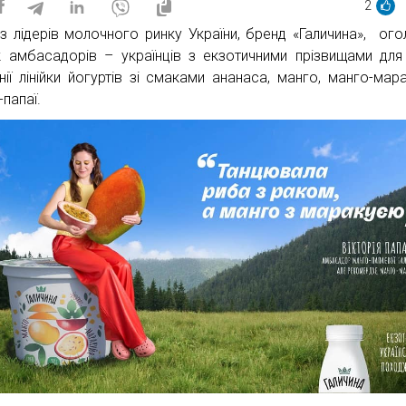
2
із лідерів молочного ринку України, бренд «Галичина», ог
 амбасадорів – українців з екзотичними прізвищами для
нії лінійки йогуртів зі смаками ананаса, манго, манго-мара
папаї.