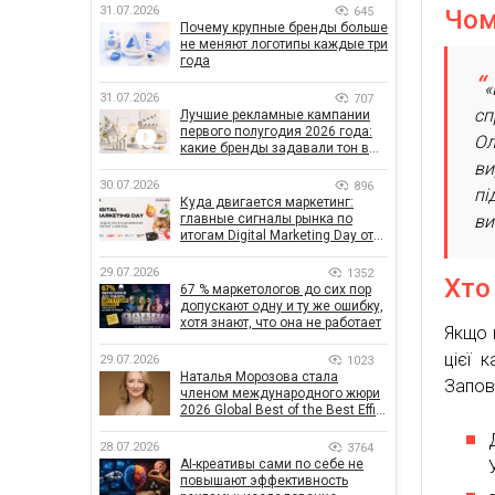
31.07.2026
645
Чом
Почему крупные бренды больше
не меняют логотипы каждые три
года
«
31.07.2026
707
сп
Лучшие рекламные кампании
первого полугодия 2026 года:
Ол
какие бренды задавали тон в
отрасли
ви
30.07.2026
896
пі
Куда двигается маркетинг:
главные сигналы рынка по
ви
итогам Digital Marketing Day от
GoIT
29.07.2026
1352
Хто
67 % маркетологов до сих пор
допускают одну и ту же ошибку,
хотя знают, что она не работает
Якщо 
цієї 
29.07.2026
1023
Наталья Морозова стала
Запов
членом международного жюри
2026 Global Best of the Best Effie
Awards
28.07.2026
3764
AI-креативы сами по себе не
повышают эффективность