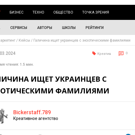
Г
БИЗНЕС
ТЕХНО
ОБЩЕСТВО
ТОЧКА ЗРЕНИЯ
А
СЕРВИСЫ
АВТОРЫ
ШКОЛЫ
РЕЙТИНГИ
аркетинг
Кейсы
Галичина ищет украинцев с экзотическими фамилиями
.03.2024
0
Креатив
мя чтения: 1.5 мин.
ЛИЧИНА ИЩЕТ УКРАИНЦЕВ С
ЗОТИЧЕСКИМИ ФАМИЛИЯМИ
Bickerstaff.789
Креативное агентство