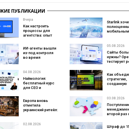
ЖИЕ ПУБЛИКАЦИИ
Вчера
Starlink хоч
Как настроить
полноценн
процессы для
мобильным
агентства: опыт
оператором
AIR Brands в
SpaceX гот
NetHunt CRM
конкурента
05.08.2026
ИИ-агенты вышли
Verizon, AT&
Сайты боль
из-под контроля
Mobile
нужны? Ope
во время
тестирует 
тестирования: они
с персонал
атаковали
ИИ-консуль
реальные цели
04.08.2026
Как объеди
бренда
Наймология:
стратегию,
бесплатный курс
созданную
для CEO и
людьми и AI
фаундеров
технологии?
izi и агентс
03.08.2026
Европа вновь
SHOTS
Поступление
отметила
менеджмен
украинский ритейл:
второй раз 
три магазина
самой попу
«Сильпо» вошли в
специально
рейтинг лучших
02.08.2026
Штраф до 1
а количест
супермаркетов