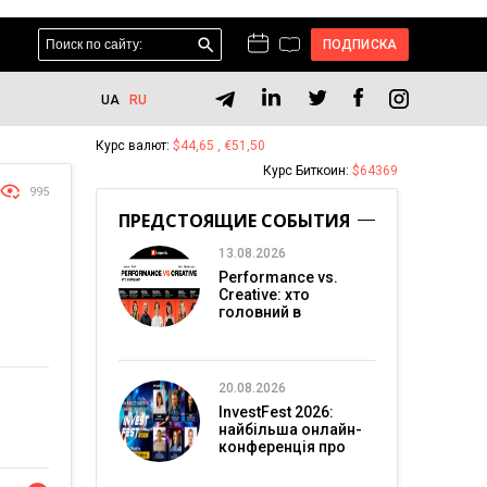
ПОДПИСКА
UA
RU
Курс валют:
$44,65 , €51,50
Курс Биткоин:
$64369
995
ПРЕДСТОЯЩИЕ СОБЫТИЯ
13.08.2026
Performance vs.
Creative: хто
головний в
перформанс-
маркетингу?
20.08.2026
InvestFest 2026:
найбільша онлайн-
конференція про
інвестиції