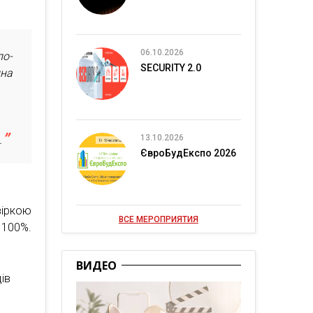
06.10.2026
по-
SECURITY 2.0
ина
13.10.2026
.
ЄвроБудЕкспо 2026
зіркою
ВСЕ МЕРОПРИЯТИЯ
 100%.
ВИДЕО
ів