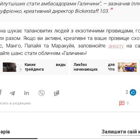
йлутшіших стати амбасадорами Галичини”, — зазначив Ілл
уфрієнко, креативний директор Bickerstaff.103.
ина шукає талановитих людей з екзотичними прізвищами, г
ти разом. Якщо ви активні, креативні та ваше прізвище сх
с, Манго, Папайя та Маракуйя, заповнюйте
анкету
на са
айте шанс стати обличчям «Галичини»!
Какие виды
Ликбез для
игация
трейдинга
начинающих. Что
существуют?
такое торговая
наценка, от чего она
исям
зависит и какой
должна быть
2
исать в редакцию
0
арів
Залишити свій 