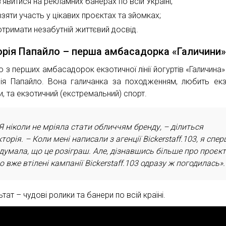
з’явитися на рекламних банерах по всій Україні;
взяти участь у цікавих проєктах та зйомках;
отримати незабутній життєвий досвід.
орія Папайло – перша амбасадорка «Галичини
ю з перших амбасадорок екзотичної лінії йогуртів «Галичина»
рія Папайло. Вона галичанка за походженням, любить екз
и, та екзотичний (екстремальний) спорт.
Я ніколи не мріяла стати обличчям бренду, – ділиться
кторія. – Коли мені написали з агенції Bickerstaff.103, я спе
думала, що це розіграш. Але, дізнавшись більше про проєкт
о вже втілені кампанії Bickerstaff.103 одразу ж погодилась».
тат – чудові ролики та банери по всій країні.