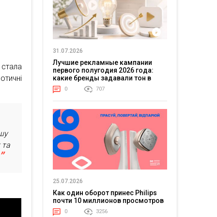
»
31.07.2026
Лучшие рекламные кампании
 стала
первого полугодия 2026 года:
отичні
какие бренды задавали тон в
отрасли
0
707
ршу
 та
25.07.2026
Как один оборот принес Philips
почти 10 миллионов просмотров
0
3256