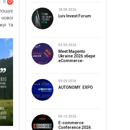
0
28.08.2026
олошує
Lviv Invest Forum
 нової
куї та
03.09.2026
Meet Magento
Ukraine 2026 збере
eCommerce-
спільноту в Києві
09.09.2026
AUTONOMY: EXPO
06.10.2026
E-commerce
Conference 2026