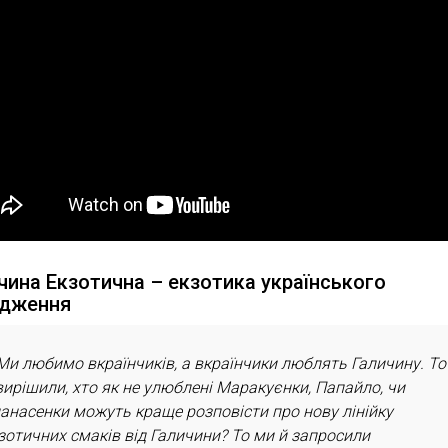
чина Екзотична – екзотика українського
одження
Ми любимо вкраїнчиків, а вкраїнчики люблять Галичину. То
вирішили, хто як не улюблені Маракуєнки, Папайло, чи
анасенки можуть краще розповісти про нову лінійку
зотичних смаків від Галичини? То ми й запросили