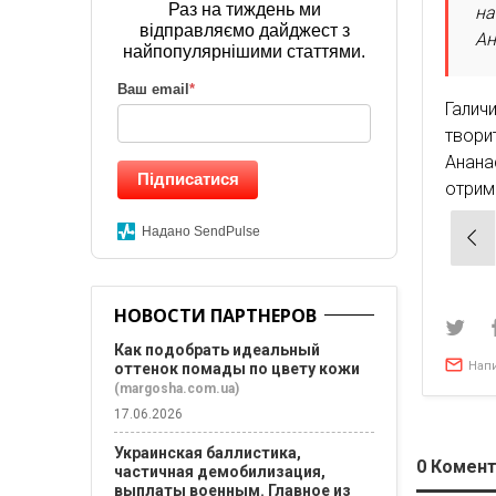
Раз на тиждень ми
на
відправляємо дайджест з
Ан
найпопулярнішими статтями.
Ваш email
*
Галич
твори
Анана
Підписатися
отрим
Нав
Надано SendPulse
по
зап
НОВОСТИ ПАРТНЕРОВ
Как подобрать идеальный
Нап
оттенок помады по цвету кожи
(margosha.com.ua)
17.06.2026
Украинская баллистика,
0
Комент
частичная демобилизация,
выплаты военным. Главное из