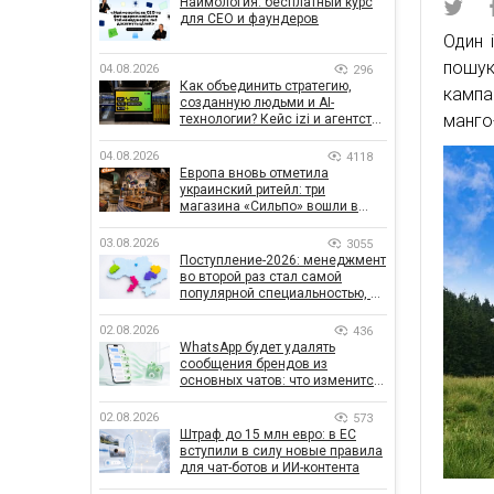
Наймология: бесплатный курс
для CEO и фаундеров
Один 
пошук
04.08.2026
296
Как объединить стратегию,
кампа
созданную людьми и AI-
манго-
технологии? Кейс izi и агентства
SHOTS
04.08.2026
4118
Европа вновь отметила
украинский ритейл: три
магазина «Сильпо» вошли в
рейтинг лучших супермаркетов
03.08.2026
3055
Поступление-2026: менеджмент
во второй раз стал самой
популярной специальностью, а
количество заявлений —
рекордным за последние 5 лет
02.08.2026
436
WhatsApp будет удалять
сообщения брендов из
основных чатов: что изменится
для бизнеса
02.08.2026
573
Штраф до 15 млн евро: в ЕС
вступили в силу новые правила
для чат-ботов и ИИ-контента