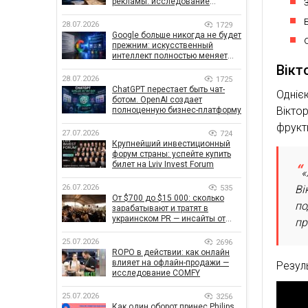
рекламы: исследование
показало, что на самом деле
влияет на эффективность
28.07.2026
1729
кампаний
Google больше никогда не будет
прежним: искусственный
интеллект полностью меняет
правила поиска
Вікт
28.07.2026
1725
ChatGPT перестает быть чат-
Одніє
ботом. OpenAI создает
Вікто
полноценную бизнес-платформу
фрукт
27.07.2026
724
Крупнейший инвестиционный
форум страны: успейте купить
билет на Lviv Invest Forum
«
26.07.2026
Ві
535
От $700 до $15 000: сколько
по
зарабатывают и тратят в
украинском PR — инсайты от
пр
znamy и Women Make Money
25.07.2026
2696
ROPO в действии: как онлайн
влияет на офлайн-продажи —
Резуль
исследование COMFY
25.07.2026
3256
Как один оборот принес Philips