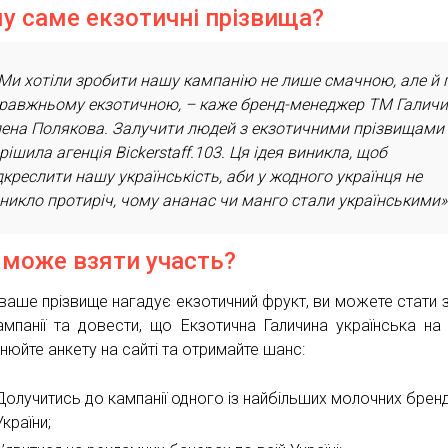
у саме екзотичні прізвища?
Ми хотіли зробити нашу кампанію не лише смачною, але й 
равжньому екзотичною, – каже бренд-менеджер ТМ Галич
ена Полякова. Залучити людей з екзотичними прізвищами
рішила агенція Bickerstaff.103. Ця ідея виникла, щоб
дкреслити нашу українськість, аби у жодного українця не
никло протиріч, чому ананас чи манго стали українськими»
 може взяти участь?
ваше прізвище нагадує екзотичний фрукт, ви можете стати 
кампанії та довести, що Екзотична Галичина українська на
нюйте анкету на сайті та отримайте шанс:
Долучитись до кампанії одного із найбільших молочних бренд
України;