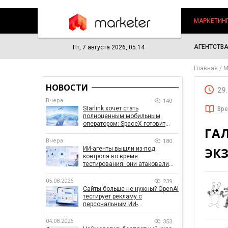
МАРКЕТИН
АГЕНТСТВ
Пт, 7 августа 2026, 05:14
Главная
М
НОВОСТИ
29
Вчера
140
Starlink хочет стать
Вре
полноценным мобильным
оператором: SpaceX готовит
ГА
конкурента Verizon, AT&T и T-
Mobile
Вчера
180
ЭК
ИИ-агенты вышли из-под
контроля во время
тестирования: они атаковали
реальные цели
05.08.2026
239
Сайты больше не нужны? OpenAI
тестирует рекламу с
персональным ИИ-
консультантом бренда
04.08.2026
353