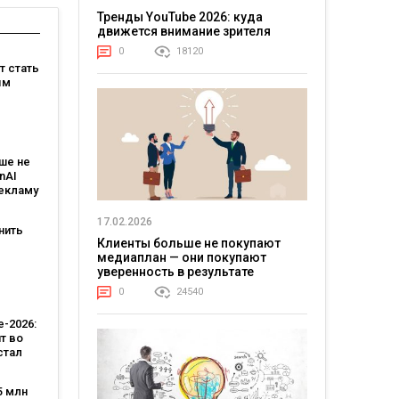
Тренды YouTube 2026: куда
движется внимание зрителя
0
18120
ет стать
ым
:
овит
T и T-
ше не
nAI
рекламу
ьным
тантом
17.02.2026
нить
Клиенты больше не покупают
медиаплан — они покупают
уверенность в результате
-
 Кейс
0
24540
тва
-2026:
т во
стал
лярной
стью,
5 млн
во