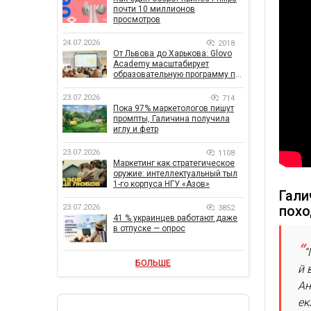
почти 10 миллионов
просмотров
24.07.2026
2018
От Львова до Харькова: Glovo
Academy масштабирует
образовательную программу по
поддержке украинского
бизнеса
23.07.2026
714
Пока 97% маркетологов пишут
промпты, Галичина получила
иглу и фетр
23.07.2026
1108
Маркетинг как стратегическое
оружие: интеллектуальный тыл
1-го корпуса НГУ «Азов»
Гали
23.07.2026
пох
3852
41 % украинцев работают даже
в отпуске — опрос
“
БОЛЬШЕ
й 
Ан
ек