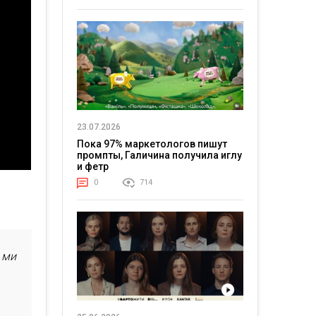
23.07.2026
Пока 97% маркетологов пишут
промпты, Галичина получила иглу
и фетр
0
714
 ми