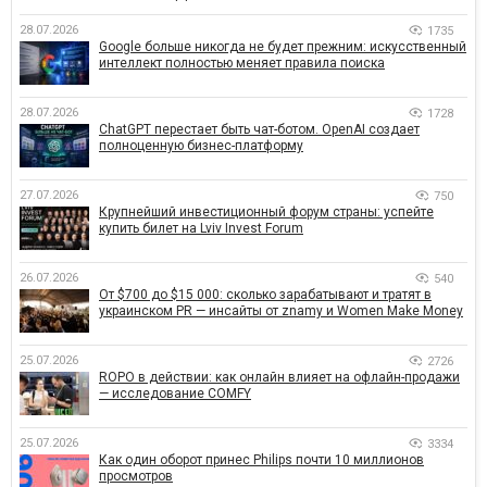
28.07.2026
1735
Google больше никогда не будет прежним: искусственный
интеллект полностью меняет правила поиска
28.07.2026
1728
ChatGPT перестает быть чат-ботом. OpenAI создает
полноценную бизнес-платформу
27.07.2026
750
Крупнейший инвестиционный форум страны: успейте
купить билет на Lviv Invest Forum
26.07.2026
540
От $700 до $15 000: сколько зарабатывают и тратят в
украинском PR — инсайты от znamy и Women Make Money
25.07.2026
2726
ROPO в действии: как онлайн влияет на офлайн-продажи
— исследование COMFY
25.07.2026
3334
Как один оборот принес Philips почти 10 миллионов
просмотров