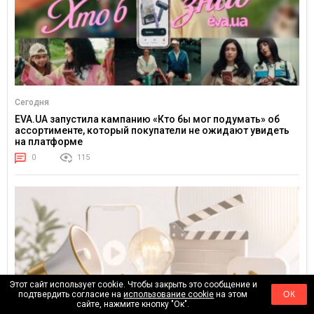
Сегодня
EVA.UA запустила кампанию «Кто бы мог подумать» об
ассортименте, который покупатели не ожидают увидеть
на платформе
0
115
Этот сайт использует cookie. Чтобы закрыть это сообщение и
подтвердить согласие на
использование cookie
на этом
ОК
сайте, нажмите кнопку "Ок".