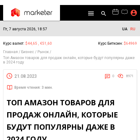
Пт, 7 августа 2026, 18:57
UA
RU
Курс валют:
$44,65 , €51,60
Курс Биткоин:
$64969
Главная
Бизнес
Рынок
Топ Амазон товаров для продаж онлайн, которые будут популярны даже
в 2024 году
21.08.2023
0
8971
Время чтения: 3 мин.
ТОП АМАЗОН ТОВАРОВ ДЛЯ
ПРОДАЖ ОНЛАЙН, КОТОРЫЕ
БУДУТ ПОПУЛЯРНЫ ДАЖЕ В
2024 ГОДУ