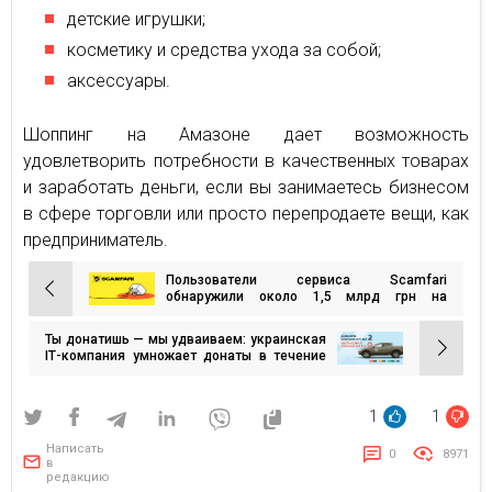
детские игрушки;
косметику и средства ухода за собой;
аксессуары.
Шоппинг на Амазоне дает возможность
удовлетворить потребности в качественных товарах
и заработать деньги, если вы занимаетесь бизнесом
в сфере торговли или просто перепродаете вещи, как
предприниматель.
Пользователи сервиса Scamfari
Навигация
обнаружили около 1,5 млрд грн на
криптокошельках, связанных со
по
спонсированием российской военной
Ты донатишь — мы удваиваем: украинская
записям
агрессии
ІТ-компания умножает донаты в течение
августа
1
1
Написать
0
8971
в
редакцию