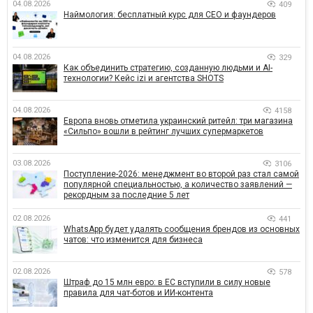
04.08.2026
409
Наймология: бесплатный курс для CEO и фаундеров
04.08.2026
329
Как объединить стратегию, созданную людьми и AI-
технологии? Кейс izi и агентства SHOTS
04.08.2026
4158
Европа вновь отметила украинский ритейл: три магазина
«Сильпо» вошли в рейтинг лучших супермаркетов
03.08.2026
3106
Поступление-2026: менеджмент во второй раз стал самой
популярной специальностью, а количество заявлений —
рекордным за последние 5 лет
02.08.2026
441
WhatsApp будет удалять сообщения брендов из основных
чатов: что изменится для бизнеса
02.08.2026
578
Штраф до 15 млн евро: в ЕС вступили в силу новые
правила для чат-ботов и ИИ-контента