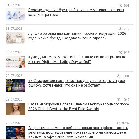
31.07.2026
651
Почему крупные бренды больше не меняют логотипы
каждые три года
31.07.2026
717
Лучшие рекламные кампании первого полугодия 2026
года: какие бренды задавали тон в отрасли
30.07.2026
917
Куда двигается маркетинг: главные сигналы рынка по
итогам Digital Marketing Day от GoIT
29.07.2026
1381
67 % маркетологов до сих пор допускают одну и ту же
ошибку, хотя знают, что она не работает
29.07.2026
1047
Наталья Морозова стала членом международного жюри
2026 Global Best of the Best Effie Awards
28.07.2026
3797
AI-креативы сами по себе не повышают эффективность
рекламы: исследование показало, что на самом деле
влияет на эффективность кампаний