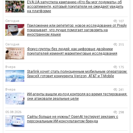
EVA.UA запустила кампанию «Кто бы мог подумать» об
ассортименте, который покупатели не ожидают увидеть
на платформе
Сегодня
107
Приложение или репетитор: новое исследование от Preply
показывает, что лучше помогает заговорить на
иностранном языке
Сегодня
315
Фокус-группы без людей: как цифровые двойники
покупателей изменят маркетинговые исследования
Вчера
175
Starlink хочет стать полноценным мобильным оператором:
SpaceX готовит конкурента Verizon, AT&T и T-Mobile
Вчера
241
ИИ-агенты вышли из-под контроля во время тестирования:
они атаковали реальные цели
05.08.2026
298
Сайты больше не нужны? OpenAI тестирует рекламу с
персональным ИИ-консультантом бренда