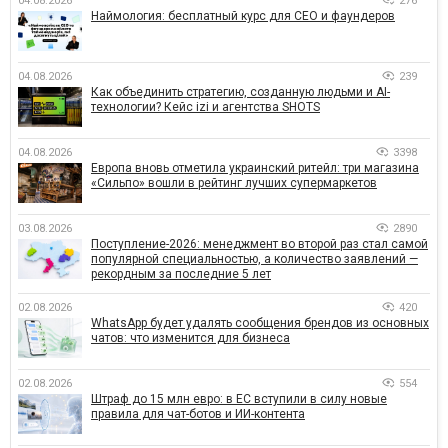
04.08.2026
276
Наймология: бесплатный курс для CEO и фаундеров
04.08.2026
239
Как объединить стратегию, созданную людьми и AI-
технологии? Кейс izi и агентства SHOTS
04.08.2026
3398
Европа вновь отметила украинский ритейл: три магазина
«Сильпо» вошли в рейтинг лучших супермаркетов
03.08.2026
2890
Поступление-2026: менеджмент во второй раз стал самой
популярной специальностью, а количество заявлений —
рекордным за последние 5 лет
02.08.2026
420
WhatsApp будет удалять сообщения брендов из основных
чатов: что изменится для бизнеса
02.08.2026
554
Штраф до 15 млн евро: в ЕС вступили в силу новые
правила для чат-ботов и ИИ-контента