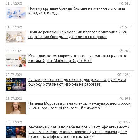
31.07.2026
615
Почему крупные бренды больше не меняют логотипы
каждые три года
31.07.2026
688
Лучшие рекламные кампании первого полугодия 2026
года: какие бренды задавали тон в отрасли
30.07.2026
846
Куда двигается маркетинг: главные сигналы рынка по
итогам Digital Marketing Day от GoIT
29.07.2026
1284
67 % маркетологов до сих пор допускают одну и ту же
ошибку, хотя знают, что она не работает
29.07.2026
979
Наталья Морозова стала членом международного жюри
2026 Global Best of the Best Effie Awards
28.07.2026
3729
AI-креативы сами по себе не повышают эффективность
рекламы: исследование показало, что на самом деле
влияет на эффективность кампаний