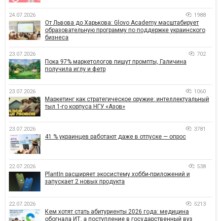
24.07.2026
1988
От Львова до Харькова: Glovo Academy масштабирует
образовательную программу по поддержке украинского
бизнеса
23.07.2026
702
Пока 97% маркетологов пишут промпты, Галичина
получила иглу и фетр
23.07.2026
1060
Маркетинг как стратегическое оружие: интеллектуальный
тыл 1-го корпуса НГУ «Азов»
23.07.2026
3781
41 % украинцев работают даже в отпуске — опрос
22.07.2026
538
PlantIn расширяет экосистему хобби-приложений и
запускает 2 новых продукта
22.07.2026
5213
Кем хотят стать абитуриенты 2026 года: медицина
обогнала ИТ, а поступление в государственный вуз