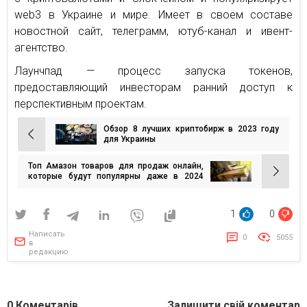
web3 в Украине и мире. Имеет в своем составе
новостной сайт, телеграмм, ютуб-канал и ивент-
агентство.
Лаунчпад — процесс запуска токенов,
предоставляющий инвесторам ранний доступ к
перспективным проектам.
Обзор 8 лучших криптобирж в 2023 году
Навигация
для Украины
по
Топ Амазон товаров для продаж онлайн,
записям
которые будут популярны даже в 2024
году
1
0
Написать
0
5055
в
редакцию
0
Коментарів
Залишити свій коментар