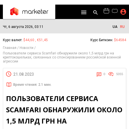
Чт, 6 августа 2026, 03:11
UA
RU
Курс валют:
$44,60 , €51,45
Курс Биткоин:
$64584
Главная
Новости
Пользователи сервиса Scamfari обнаружили около 1,5 млрд грн на
криптокошельках, связанных со спонсированием российской военной
агрессии
21.08.2023
0
5055
Время чтения: 2.1 мин.
ПОЛЬЗОВАТЕЛИ СЕРВИСА
SCAMFARI ОБНАРУЖИЛИ ОКОЛО
1,5 МЛРД ГРН НА