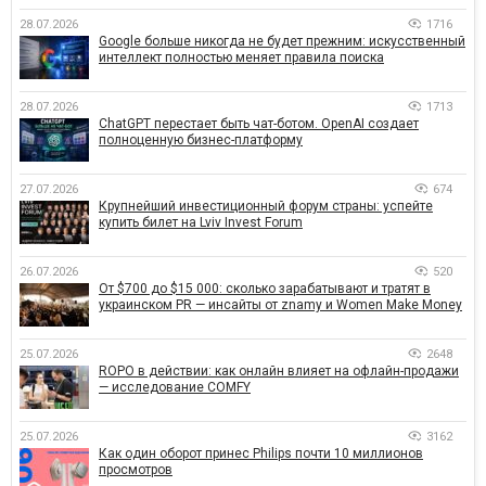
28.07.2026
1716
Google больше никогда не будет прежним: искусственный
интеллект полностью меняет правила поиска
28.07.2026
1713
ChatGPT перестает быть чат-ботом. OpenAI создает
полноценную бизнес-платформу
27.07.2026
674
Крупнейший инвестиционный форум страны: успейте
купить билет на Lviv Invest Forum
26.07.2026
520
От $700 до $15 000: сколько зарабатывают и тратят в
украинском PR — инсайты от znamy и Women Make Money
25.07.2026
2648
ROPO в действии: как онлайн влияет на офлайн-продажи
— исследование COMFY
25.07.2026
3162
Как один оборот принес Philips почти 10 миллионов
просмотров