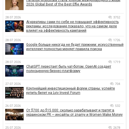
2026 Global Best of the Best Effie Awards
28.07.2026
3752
AI-креативы сами по себе не повышают эффективность
рекламы: исследование показало, что на самом деле
влияет на эффективность кампаний
28.07.2026
1726
Google больше никогда не будет прежним: искусственный
интеллект полностью меняет правила поиска
28.07.2026
1719
ChatGPT перестает быть чат-ботом. OpenAI создает
полноценную бизнес-платформу
27.07.2026
704
Крупнейший инвестиционный форум страны: успейте
купить билет на Lviv Invest Forum
26.07.2026
532
От $700 до $15 000: сколько зарабатывают и тратят в
украинском PR — инсайты от znamy и Women Make Money
25.07.2026
2678