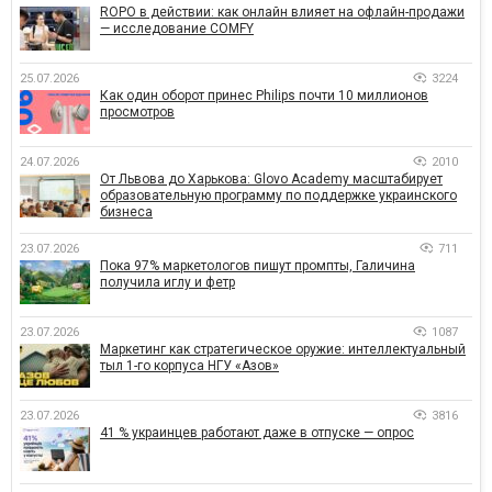
ROPO в действии: как онлайн влияет на офлайн-продажи
— исследование COMFY
25.07.2026
3224
Как один оборот принес Philips почти 10 миллионов
просмотров
24.07.2026
2010
От Львова до Харькова: Glovo Academy масштабирует
образовательную программу по поддержке украинского
бизнеса
23.07.2026
711
Пока 97% маркетологов пишут промпты, Галичина
получила иглу и фетр
23.07.2026
1087
Маркетинг как стратегическое оружие: интеллектуальный
тыл 1-го корпуса НГУ «Азов»
23.07.2026
3816
41 % украинцев работают даже в отпуске — опрос