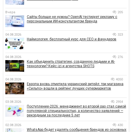
Вчера
205
Сайты больше не нужны? OpenAI тестирует рекламу с
персональным ИИ-консультантом бренда
04.08.2026
323
Наймология: бесплатный курс для CEO и фаундеров
04.08.2026
276
Как объединить стратегию, созданную людьми и AI-
технологии? Кейс izi и агентства SHOTS
04.08.2026
4050
Европа вновь отметила украинский ритейл: три магазина
«Сильпо» вошли в рейтинг лучших супермаркетов
03.08.2026
2954
Поступление-2026: менеджмент во второй раз стал самой
популярной специальностью, а количество заявлений —
рекордным за последние 5 лет
02.08.2026
430
WhatsApp будет удалять сообщения брендов из основных