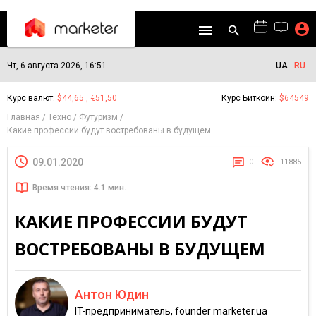
Чт, 6 августа 2026, 16:51
UA
RU
Курс валют:
$44,65 , €51,50
Курс Биткоин:
$64549
Главная
Техно
Футуризм
Какие профессии будут востребованы в будущем
09.01.2020
0
11885
Время чтения: 4.1 мин.
КАКИЕ ПРОФЕССИИ БУДУТ
ВОСТРЕБОВАНЫ В БУДУЩЕМ
Антон Юдин
IT-предприниматель, founder marketer.ua