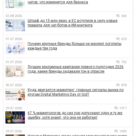
чатов: что изменится для бизнеса
02.08.2026
566
Штраф до 15 млн евро: в ЕС вступили в силу новые
правила для чат-ботов и ИИ-контента
31.07.2026
623
Почему крупные бренды больше не меняют логотипы
каждые три года
31.07.2026
702
Лучшие рекламные кампании первого полугодия 2026
года: какие бренды задавали тон в отрасли
30.07.2026
878
Куда двигается маркетинг: главные сигналы рынка по
итогам Digital Marketing Day от GoIT
29.07.2026
1317
67 % маркетологов до сих пор допускают одну и ту же
ошибку, хотя знают, что она не работает
29.07.2026
1005
Наталья Морозова стала членом международного жюри