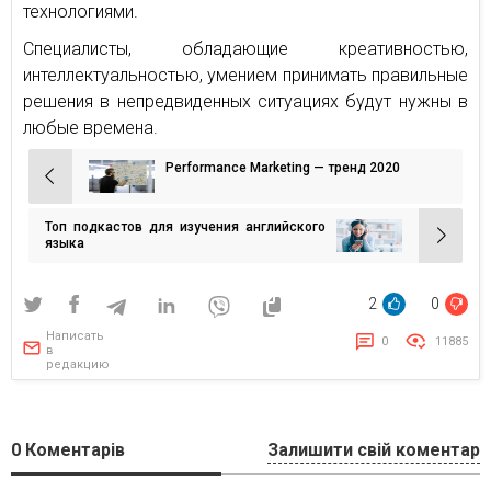
технологиями.
Специалисты, обладающие креативностью,
интеллектуальностью, умением принимать правильные
решения в непредвиденных ситуациях будут нужны в
любые времена.
Performance Marketing — тренд 2020
Навигация
по
Топ подкастов для изучения английского
записям
языка
2
0
Написать
0
11885
в
редакцию
0
Коментарів
Залишити свій коментар