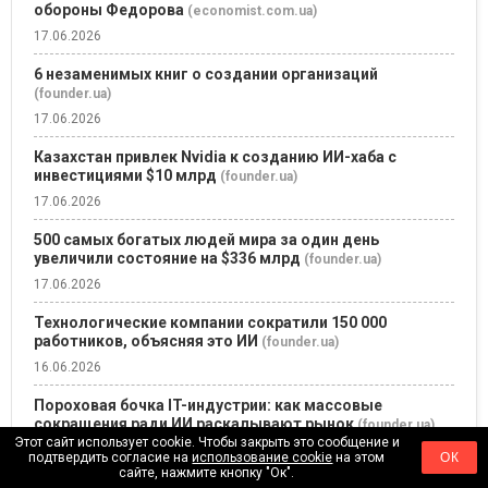
обороны Федорова
(economist.com.ua)
17.06.2026
6 незаменимых книг о создании организаций
(founder.ua)
17.06.2026
Казахстан привлек Nvidia к созданию ИИ-хаба с
инвестициями $10 млрд
(founder.ua)
17.06.2026
500 самых богатых людей мира за один день
увеличили состояние на $336 млрд
(founder.ua)
17.06.2026
Технологические компании сократили 150 000
работников, объясняя это ИИ
(founder.ua)
16.06.2026
Пороховая бочка IT-индустрии: как массовые
сокращения ради ИИ раскалывают рынок
(founder.ua)
Этот сайт использует cookie. Чтобы закрыть это сообщение и
16.06.2026
подтвердить согласие на
использование cookie
на этом
ОК
сайте, нажмите кнопку "Ок".