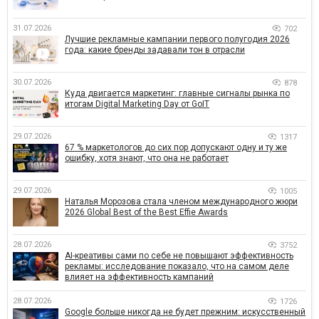
31.07.2026
702
Лучшие рекламные кампании первого полугодия 2026
года: какие бренды задавали тон в отрасли
30.07.2026
878
Куда двигается маркетинг: главные сигналы рынка по
итогам Digital Marketing Day от GoIT
29.07.2026
1317
67 % маркетологов до сих пор допускают одну и ту же
ошибку, хотя знают, что она не работает
29.07.2026
1005
Наталья Морозова стала членом международного жюри
2026 Global Best of the Best Effie Awards
28.07.2026
3752
AI-креативы сами по себе не повышают эффективность
рекламы: исследование показало, что на самом деле
влияет на эффективность кампаний
28.07.2026
1726
Google больше никогда не будет прежним: искусственный