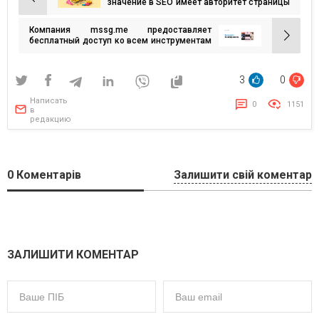
Навигация
значение в SEO имеет авторитет страницы
сайта
по
Компания mssg.me предоставляет
записям
бесплатный доступ ко всем инструментам
своего конструктора сайтов для
украинского бизнеса
3
0
Написать
0
1151
в
редакцию
0
Коментарів
Залишити свій коментар
ЗАЛИШИТИ КОМЕНТАР