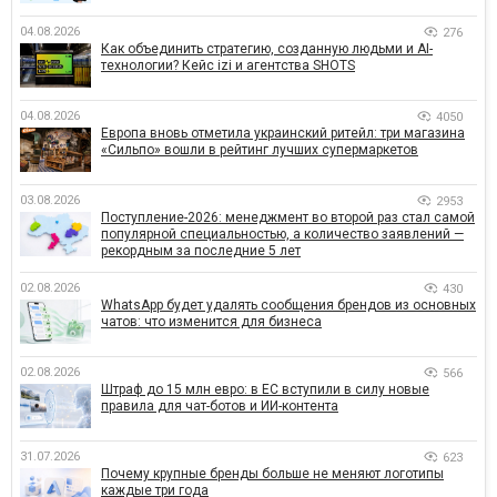
04.08.2026
276
Как объединить стратегию, созданную людьми и AI-
технологии? Кейс izi и агентства SHOTS
04.08.2026
4050
Европа вновь отметила украинский ритейл: три магазина
«Сильпо» вошли в рейтинг лучших супермаркетов
03.08.2026
2953
Поступление-2026: менеджмент во второй раз стал самой
популярной специальностью, а количество заявлений —
рекордным за последние 5 лет
02.08.2026
430
WhatsApp будет удалять сообщения брендов из основных
чатов: что изменится для бизнеса
02.08.2026
566
Штраф до 15 млн евро: в ЕС вступили в силу новые
правила для чат-ботов и ИИ-контента
31.07.2026
623
Почему крупные бренды больше не меняют логотипы
каждые три года