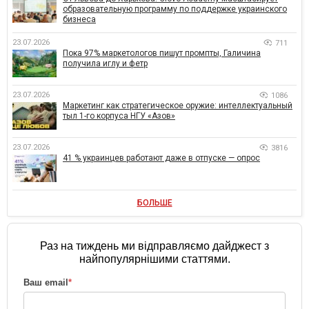
образовательную программу по поддержке украинского
бизнеса
23.07.2026
711
Пока 97% маркетологов пишут промпты, Галичина
получила иглу и фетр
23.07.2026
1086
Маркетинг как стратегическое оружие: интеллектуальный
тыл 1-го корпуса НГУ «Азов»
23.07.2026
3816
41 % украинцев работают даже в отпуске — опрос
БОЛЬШЕ
Раз на тиждень ми відправляємо дайджест з
найпопулярнішими статтями.
Ваш email
*