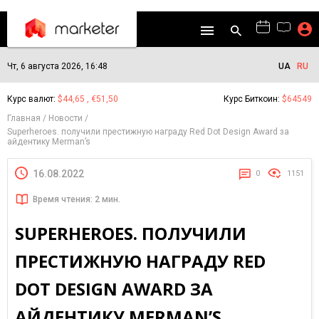
Чт, 6 августа 2026, 16:48
UA
RU
Курс валют:
$44,65 , €51,50
Курс Биткоин:
$64549
Главная
Новости
Superheroes. получили престижную награду Red Dot Design Award за
айдентику Merman’s
16.08.2022
0
1151
Время чтения: 2 мин.
SUPERHEROES. ПОЛУЧИЛИ
ПРЕСТИЖНУЮ НАГРАДУ RED
DOT DESIGN AWARD ЗА
АЙДЕНТИКУ MERMAN’S