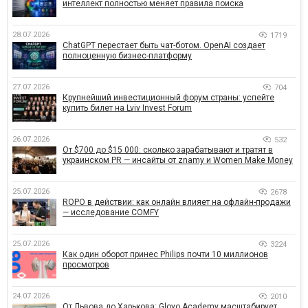
интеллект полностью меняет правила поиска
28.07.2026
1719
ChatGPT перестает быть чат-ботом. OpenAI создает
полноценную бизнес-платформу
27.07.2026
704
Крупнейший инвестиционный форум страны: успейте
купить билет на Lviv Invest Forum
26.07.2026
532
От $700 до $15 000: сколько зарабатывают и тратят в
украинском PR — инсайты от znamy и Women Make Money
25.07.2026
2678
ROPO в действии: как онлайн влияет на офлайн-продажи
— исследование COMFY
25.07.2026
3224
Как один оборот принес Philips почти 10 миллионов
просмотров
24.07.2026
2010
От Львова до Харькова: Glovo Academy масштабирует