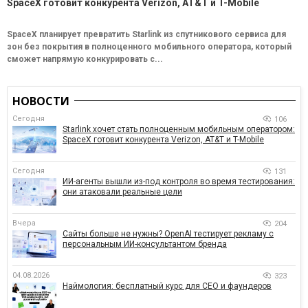
SpaceX готовит конкурента Verizon, AT&T и T-Mobile
SpaceX планирует превратить Starlink из спутникового сервиса для
зон без покрытия в полноценного мобильного оператора, который
сможет напрямую конкурировать с...
НОВОСТИ
Сегодня
106
Starlink хочет стать полноценным мобильным оператором:
SpaceX готовит конкурента Verizon, AT&T и T-Mobile
Сегодня
131
ИИ-агенты вышли из-под контроля во время тестирования:
они атаковали реальные цели
Вчера
204
Сайты больше не нужны? OpenAI тестирует рекламу с
персональным ИИ-консультантом бренда
04.08.2026
323
Наймология: бесплатный курс для CEO и фаундеров