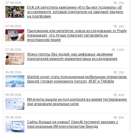
07.08.2026
293
EVA.UA запустила кампанию «Кто бы мог подумать» об
ассортименте, который покупатели не ожидают увидеть
на платформе
07.08.2026
245
Приложение или репетитор: новое исследование от Preply
показывает, что лучше помогает заговорить на
иностранном языке
07.08.2026
1059
Фокус-группы без людей: как цифровые двойники
покупателей изменят маркетинговые исследования
06.08.2026
293
Starlink хочет стать полноценным мобильным оператором:
SpaceX готовит конкурента Verizon, AT&T и T-Mobile
06.08.2026
434
ИИ-агенты вышли из-под контроля во время тестирования:
они атаковали реальные цели
05.08.2026
496
Сайты больше не нужны? OpenAI тестирует рекламу с
персональным ИИ-консультантом бренда