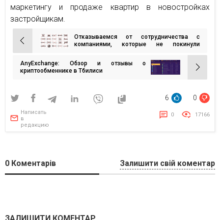
маркетингу и продаже квартир в новостройках
застройщикам.
Отказываемся от сотрудничества с
Навигация
компаниями, которые не покинули
российский рынок — манифест Work.ua
по
AnyExchange: Обзор и отзывы о
записям
криптообменнике в Тбилиси
6
0
Написать
0
17166
в
редакцию
0
Коментарів
Залишити свій коментар
ЗАЛИШИТИ КОМЕНТАР