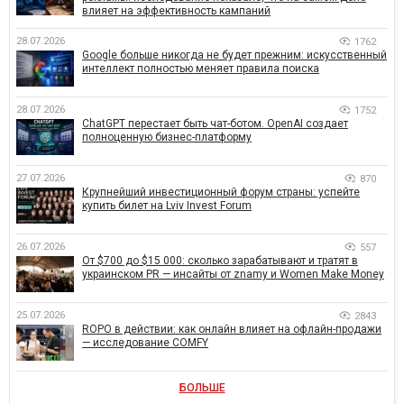
влияет на эффективность кампаний
28.07.2026
1762
Google больше никогда не будет прежним: искусственный
интеллект полностью меняет правила поиска
28.07.2026
1752
ChatGPT перестает быть чат-ботом. OpenAI создает
полноценную бизнес-платформу
27.07.2026
870
Крупнейший инвестиционный форум страны: успейте
купить билет на Lviv Invest Forum
26.07.2026
557
От $700 до $15 000: сколько зарабатывают и тратят в
украинском PR — инсайты от znamy и Women Make Money
25.07.2026
2843
ROPO в действии: как онлайн влияет на офлайн-продажи
— исследование COMFY
БОЛЬШЕ