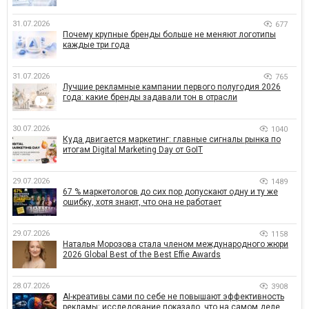
31.07.2026
677
Почему крупные бренды больше не меняют логотипы
каждые три года
31.07.2026
765
Лучшие рекламные кампании первого полугодия 2026
года: какие бренды задавали тон в отрасли
30.07.2026
1040
Куда двигается маркетинг: главные сигналы рынка по
итогам Digital Marketing Day от GoIT
29.07.2026
1489
67 % маркетологов до сих пор допускают одну и ту же
ошибку, хотя знают, что она не работает
29.07.2026
1158
Наталья Морозова стала членом международного жюри
2026 Global Best of the Best Effie Awards
28.07.2026
3908
AI-креативы сами по себе не повышают эффективность
рекламы: исследование показало, что на самом деле