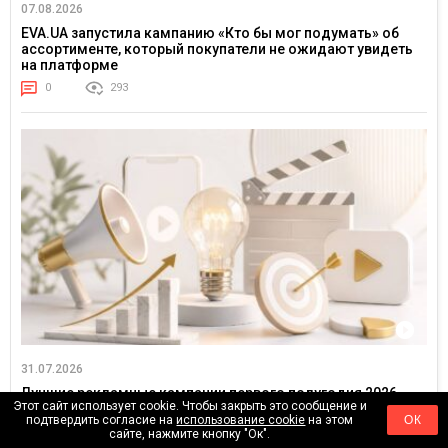
07.08.2026
EVA.UA запустила кампанию «Кто бы мог подумать» об
ассортименте, который покупатели не ожидают увидеть
на платформе
0
293
31.07.2026
Лучшие рекламные кампании первого полугодия 2026
Этот сайт использует cookie. Чтобы закрыть это сообщение и
года: какие бренды задавали тон в отрасли
подтвердить согласие на
использование cookie
на этом
ОК
0
765
сайте, нажмите кнопку "Ок".