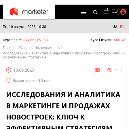
Пн, 10 августа 2026, 10:38
UA
RU
Курс валют:
$44,65 , €51,60
Курс Биткоин:
$65147
Главная
Бизнес
Недвижимость
Исследования и аналитика в маркетинге и продажах новостроек: ключ к
эффективным стратегиям
10.08.2023
0
17166
Время чтения: 3.3 мин.
ИССЛЕДОВАНИЯ И АНАЛИТИКА
В МАРКЕТИНГЕ И ПРОДАЖАХ
НОВОСТРОЕК: КЛЮЧ К
ЭФФЕКТИВНЫМ СТРАТЕГИЯМ