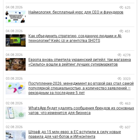
04.08.2026
625
Наймология: бесплатный курс для CEO и фаундеров
04.08.2026
451
Как объединить стратегию, созданную людьми и AI-
технологии? Кейс izi и агентства SHOTS
04.08.2026
4278
Европа вновь отметила украинский ритейл: три магазина
«Сильпо» вошли в рейтинг лучших супермаркетов
03.08.2026
3323
Поступление-2026: менеджмент во второй раз стал самой
популярной специальностью, а количество заявлений —
рекордным за последние 5 лет
02.08.2026
463
WhatsApp будет удалять сообщения брендов из основных
чатов: что изменится для бизнеса
02.08.2026
607
Штраф до 15 млн евро: в ЕС вступили в силу новые
правила для чат-ботов и ИИ-контента