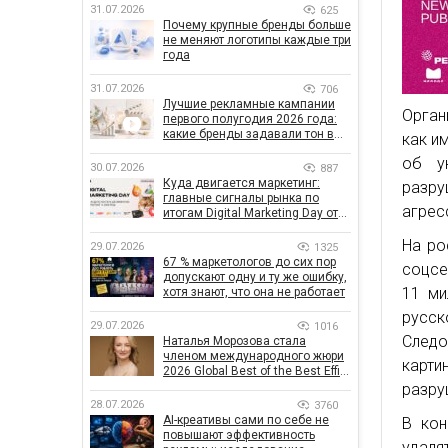
31.07.2026
625
Почему крупные бренды больше
не меняют логотипы каждые три
года
31.07.2026
706
Лучшие рекламные кампании
Орган
первого полугодия 2026 года:
какие бренды задавали тон в
как и
отрасли
об у
30.07.2026
887
Куда двигается маркетинг:
разру
главные сигналы рынка по
агрес
итогам Digital Marketing Day от
GoIT
На ро
29.07.2026
1325
67 % маркетологов до сих пор
соцсе
допускают одну и ту же ошибку,
11 ми
хотя знают, что она не работает
русск
29.07.2026
1016
Следо
Наталья Морозова стала
членом международного жюри
карт
2026 Global Best of the Best Effie
Awards
разру
28.07.2026
3760
AI-креативы сами по себе не
В кон
повышают эффективность
удаля