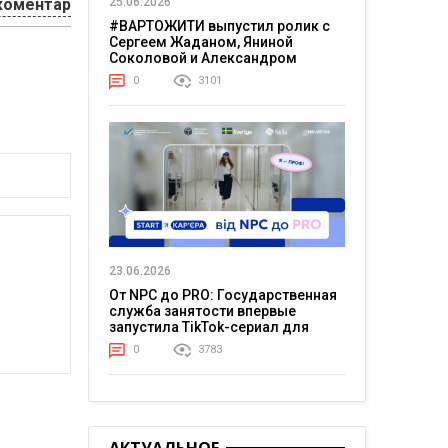
коментар
25.06.2026
#ВАРТОЖИТИ выпустил ролик с
Сергеем Жаданом, Яниной
Соколовой и Александром
Тереном о жизни в постоянном
0
3101
напряжении
23.06.2026
От NPC до PRO: Государственная
служба занятости впервые
запустила TikTok-сериал для
молодежи
0
3783