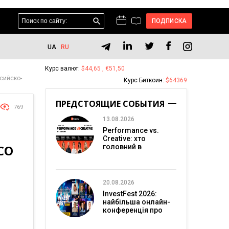
ПОДПИСКА
UA
RU
Курс валют:
$44,65 , €51,50
сийско-
Курс Биткоин:
$64369
ПРЕДСТОЯЩИЕ СОБЫТИЯ
769
13.08.2026
Performance vs.
Creative: хто
СО
головний в
перформанс-
маркетингу?
20.08.2026
InvestFest 2026:
найбільша онлайн-
конференція про
інвестиції