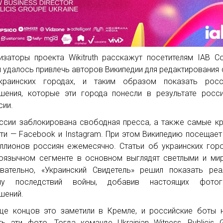
изаторы проекта Wikitruth расскажут посетителям IAB Co
м удалось привлечь авторов Википедии для редактирования 
краинских городах, и таким образом показать росс
шения, которые эти города понесли в результате росс
сии.
ссии заблокирована свободная пресса, а также самые к
ти — Facebook и Instagram. При этом Википедию посещает
ллионов россиян ежемесячно. Статьи об украинских гор
оязычном сегменте в основном выглядят светлыми и ми
вательно, «Украинский Свидетель» решил показать ре
ину последствий войны, добавив настоящих фотог
шений.
це концов это заметили в Кремле, и российские боты 
ть эти фото. Тогда команде Ukrainian Witness, Publicis 