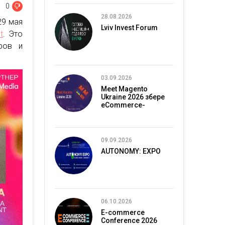
0
28.08.2026
29 мая
Lviv Invest Forum
t
. Это
ров и
03.09.2026
Meet Magento
Ukraine 2026 збере
eCommerce-
спільноту в Києві
09.09.2026
AUTONOMY: EXPO
06.10.2026
E-commerce
Conference 2026