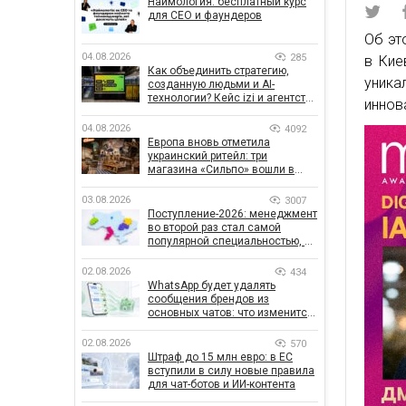
Наймология: бесплатный курс
для CEO и фаундеров
Об эт
04.08.2026
285
в Кие
Как объединить стратегию,
уник
созданную людьми и AI-
технологии? Кейс izi и агентства
иннов
SHOTS
04.08.2026
4092
Европа вновь отметила
украинский ритейл: три
магазина «Сильпо» вошли в
рейтинг лучших супермаркетов
03.08.2026
3007
Поступление-2026: менеджмент
во второй раз стал самой
популярной специальностью, а
количество заявлений —
рекордным за последние 5 лет
02.08.2026
434
WhatsApp будет удалять
сообщения брендов из
основных чатов: что изменится
для бизнеса
02.08.2026
570
Штраф до 15 млн евро: в ЕС
вступили в силу новые правила
для чат-ботов и ИИ-контента