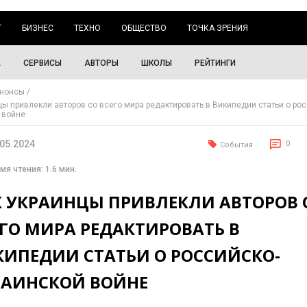
Г
БИЗНЕС
ТЕХНО
ОБЩЕСТВО
ТОЧКА ЗРЕНИЯ
А
СЕРВИСЫ
АВТОРЫ
ШКОЛЫ
РЕЙТИНГИ
нонсы
цы привлекли авторов со всего мира редактировать в Википедии статьи о рос
 войне
.05.2024
0
События
мя чтения: 1.6 мин.
К УКРАИНЦЫ ПРИВЛЕКЛИ АВТОРОВ 
ГО МИРА РЕДАКТИРОВАТЬ В
КИПЕДИИ СТАТЬИ О РОССИЙСКО-
РАИНСКОЙ ВОЙНЕ