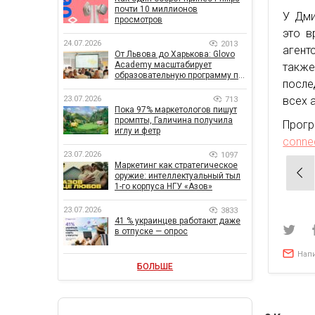
почти 10 миллионов
У Дми
просмотров
это в
24.07.2026
2013
агент
От Львова до Харькова: Glovo
Academy масштабирует
такж
образовательную программу по
после
поддержке украинского
бизнеса
всех а
23.07.2026
713
Пока 97% маркетологов пишут
промпты, Галичина получила
Прогр
иглу и фетр
conne
23.07.2026
1097
Маркетинг как стратегическое
Нав
оружие: интеллектуальный тыл
по
1-го корпуса НГУ «Азов»
зап
23.07.2026
3833
41 % украинцев работают даже
в отпуске — опрос
Нап
БОЛЬШЕ