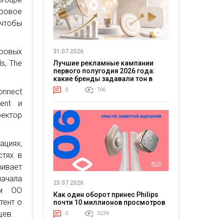
ировое
 чтобы
ировых
31.07.2026
s, The
Лучшие рекламные кампании
первого полугодия 2026 года:
какие бренды задавали тон в
отрасли
0
706
nnect
ent и
ректор
циях,
стях в
вивает
ачала
25.07.2026
ем ОО
Как один оборот принес Philips
тент о
почти 10 миллионов просмотров
цев.
0
3239