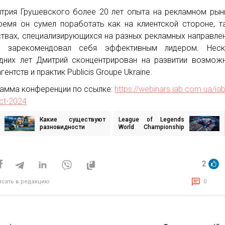
трия Грушевского более 20 лет опыта на рекламном рын
ремя он сумел поработать как на клиентской стороне, т
ствах, специализирующихся на разных рекламных направлен
е зарекомендовал себя эффективным лидером. Неск
дних лет Дмитрий сконцентрирован на развитии возмож
гентств и практик Publicis Groupe Ukraine.
амма конференции по ссылке:
https://webinars.iab.com.ua/iab
ct-2024
Какие существуют
League of Legends
игация
разновидности
World Championship
лицензий
2024 — самое
букмекерских контор
ожидаемое событие
исям
и какие площадки
года
разрешены в Украине
2
исать в редакцию
0