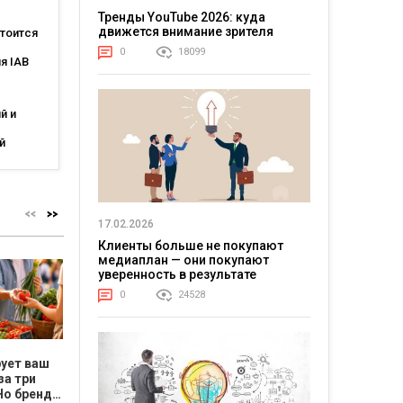
Тренды YouTube 2026: куда
движется внимание зрителя
тоится
0
18099
я IAB
в
й и
й
MIXX
ine
ает
17.02.2026
Клиенты больше не покупают
медиаплан — они покупают
уверенность в результате
0
24528
рует ваш
Бьюти-мифы под
Цена ошибки
Как нач
за три
микроскопом:
растёт. Как
требов
Но бренд и
почему
владельцу
результ