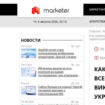
МАРКЕТИН
АГЕНТСТВ
Чт, 6 августа 2026, 22:14
Главная
А
Как украин
украинской
НОВОСТИ
Сегодня
128
20
Starlink хочет стать
полноценным мобильным
оператором: SpaceX готовит
Вре
конкурента Verizon, AT&T и T-
Mobile
Сегодня
153
КА
ИИ-агенты вышли из-под
контроля во время
тестирования: они атаковали
ВСЕ
реальные цели
Вчера
223
ВИ
Сайты больше не нужны? OpenAI
тестирует рекламу с
персональным ИИ-
УК
консультантом бренда
04.08.2026
341