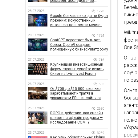
рекламы: исследование
показало, что на самом деле
Benel
влияет на эффективность
28.07.2026
1728
вики-
кампаний
Google больше никогда не будет
прежним: искусственный
преод
интеллект полностью меняет
правила поиска
Wikit
28.07.2026
1724
фести
ChatGPT перестает быть чат-
ботом. OpenAI создает
One S
полноценную бизнес-платформу
О воп
27.07.2026
716
расск
Крупнейший инвестиционный
форум страны: успейте купить
соучр
билет на Lviv Invest Forum
по раз
26.07.2026
533
От $700 до $15 000: сколько
Ольг
зарабатывают и тратят в
больш
украинском PR — инсайты от
znamy и Women Make Money
агент
25.07.2026
2690
напр
ROPO в действии: как онлайн
влияет на офлайн-продажи —
полн
исследование COMFY
«Укра
25.07.2026
3239
росси
Как один оборот принес Philips