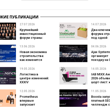
ЖИЕ ПУБЛИКАЦИИ
27.07.2026
14.07.2026
Крупнейший
Два ключе
инвестиционный
форума отр
форум страны:
под одной
успейте купить
крышей:
билет на Lviv Invest
PrivateLabe
13.06.2026
04.06.2026
Forum
Master и
Новая экономика
Ajax System
Distribution
строительства:
организует
2026 в МВЦ
как изменится
поездку на 
ценообразование
2027 для 60
и стоимость
студентов
19.05.2026
14.05.2026
восстановления
Логистика в
IAB MIXX Aw
Украины
центре изменений:
2026 объяв
XXXIV
шорт-лист: 
Всеукраинский
вошел в чис
День Логиста
лучших циф
12.05.2026
11.05.2026
соберет лидеров
проектов У
Prometheus
Boosta запу
рынка в Киеве
впервые
платный SE
запускает
челлендж с
программу для
предложен