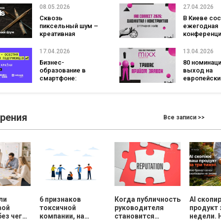
украинцев в ЕС:
для лучших
08.05.2026
27.04.2026
обучение и
Сквозь
В Киеве сос
профессиональное
пиксельный шум –
ежегодная
сопровождение в
креативная
конференци
Польше и
кампания Brave
Connect:
Германии
Awards 2026
Диджитал и
17.04.2026
13.04.2026
Конструкти
Бизнес-
80 номинаци
образование в
выход на
смартфоне:
европейски
проект «Игра в
рынок: IAB 
долгую» привлек
Awards Ukra
16 000 участников
2026 приним
и запускает новый
заявки
зрения
Все записи >>
сезон с грантами
ли
6 признаков
Когда публичность
AI скопи
вой
токсичной
руководителя
продукт 
без чего
компании, на
становится
недели. 