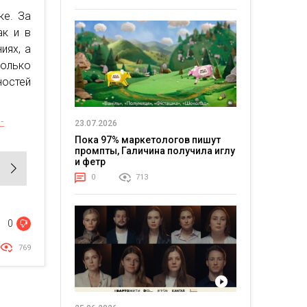
ке. За
ак и в
иях, а
олько
ностей
-
23.07.2026
Пока 97% маркетологов пишут
промпты, Галичина получила иглу
и фетр
0
713
0
769