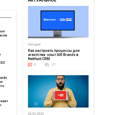
АКТУАЛЬНОЕ
вых
асли
Сегодня
l FMCG
Как настроить процессы для
s
агентства: опыт AIR Brands в
Master-
NetHunt CRM
CES
0
127
ards
ил
кто
ло 112
ровых
краины
скает
O-
ием
24.02.2026