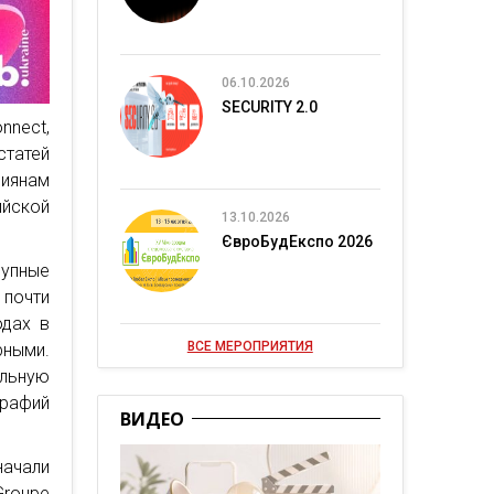
06.10.2026
SECURITY 2.0
nnect,
статей
иянам
ийской
13.10.2026
ЄвроБудЕкспо 2026
рупные
 почти
одах в
ВСЕ МЕРОПРИЯТИЯ
рными.
альную
рафий
ВИДЕО
начали
Groupe