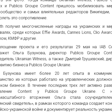
ux и Publicis Groupe Content пришлось мобилизовать м
сообщество и самых влиятельных редакторов Википедии,
олеть это сопротивление.
ruth получил многочисленные награды на украинских и м
валях, среди которых Effie Awards, Cannes Lions, Clio Award
how, КМФР и другие.
лощении проекта и его результатах 29 мая на IAB Co
ажет Ольга Бузунова, директор Publicis Groupe Cont
едитель Ukrainian Witness, а также Дмитрий Грушевский, ди
витию бизнеса Publicis Groupe Ukraine.
а Бузунова имеет более 20 лет опыта в коммуника
инство из которых работало на управленческих должно
ском бизнесе. В течение последних трех лет активно раз
авление Content y Publicis Groupe Ukraine. С н
омасштабного вторжения Ольга стала соучредител
инский свидетель», в рамках которого команда создает кон
йско-украинской войне и документирует реальность украин