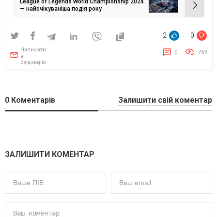
League of Legends World Championship 2024
— найочікуваніша подія року
2
0
Написати
0
769
в
редакцію
0
Коментарів
Залишити свій коментар
ЗАЛИШИТИ КОМЕНТАР