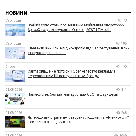
НОВИНИ
Сьогодні
73
Starlink хоче стати повноцінним мобільним оператором:
SpaceX готує конкурента Verizon, AT&T і T-Mobile
Сьогодні
105
ШІ-агенти вийшли з-під контролю під час тестування: вони
атакували реальні цілі
Вчора
190
Сайти більше не потрібні? OpenAI тестує рекламу з
персональним ШІ-консультантом бренду
04.08.2026
311
Наймологія: безплатний курс для CEO та фаундерів
04.08.2026
268
Як поєднати стратегію, створену людьми, та AI-технології?
Кейс izi та агенції SHOTS
04.08.2026
3989