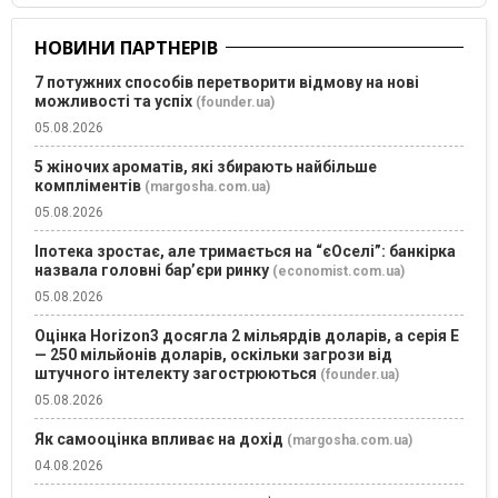
НОВИНИ ПАРТНЕРІВ
7 потужних способів перетворити відмову на нові
можливості та успіх
(founder.ua)
05.08.2026
5 жіночих ароматів, які збирають найбільше
компліментів
(margosha.com.ua)
05.08.2026
Іпотека зростає, але тримається на “єОселі”: банкірка
назвала головні бар’єри ринку
(economist.com.ua)
05.08.2026
Оцінка Horizon3 досягла 2 мільярдів доларів, а серія E
— 250 мільйонів доларів, оскільки загрози від
штучного інтелекту загострюються
(founder.ua)
05.08.2026
Як самооцінка впливає на дохід
(margosha.com.ua)
04.08.2026