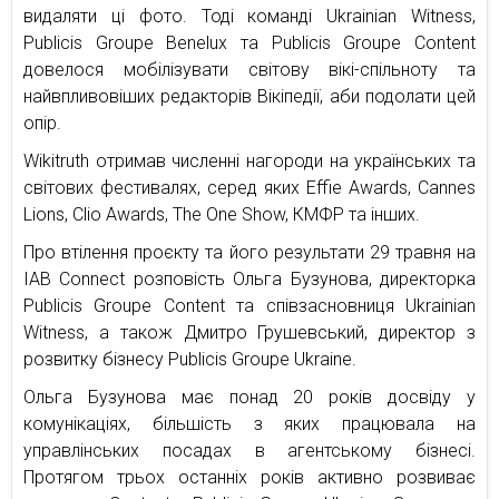
видаляти ці фото. Тоді команді Ukrainian Witness,
Publicis Groupe Benelux та Publicis Groupe Content
довелося мобілізувати світову вікі-спільноту та
найвпливовіших редакторів Вікіпедії, аби подолати цей
опір.
Wikitruth отримав численні нагороди на українських та
світових фестивалях, серед яких Effie Awards, Cannes
Lions, Clio Awards, The One Show, КМФР та інших.
Про втілення проєкту та його результати 29 травня на
IAB Connect розповість Ольга Бузунова, директорка
Publicis Groupe Content та співзасновниця Ukrainian
Witness, а також Дмитро Грушевський, директор з
розвитку бізнесу Publicis Groupe Ukraine.
Ольга Бузунова має понад 20 років досвіду у
комунікаціях, більшість з яких працювала на
управлінських посадах в агентському бізнесі.
Протягом трьох останніх років активно розвиває