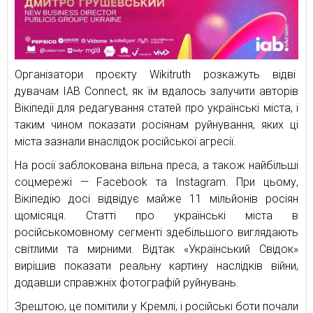
Організатори проєкту Wikitruth розкажуть відві
дувачам IAB Connect, як їм вдалось залучити авторів
Вікіпедії для редагування статей про українські міста, і
таким чином показати росіянам руйнування, яких ці
міста зазнали внаслідок російської агресії.
На росії заблокована вільна преса, а також найбільші
соцмережі — Facebook та Instagram. При цьому,
Вікіпедію досі відвідує майже 11 мільйонів росіян
щомісяця. Статті про українські міста в
російськомовному сегменті здебільшого виглядають
світлими та мирними. Відтак «Український Свідок»
вирішив показати реальну картину наслідків війни,
додавши справжніх фотографій руйнувань.
Зрештою, це помітили у Кремлі, і російські боти почали