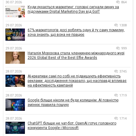
30.07.2026
864
Куди рухається маркетинг: головні сигнали ринку за
підсумками Digital Marketing Day від GoIT
29.07.2026
1308
67% маркетологів досі роблять одну й ту саму помилку,
хоча знають, що вона не працює
29.07.2026
999
Наталія Морозова стала членкинею міжнародного журі
2026 Global Best of the Best Effie Awards
28.07.2026
3745
AI-креативи самі по собі не підвищують ефективність
реклами: дослідження показало, що насправді впливає
на ефективність кампаній
28.07.2026
1719
Google більше ніколи не буде колишнім: AI повністю
змінює правила пошуку
28.07.2026
1714
ChatGPT більше не чат-бот: OpenAI готує головного
конкурента Google і Microsoft