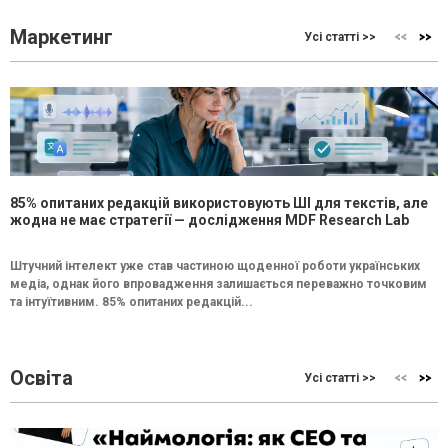
Маркетинг
Усі статті >>
85% опитаних редакцій використовують ШІ для текстів, але
жодна не має стратегії — дослідження MDF Research Lab
Штучний інтелект уже став частиною щоденної роботи українських
медіа, однак його впровадження залишається переважно точковим
та інтуїтивним. 85% опитаних редакцій...
Освіта
Усі статті >>