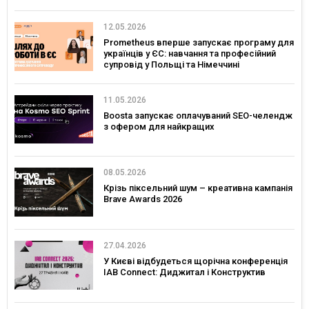
12.05.2026
Prometheus вперше запускає програму для
українців у ЄС: навчання та професійний
супровід у Польщі та Німеччині
11.05.2026
Boosta запускає оплачуваний SEO-челендж
з офером для найкращих
08.05.2026
Крізь піксельний шум – креативна кампанія
Brave Awards 2026
27.04.2026
У Києві відбудеться щорічна конференція
IAB Connect: Диджитал і Конструктив