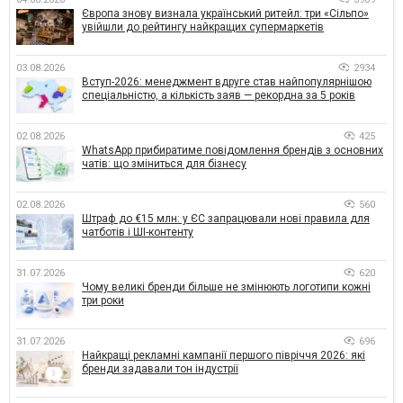
Європа знову визнала український ритейл: три «Сільпо»
увійшли до рейтингу найкращих супермаркетів
03.08.2026
2934
Вступ-2026: менеджмент вдруге став найпопулярнішою
спеціальністю, а кількість заяв — рекордна за 5 років
02.08.2026
425
WhatsApp прибиратиме повідомлення брендів з основних
чатів: що зміниться для бізнесу
02.08.2026
560
Штраф до €15 млн: у ЄС запрацювали нові правила для
чатботів і ШІ-контенту
31.07.2026
620
Чому великі бренди більше не змінюють логотипи кожні
три роки
31.07.2026
696
Найкращі рекламні кампанії першого півріччя 2026: які
бренди задавали тон індустрії