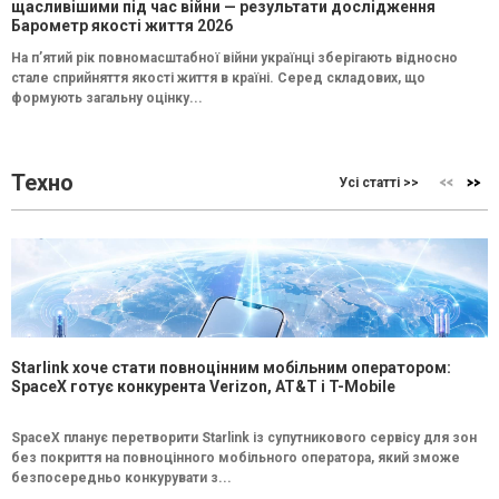
щасливішими під час війни — результати дослідження
Барометр якості життя 2026
На п’ятий рік повномасштабної війни українці зберігають відносно
стале сприйняття якості життя в країні. Серед складових, що
формують загальну оцінку...
Техно
Усі статті >>
Starlink хоче стати повноцінним мобільним оператором:
SpaceX готує конкурента Verizon, AT&T і T-Mobile
SpaceX планує перетворити Starlink із супутникового сервісу для зон
без покриття на повноцінного мобільного оператора, який зможе
безпосередньо конкурувати з...