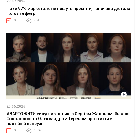
23.07.2026
Поки 97% маркетологів пишуть промпти, Галичина дістала
голку та фетр
0
704
25.06.2026
#ВАРТОЖИТИ випустив ролик із Сергієм Жаданом, Яніною
Соколовою та Олександром Тереном про життя в
постійній напрузі
0
3066