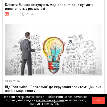
Клієнти більше не купують медіаплан — вони купують
впевненість у результаті
0
24496
01.02.2026
Від “оптимізації реклами” до керування попитом: ціннісна
логіка маркетингу
0
4596
Цей сайт використовує cookie. Щоб закрити це повідомлення
і підтвердити згоду на
використання cookie
на цьому сайті,
ОК
натисніть кнопку "Ок".