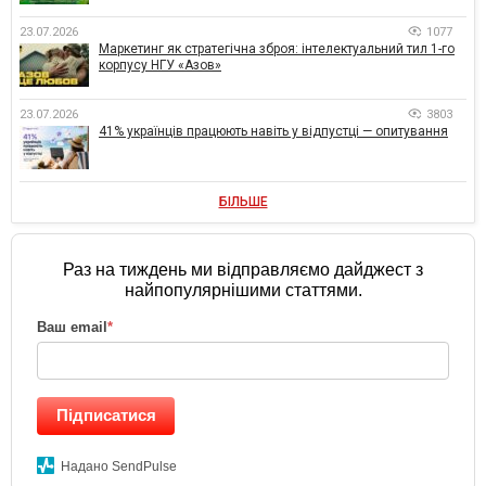
23.07.2026
1077
Маркетинг як стратегічна зброя: інтелектуальний тил 1-го
корпусу НГУ «Азов»
23.07.2026
3803
41% українців працюють навіть у відпустці — опитування
БІЛЬШЕ
Раз на тиждень ми відправляємо дайджест з
найпопулярнішими статтями.
Ваш email
*
Підписатися
Надано SendPulse