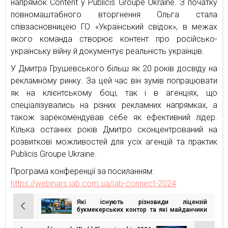
напрямок Content y Publicis Groupe Ukraine. З початку
повномаштабного вторгнення Ольга стала
співзасновницею ГО «Український свідок», в межах
якого команда створює контент про російсько-
українську війну й документує реальність українців.
У Дмитра Грушевського більш як 20 років досвіду на
рекламному ринку. За цей час він зумів попрацювати
як на клієнтському боці, так і в агенціях, що
спеціалізувались на різних рекламних напрямках, а
також зарекомендував себе як ефективний лідер.
Кілька останніх років Дмитро сконцентрований на
розвиткові можливостей для усіх агенцій та практик
Publicis Groupe Ukraine.
Програма конференції за посиланням:
https://webinars.iab.com.ua/iab-connect-2024
Які існують різновиди ліцензій
Навігація
букмекерських контор та які майданчики
дозволені в Україні
записів