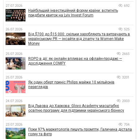
27.07.2026
692
Найбільший інвестиційний форум країни: встигніть
придбати квиток на Lviv Invest Forum
26.07.2026
525
Від $700 до $15 000: скільки заробляють та витрачають в
українському PR — інсайти від znamy та Women Make
Money
25.07.2026
2665
ROPO в дії: як онлайн впливає на офлайн-продажі —
дослідження COMFY
25.07.2026
3201
Як один оберт приніс Philips майже 10 мільйонів
переглядів
24.07.2026
2003
Від Львова до Харкова: Glovo Academy масштабує
освітню програму для підтримки українського бізнесу
23.07.2026
704
Поки 97% маркетологів пишуть промпти, Галичина дістала
голку та фетр