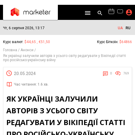
Чт, 6 серпня 2026, 13:17
UA
RU
Курс валют:
$44,65 , €51,50
Курс Біткоїн:
$64866
Головна
Анонси
Як українці залучили авторів з усього світу редагувати у Вікіпедії статті
про російсько-українську війну
20.05.2024
0
769
Час читання: 1.6 хв.
ЯК УКРАЇНЦІ ЗАЛУЧИЛИ
АВТОРІВ З УСЬОГО СВІТУ
РЕДАГУВАТИ У ВІКІПЕДІЇ СТАТТІ
ПРО РОСІЙСЬКО-УКРАЇНСЬКУ