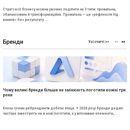
Стратсесії бізнесу можна умовно поділити на 3 типи: провальна,
збалансована й трансформаційна. Провальна — це «рефлексія під
канапе» без результату....
Бренди
Усі статті >>
Чому великі бренди більше не змінюють логотипи кожні три
роки
Епоха гучних ребрендингів добігає кінця. У 2026 році бренди дедалі
частіше інвестують не в нові логотипи, а у впізнавані елементи,...