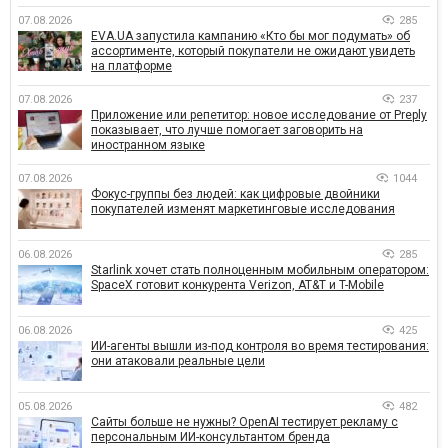
07.08.2026
285
EVA.UA запустила кампанию «Кто бы мог подумать» об
ассортименте, который покупатели не ожидают увидеть
на платформе
07.08.2026
237
Приложение или репетитор: новое исследование от Preply
показывает, что лучше помогает заговорить на
иностранном языке
07.08.2026
1044
Фокус-группы без людей: как цифровые двойники
покупателей изменят маркетинговые исследования
06.08.2026
285
Starlink хочет стать полноценным мобильным оператором:
SpaceX готовит конкурента Verizon, AT&T и T-Mobile
06.08.2026
425
ИИ-агенты вышли из-под контроля во время тестирования:
они атаковали реальные цели
05.08.2026
482
Сайты больше не нужны? OpenAI тестирует рекламу с
персональным ИИ-консультантом бренда