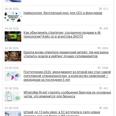
04.08.2026
612
Наймология: бесплатный курс для CEO и фаундеров
04.08.2026
439
Как объединить стратегию, созданную людьми и AI-
технологии? Кейс izi и агентства SHOTS
04.08.2026
4269
Европа вновь отметила украинский ритейл: три магазина
«Сильпо» вошли в рейтинг лучших супермаркетов
03.08.2026
3308
Поступление-2026: менеджмент во второй раз стал самой
популярной специальностью, а количество заявлений —
рекордным за последние 5 лет
02.08.2026
461
WhatsApp будет удалять сообщения брендов из основных
чатов: что изменится для бизнеса
02.08.2026
606
Штраф до 15 млн евро: в ЕС вступили в силу новые
правила для чат-ботов и ИИ-контента