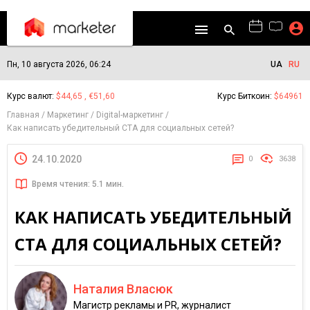
Пн, 10 августа 2026, 06:24
UA
RU
Курс валют:
$44,65 , €51,60
Курс Биткоин:
$64961
Главная
Маркетинг
Digital-маркетинг
Как написать убедительный CTA для социальных сетей?
24.10.2020
0
3638
Время чтения: 5.1 мин.
КАК НАПИСАТЬ УБЕДИТЕЛЬНЫЙ
CTA ДЛЯ СОЦИАЛЬНЫХ СЕТЕЙ?
Наталия Власюк
Магистр рекламы и PR, журналист