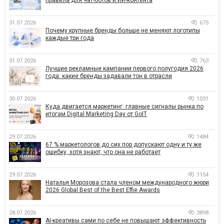
31.07.2026
675
Почему крупные бренды больше не меняют логотипы
каждые три года
31.07.2026
763
Лучшие рекламные кампании первого полугодия 2026
года: какие бренды задавали тон в отрасли
30.07.2026
1031
Куда двигается маркетинг: главные сигналы рынка по
итогам Digital Marketing Day от GoIT
29.07.2026
1484
67 % маркетологов до сих пор допускают одну и ту же
ошибку, хотя знают, что она не работает
29.07.2026
1154
Наталья Морозова стала членом международного жюри
2026 Global Best of the Best Effie Awards
28.07.2026
3898
AI-креативы сами по себе не повышают эффективность