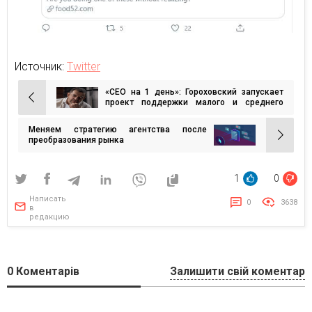
Источник:
Twitter
«CEO на 1 день»: Гороховский запускает
Навигация
проект поддержки малого и среднего
бизнеса
по
Меняем стратегию агентства после
записям
преобразования рынка
1
0
Написать
0
3638
в
редакцию
0
Коментарів
Залишити свій коментар