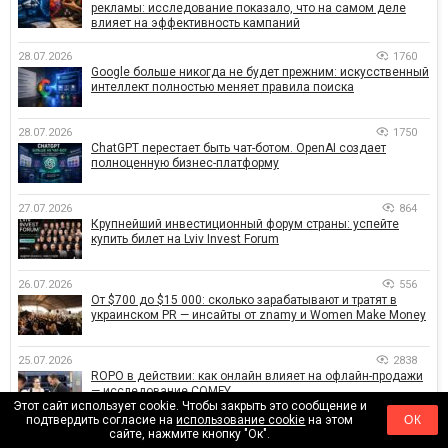
рекламы: исследование показало, что на самом деле
влияет на эффективность кампаний
28.07.2026
1760
Google больше никогда не будет прежним: искусственный
интеллект полностью меняет правила поиска
28.07.2026
1750
ChatGPT перестает быть чат-ботом. OpenAI создает
полноценную бизнес-платформу
27.07.2026
864
Крупнейший инвестиционный форум страны: успейте
купить билет на Lviv Invest Forum
26.07.2026
556
От $700 до $15 000: сколько зарабатывают и тратят в
украинском PR — инсайты от znamy и Women Make Money
25.07.2026
2838
ROPO в действии: как онлайн влияет на офлайн-продажи
— исследование COMFY
Этот сайт использует cookie. Чтобы закрыть это сообщение и
подтвердить согласие на
использование cookie
на этом
ОК
сайте, нажмите кнопку "Ок".
БОЛЬШЕ