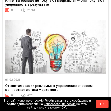
Клиенты больше не покупают медиаплан — они покупают
уверенность в результате
0
24713
01.02.2026
От «оптимизации рекламы» к управлению спросом:
ценностная логика маркетинга
0
4629
Этот сайт использует cookie. Чтобы закрыть это сообщение и
подтвердить согласие на
использование cookie
на этом
ОК
сайте, нажмите кнопку "Ок".