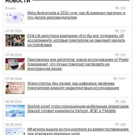
НОВОСТИ
Вчера
325
Meta Andromeda в 2026 году: как AI изменил таргетинг и
что делать рекламодателям
07.08.2026
257
EVA.UA запустила кампанию «Кто бы мог подумать» об
ассортименте, который покупатели не ожидают увидеть
на платформе
07.08.2026
219
Приложение или репетитор: новое исследование от Preply
показывает, что лучше помогает заговорить на
иностранном языке
07.08.2026
1011
Фокус-группы без людей: как цифровые двойники
покупателей изменят маркетинговые исследования
06.08.2026
266
Starlink хочет стать полноценным мобильным оператором:
SpaceX готовит конкурента Verizon, AT&T и T-Mobile
06.08.2026
389
ИИ-агенты вышли из-под контроля во время тестирования:
они атаковали реальные цели