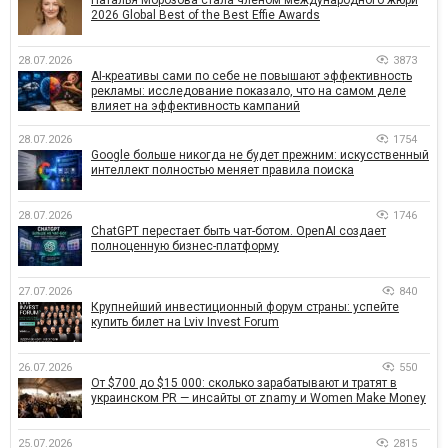
2026 Global Best of the Best Effie Awards
28.07.2026
3873
AI-креативы сами по себе не повышают эффективность
рекламы: исследование показало, что на самом деле
влияет на эффективность кампаний
28.07.2026
1754
Google больше никогда не будет прежним: искусственный
интеллект полностью меняет правила поиска
28.07.2026
1746
ChatGPT перестает быть чат-ботом. OpenAI создает
полноценную бизнес-платформу
27.07.2026
840
Крупнейший инвестиционный форум страны: успейте
купить билет на Lviv Invest Forum
26.07.2026
550
От $700 до $15 000: сколько зарабатывают и тратят в
украинском PR — инсайты от znamy и Women Make Money
25.07.2026
2815