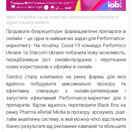
https://marketer.ua/ua/event/iab-connect-is-a-conference-of-
digital-industry-leaders/
Продавати безрецептурні фармацевтичні препарати в
онлайні – це одна із найважчих задач для Performance-
маркетингу. На початку Covid-19 команда Performics
Ukraine та Starcom Ukraine побачила нову можливість,
передбачивши ріст онлайн-продажів і перетікання
нових користувачів з офлайну в онлайн.
Sandoz стала компанією на ринку фарма, для якої
вдалось побудувати максимально прозору та
ефективну співпрацю з онлайн-ритейлерами і
запустити ефективний Performance-маркетинг для її
препаратів. Відтак вдалось перетворити Black Box на
ринку Pharma eRetail Media в прозору, зрозумілу, ріал-
тайм аналітичну систему, в якій можна чітко відстежити
бізнес-результати від рекламних кампаній та збільшити