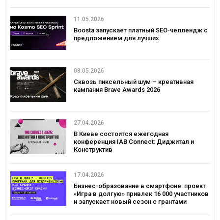
Польше и Германии
11.05.2026
Boosta запускает платный SEO-челлендж с
предложением для лучших
08.05.2026
Сквозь пиксельный шум – креативная
кампания Brave Awards 2026
27.04.2026
В Киеве состоится ежегодная
конференция IAB Connect: Диджитал и
Конструктив
17.04.2026
Бизнес-образование в смартфоне: проект
«Игра в долгую» привлек 16 000 участников
и запускает новый сезон с грантами