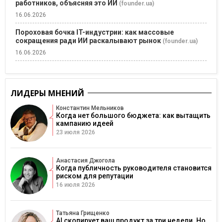
работников, объясняя это ИИ
(founder.ua)
16.06.2026
Пороховая бочка IT-индустрии: как массовые
сокращения ради ИИ раскалывают рынок
(founder.ua)
16.06.2026
ЛИДЕРЫ МНЕНИЙ
Константин Мельников
Когда нет большого бюджета: как вытащить
кампанию идеей
23 июля 2026
Анастасия Джогола
Когда публичность руководителя становится
риском для репутации
16 июля 2026
Татьяна Грищенко
AI скопирует ваш продукт за три недели. Но