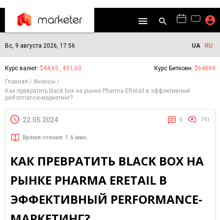
Вс, 9 августа 2026, 17:56
UA
RU
Курс валют:
$44,65 , €51,60
Курс Биткоин:
$64894
Главная
Анонсы
Как превратить black box на рынке Pharma ERetail в эффективный
performance-маркетинг?
22.05.2024
0
741
Время чтения: 1.6 мин.
КАК ПРЕВРАТИТЬ BLACK BOX НА
РЫНКЕ PHARMA ERETAIL В
ЭФФЕКТИВНЫЙ PERFORMANCE-
МАРКЕТИНГ?