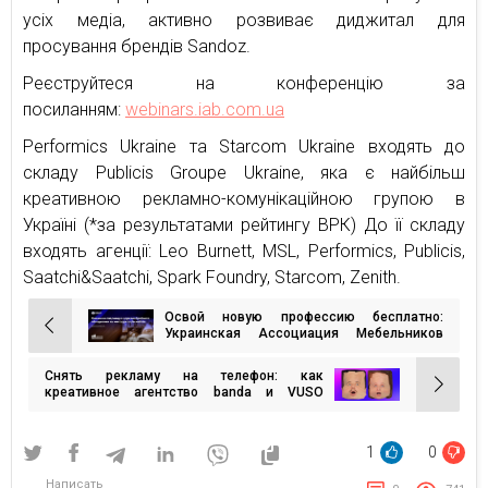
усіх медіа, активно розвиває диджитал для
просування брендів Sandoz.
Реєструйтеся на конференцію за
посиланням:
webinars.iab.com.ua
Performics Ukraine та Starcom Ukraine входять до
складу Publicis Groupe Ukraine, яка є найбільш
креативною рекламно-комунікаційною групою в
Україні (*за результатами рейтингу ВРК) До її складу
входять агенції: Leo Burnett, MSL, Performics, Publicis,
Saatchi&Saatchi, Spark Foundry, Starcom, Zenith.
Освой новую профессию бесплатно:
Навигация
Украинская Ассоциация Мебельников
запускает образовательный проект
по
«Школа мебельщика»!
Снять рекламу на телефон: как
записям
креативное агентство banda и VUSO
реализовали кампанию за месяц от брифа
до эфира
1
0
Написать