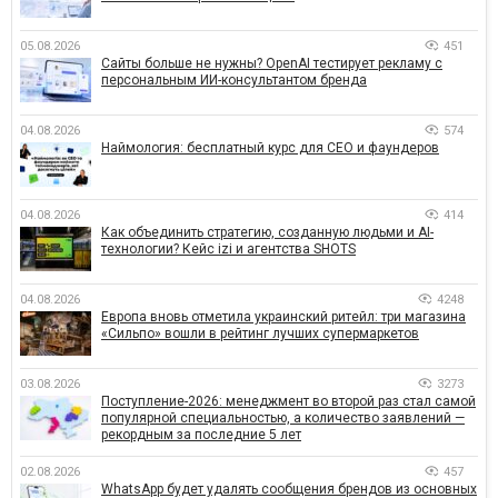
05.08.2026
451
Сайты больше не нужны? OpenAI тестирует рекламу с
персональным ИИ-консультантом бренда
04.08.2026
574
Наймология: бесплатный курс для CEO и фаундеров
04.08.2026
414
Как объединить стратегию, созданную людьми и AI-
технологии? Кейс izi и агентства SHOTS
04.08.2026
4248
Европа вновь отметила украинский ритейл: три магазина
«Сильпо» вошли в рейтинг лучших супермаркетов
03.08.2026
3273
Поступление-2026: менеджмент во второй раз стал самой
популярной специальностью, а количество заявлений —
рекордным за последние 5 лет
02.08.2026
457
WhatsApp будет удалять сообщения брендов из основных