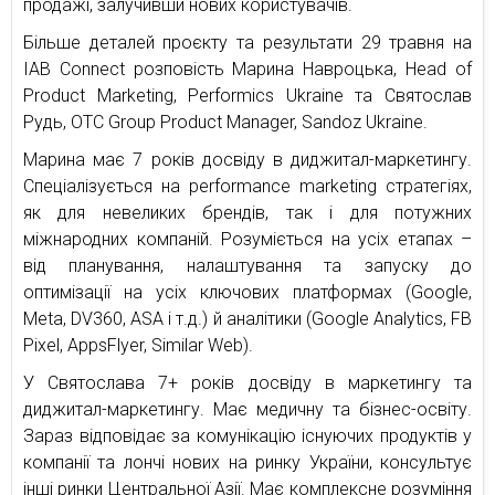
продажі, залучивши нових користувачів.
Більше деталей проєкту та результати 29 травня на
IAB Connect розповість Марина Навроцька, Head of
Product Marketing, Performics Ukraine та Святослав
Рудь, OTC Group Product Manager, Sandoz Ukraine.
Марина має 7 років досвіду в диджитал-маркетингу.
Спеціалізується на performance marketing стратегіях,
як для невеликих брендів, так і для потужних
міжнародних компаній. Розуміється на усіх етапах –
від планування, налаштування та запуску до
оптимізації на усіх ключових платформах (Google,
Meta, DV360, ASA і т.д.) й аналітики (Google Analytics, FB
Pixel, AppsFlyer, Similar Web).
У Святослава 7+ років досвіду в маркетингу та
диджитал-маркетингу. Має медичну та бізнес-освіту.
Зараз відповідає за комунікацію існуючих продуктів у
компанії та лончі нових на ринку України, консультує
інші ринки Центральної Азії. Має комплексне розуміння