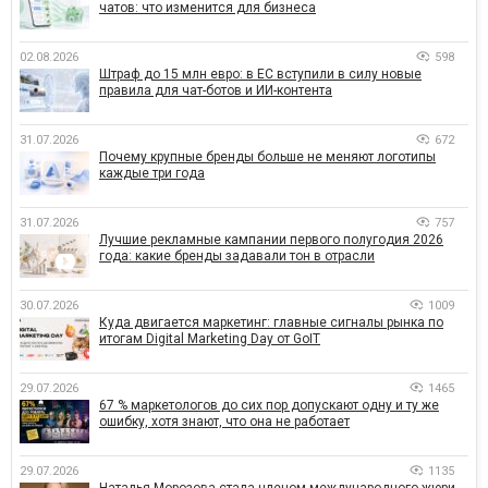
чатов: что изменится для бизнеса
02.08.2026
598
Штраф до 15 млн евро: в ЕС вступили в силу новые
правила для чат-ботов и ИИ-контента
31.07.2026
672
Почему крупные бренды больше не меняют логотипы
каждые три года
31.07.2026
757
Лучшие рекламные кампании первого полугодия 2026
года: какие бренды задавали тон в отрасли
30.07.2026
1009
Куда двигается маркетинг: главные сигналы рынка по
итогам Digital Marketing Day от GoIT
29.07.2026
1465
67 % маркетологов до сих пор допускают одну и ту же
ошибку, хотя знают, что она не работает
29.07.2026
1135
Наталья Морозова стала членом международного жюри