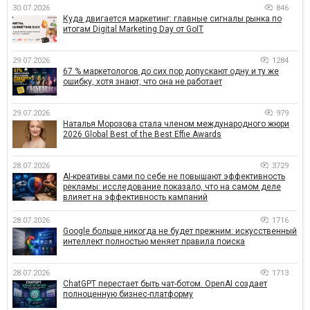
30.07.2026
846
Куда двигается маркетинг: главные сигналы рынка по
итогам Digital Marketing Day от GoIT
29.07.2026
1284
67 % маркетологов до сих пор допускают одну и ту же
ошибку, хотя знают, что она не работает
29.07.2026
979
Наталья Морозова стала членом международного жюри
2026 Global Best of the Best Effie Awards
28.07.2026
3729
AI-креативы сами по себе не повышают эффективность
рекламы: исследование показало, что на самом деле
влияет на эффективность кампаний
28.07.2026
1716
Google больше никогда не будет прежним: искусственный
интеллект полностью меняет правила поиска
28.07.2026
1713
ChatGPT перестает быть чат-ботом. OpenAI создает
полноценную бизнес-платформу