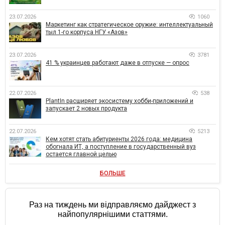
23.07.2026
1060
Маркетинг как стратегическое оружие: интеллектуальный
тыл 1-го корпуса НГУ «Азов»
23.07.2026
3781
41 % украинцев работают даже в отпуске — опрос
22.07.2026
538
PlantIn расширяет экосистему хобби-приложений и
запускает 2 новых продукта
22.07.2026
5213
Кем хотят стать абитуриенты 2026 года: медицина
обогнала ИТ, а поступление в государственный вуз
остается главной целью
БОЛЬШЕ
Раз на тиждень ми відправляємо дайджест з
найпопулярнішими статтями.