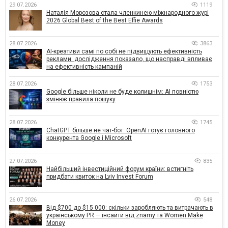
29.07.2026
1119
Наталія Морозова стала членкинею міжнародного журі
2026 Global Best of the Best Effie Awards
28.07.2026
3863
AI-креативи самі по собі не підвищують ефективність
реклами: дослідження показало, що насправді впливає
на ефективність кампаній
28.07.2026
1753
Google більше ніколи не буде колишнім: AI повністю
змінює правила пошуку
28.07.2026
1745
ChatGPT більше не чат-бот: OpenAI готує головного
конкурента Google і Microsoft
27.07.2026
835
Найбільший інвестиційний форум країни: встигніть
придбати квиток на Lviv Invest Forum
26.07.2026
548
Від $700 до $15 000: скільки заробляють та витрачають в
українському PR — інсайти від znamy та Women Make
Money