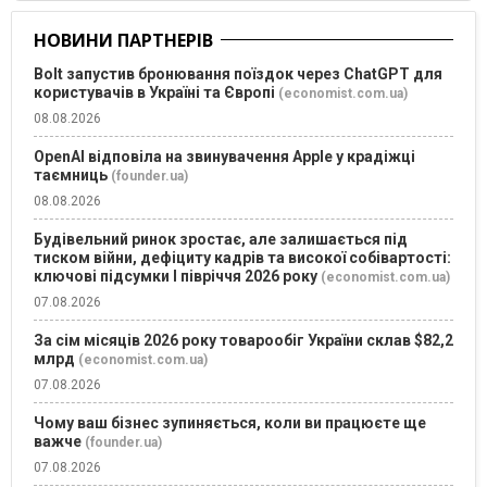
НОВИНИ ПАРТНЕРІВ
Bolt запустив бронювання поїздок через ChatGPT для
користувачів в Україні та Європі
(economist.com.ua)
08.08.2026
OpenAI відповіла на звинувачення Apple у крадіжці
таємниць
(founder.ua)
08.08.2026
Будівельний ринок зростає, але залишається під
тиском війни, дефіциту кадрів та високої собівартості:
ключові підсумки І півріччя 2026 року
(economist.com.ua)
07.08.2026
За сім місяців 2026 року товарообіг України склав $82,2
млрд
(economist.com.ua)
07.08.2026
Чому ваш бізнес зупиняється, коли ви працюєте ще
важче
(founder.ua)
07.08.2026