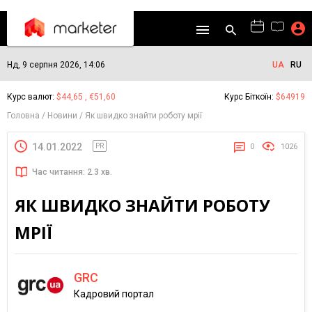
Нд, 9 серпня 2026, 14:06
UA
RU
Курс валют:
$44,65 , €51,60
Курс Біткоїн:
$64919
Головна
Новини
Як швидко знайти роботу мрії
14.01.2022
PR
0
1026
Час читання: 2.3 хв.
ЯК ШВИДКО ЗНАЙТИ РОБОТУ
МРІЇ
GRC
Кадровий портал