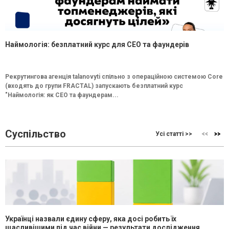
Наймологія: безплатний курс для CEO та фаундерів
Рекрутингова агенція talanovyti спільно з операційною системою Core
(входять до групи FRACTAL) запускають безплатний курс
"Наймологія: як СEO та фаундерам...
Суспільство
Усі статті >>
Українці назвали єдину сферу, яка досі робить їх
щасливішими під час війни — результати дослідження