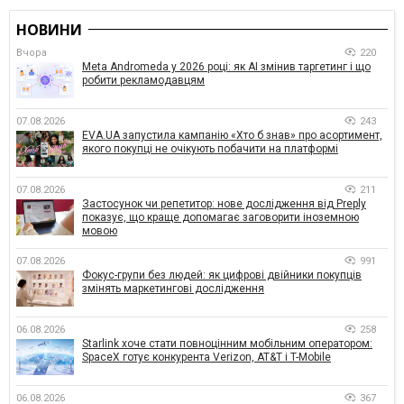
НОВИНИ
Вчора
220
Meta Andromeda у 2026 році: як AI змінив таргетинг і що
робити рекламодавцям
07.08.2026
243
EVA.UA запустила кампанію «Хто б знав» про асортимент,
якого покупці не очікують побачити на платформі
07.08.2026
211
Застосунок чи репетитор: нове дослідження від Preply
показує, що краще допомагає заговорити іноземною
мовою
07.08.2026
991
Фокус-групи без людей: як цифрові двійники покупців
змінять маркетингові дослідження
06.08.2026
258
Starlink хоче стати повноцінним мобільним оператором:
SpaceX готує конкурента Verizon, AT&T і T-Mobile
06.08.2026
367