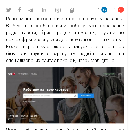
4
1
Рано чи пізно кожен стикається із пошуком вакансій.
Є безліч способів знайти роботу мрії: сарафанне
радіо, газети, біржі працевлаштування, шукати по
сайтах фірм, звернутися до рекрутингового агентства.
Кожен варіант має плюси та мінуси, але в наш час
більшість шукачів вирішують подібні питання на
спеціалізованих сайтах вакансій, наприклад, grc.ua.
Чому цей варіант кращий за інших? На цьому