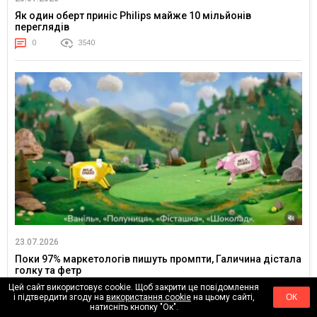
Як один оберт приніс Philips майже 10 мільйонів
переглядів
0
3540
23.07.2026
Поки 97% маркетологів пишуть промпти, Галичина дістала
голку та фетр
0
731
Цей сайт використовує cookie. Щоб закрити це повідомлення
і підтвердити згоду на
використання cookie
на цьому сайті,
ОК
натисніть кнопку "Ок".