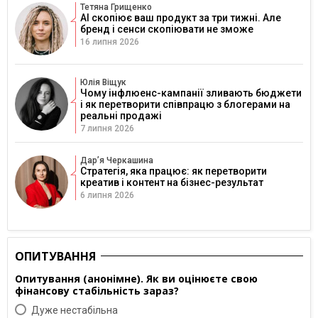
Тетяна Грищенко
AI скопіює ваш продукт за три тижні. Але
бренд і сенси скопіювати не зможе
16 липня 2026
Юлія Віщук
Чому інфлюенс-кампанії зливають бюджети
і як перетворити співпрацю з блогерами на
реальні продажі
7 липня 2026
Дарʼя Черкашина
Стратегія, яка працює: як перетворити
креатив і контент на бізнес-результат
6 липня 2026
ОПИТУВАННЯ
Опитування (анонімне). Як ви оцінюєте свою
фінансову стабільність зараз?
Дуже нестабільна