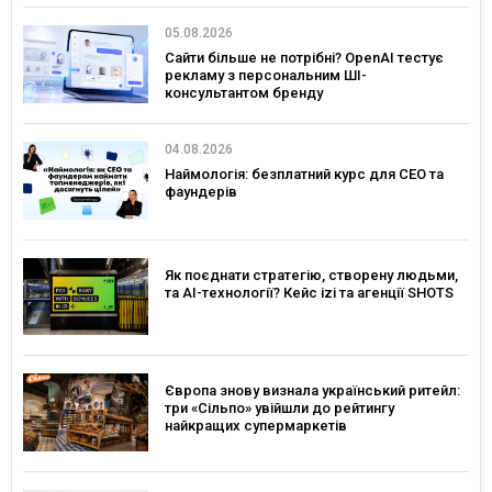
05.08.2026
Сайти більше не потрібні? OpenAI тестує
рекламу з персональним ШІ-
консультантом бренду
04.08.2026
Наймологія: безплатний курс для CEO та
фаундерів
Як поєднати стратегію, створену людьми,
та AI-технології? Кейс izi та агенції SHOTS
Європа знову визнала український ритейл:
три «Сільпо» увійшли до рейтингу
найкращих супермаркетів