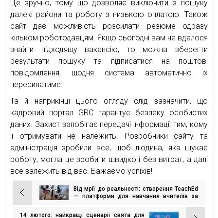
Це зручно, тому що дозволяє виключити з пошуку
далекі райони та роботу з низькою оплатою. Також
сайт дає можливість розсилати резюме одразу
кільком роботодавцям. Якщо сьогодні вам не вдалося
знайти підходящу вакансію, то можна зберегти
результати пошуку та підписатися на поштові
повідомлення, щодня система автоматично їх
пересилатиме.
Та й наприкінці цього огляду слід зазначити, що
кадровий портал GRC гарантує безпеку особистих
даних. Захист запобігає передачі інформації тим, кому
її отримувати не належить. Розробники сайту та
адміністрація зробили все, щоб людина, яка шукає
роботу, могла це зробити швидко і без витрат, а далі
все залежить від вас. Бажаємо успіхів!
Від мрії до реальності: створення TeachEd
Навігація
— платформи для навчання вчителів за
допомогою штучного інтелекту
записів
14 лютого: найкращі сценарії свята для