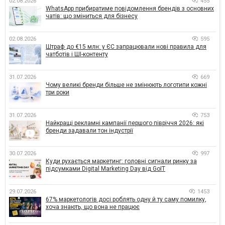
02.08.2026
455
WhatsApp прибиратиме повідомлення брендів з основних
чатів: що зміниться для бізнесу
02.08.2026
595
Штраф до €15 млн: у ЄС запрацювали нові правила для
чатботів і ШІ-контенту
31.07.2026
669
Чому великі бренди більше не змінюють логотипи кожні
три роки
31.07.2026
753
Найкращі рекламні кампанії першого півріччя 2026: які
бренди задавали тон індустрії
30.07.2026
997
Куди рухається маркетинг: головні сигнали ринку за
підсумками Digital Marketing Day від GoIT
29.07.2026
1453
67% маркетологів досі роблять одну й ту саму помилку,
хоча знають, що вона не працює