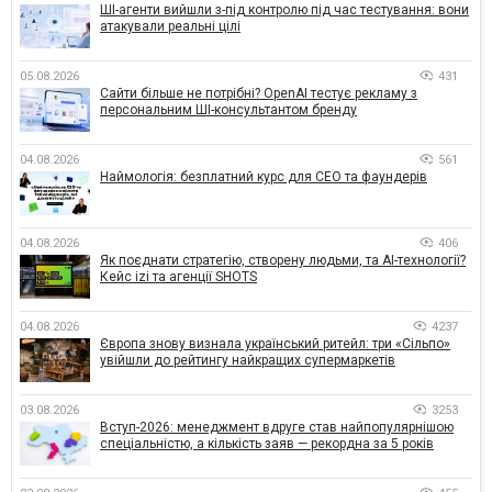
ШІ-агенти вийшли з-під контролю під час тестування: вони
атакували реальні цілі
05.08.2026
431
Сайти більше не потрібні? OpenAI тестує рекламу з
персональним ШІ-консультантом бренду
04.08.2026
561
Наймологія: безплатний курс для CEO та фаундерів
04.08.2026
406
Як поєднати стратегію, створену людьми, та AI-технології?
Кейс izi та агенції SHOTS
04.08.2026
4237
Європа знову визнала український ритейл: три «Сільпо»
увійшли до рейтингу найкращих супермаркетів
03.08.2026
3253
Вступ-2026: менеджмент вдруге став найпопулярнішою
спеціальністю, а кількість заяв — рекордна за 5 років