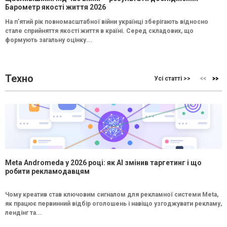
Барометр якості життя 2026
На п’ятий рік повномасштабної війни українці зберігають відносно
стале сприйняття якості життя в країні. Серед складових, що
формують загальну оцінку...
Техно
Усі статті >>
Meta Andromeda у 2026 році: як AI змінив таргетинг і що
робити рекламодавцям
Чому креатив став ключовим сигналом для рекламної системи Meta,
як працює первинний відбір оголошень і навіщо узгоджувати рекламу,
лендінг та...