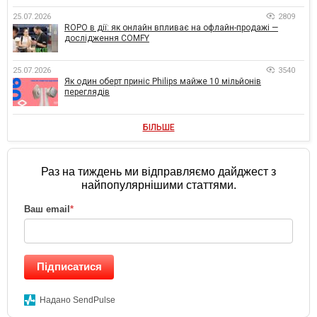
25.07.2026
2809
ROPO в дії: як онлайн впливає на офлайн-продажі —
дослідження COMFY
25.07.2026
3540
Як один оберт приніс Philips майже 10 мільйонів
переглядів
БІЛЬШЕ
Раз на тиждень ми відправляємо дайджест з
найпопулярнішими статтями.
Ваш email
*
Підписатися
Надано SendPulse