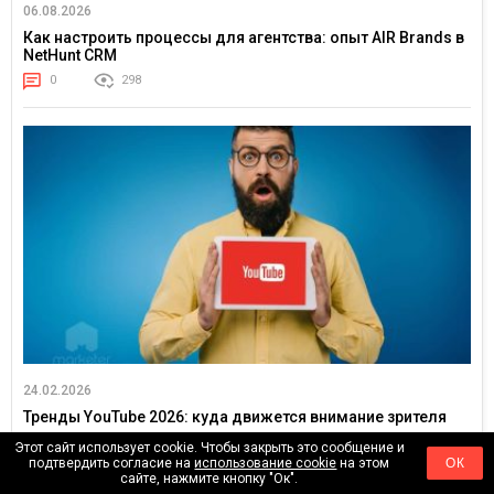
06.08.2026
Как настроить процессы для агентства: опыт AIR Brands в
NetHunt CRM
0
298
24.02.2026
Тренды YouTube 2026: куда движется внимание зрителя
0
18258
Этот сайт использует cookie. Чтобы закрыть это сообщение и
подтвердить согласие на
использование cookie
на этом
ОК
сайте, нажмите кнопку "Ок".