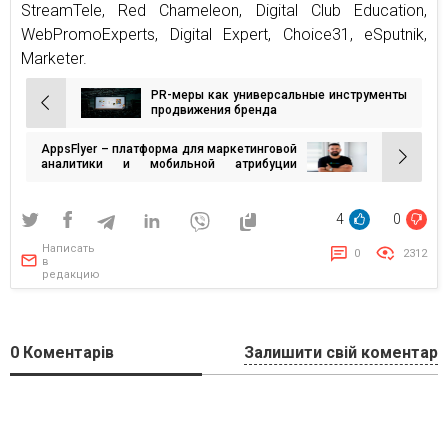
StreamTele, Red Chameleon, Digital Club Education,
WebPromoExperts, Digital Expert, Choice31, eSputnik,
Marketer.
PR-меры как универсальные инструменты
Навигация
продвижения бренда
по
AppsFlyer – платформа для маркетинговой
записям
аналитики и мобильной атрибуции
публикует Прогноз на 2022 год
4
0
Написать
0
2312
в
редакцию
0
Коментарів
Залишити свій коментар