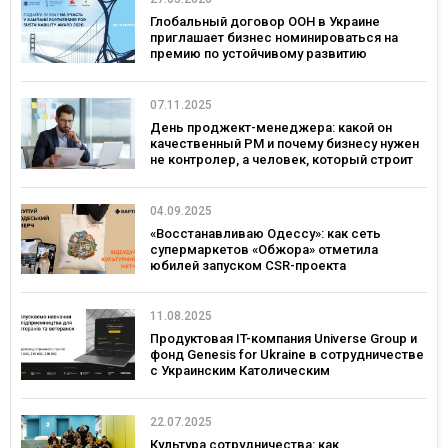
Глобальный договор ООН в Украине
приглашает бизнес номинироваться на
премию по устойчивому развитию
Partnership for Sustainability Award
07.11.2025
День проджект-менеджера: какой он
качественный PM и почему бизнесу нужен
не контролер, а человек, который строит
доверие
04.09.2025
«Восстанавливаю Одессу»: как сеть
супермаркетов «Обжора» отметила
юбилей запуском CSR-проекта
11.08.2025
Продуктовая IT-компания Universe Group и
фонд Genesis for Ukraine в сотрудничестве
с Украинским Католическим
Университетом запускают грантовую
программу и обучение
предпринимательству для ветеранов и
22.07.2025
ветеранок.
Культура сотрудничества: как