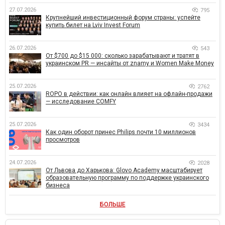
27.07.2026
795
Крупнейший инвестиционный форум страны: успейте
купить билет на Lviv Invest Forum
26.07.2026
543
От $700 до $15 000: сколько зарабатывают и тратят в
украинском PR — инсайты от znamy и Women Make Money
25.07.2026
2762
ROPO в действии: как онлайн влияет на офлайн-продажи
— исследование COMFY
25.07.2026
3434
Как один оборот принес Philips почти 10 миллионов
просмотров
24.07.2026
2028
От Львова до Харькова: Glovo Academy масштабирует
образовательную программу по поддержке украинского
бизнеса
БОЛЬШЕ