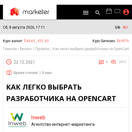
Сб, 8 августа 2026, 17:11
UA
RU
Курс валют:
$44,65 , €51,60
Курс Биткоин:
$64976
Главная
Бизнес
Проекты
Как легко выбрать разработчика на OpenCart
22.12.2021
0
2312
Время чтения: 1.8 мин.
КАК ЛЕГКО ВЫБРАТЬ
РАЗРАБОТЧИКА НА OPENCART
Inweb
Агентство интернет-маркетинга