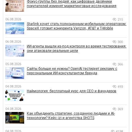
Фокус-группы без людей: как цифровые двойники
покупателей изменят маркетинговые исследования
06.08.2026
215
Starlink хочет стать полноценным мобильным оператором:
SpaceX готовит конкурента Verizon, AT&T и T-Mobile
06.08.2026
300
ИИ-агенты вышли из-под контроля во время тестирования:
они атаковали реальные цели
05.08.2026
366
Сайты больше не нужны? OpenAI тестирует рекламу с
персональным ИИ-консультантом бренда
04.08.2026
493
Наймология: бесплатный курс для CEO и фаундеров
04.08.2026
369
Как объединить стратегию, созданную людьми и AI-
технологии? Кейс izi и агентства SHOTS
04.08.2026
4198