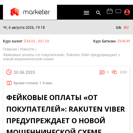
Чт, 6 августа 2026, 19:18
UA
RU
Курс валют:
$44,65 , €51,50
Курс Биткоин:
$64549
Главная
Новости
Фейковые оплаты «от покупателей»: Rakuten Viber предупреждает о
новой мошеннической схеме
30.06.2025
0
2233
Время чтения: 1.9 мин.
ФЕЙКОВЫЕ ОПЛАТЫ «ОТ
ПОКУПАТЕЛЕЙ»: RAKUTEN VIBER
ПРЕДУПРЕЖДАЕТ О НОВОЙ
МОШЕННИЧЕСКОЙ СХЕМЕ