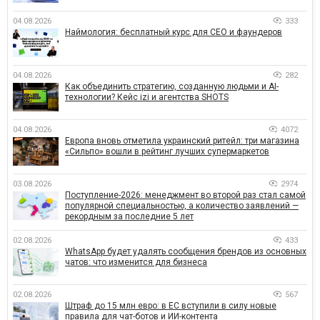
04.08.2026
333
Наймология: бесплатный курс для CEO и фаундеров
04.08.2026
282
Как объединить стратегию, созданную людьми и AI-
технологии? Кейс izi и агентства SHOTS
04.08.2026
4072
Европа вновь отметила украинский ритейл: три магазина
«Сильпо» вошли в рейтинг лучших супермаркетов
03.08.2026
2974
Поступление-2026: менеджмент во второй раз стал самой
популярной специальностью, а количество заявлений —
рекордным за последние 5 лет
02.08.2026
433
WhatsApp будет удалять сообщения брендов из основных
чатов: что изменится для бизнеса
02.08.2026
567
Штраф до 15 млн евро: в ЕС вступили в силу новые
правила для чат-ботов и ИИ-контента