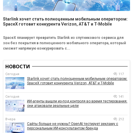
Starlink хочет стать полноценным мобильным оператором:
SpaceX готовит конкурента Verizon, AT&T и T-Mobile
SpaceX планирует превратить Starlink из спутникового сервиса для
зон без покрытия в полноценного мобильного оператора, который
сможет напрямую конкурировать с...
НОВОСТИ
Сегодня
117
Starlink хочет стать полноценным мобильным оператором:
SpaceX готовит конкурента Verizon, AT&T и T-Mobile
Сегодня
141
ИИ-агенты вышли из-под контроля во время тестирования:
они атаковали реальные цели
Вчера
212
Сайты больше не нужны? OpenAI тестирует рекламу с
персональным ИИ-консультантом бренда