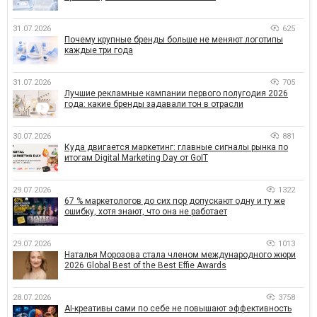
31.07.2026
625
Почему крупные бренды больше не меняют логотипы
каждые три года
31.07.2026
705
Лучшие рекламные кампании первого полугодия 2026
года: какие бренды задавали тон в отрасли
30.07.2026
881
Куда двигается маркетинг: главные сигналы рынка по
итогам Digital Marketing Day от GoIT
29.07.2026
1322
67 % маркетологов до сих пор допускают одну и ту же
ошибку, хотя знают, что она не работает
29.07.2026
1013
Наталья Морозова стала членом международного жюри
2026 Global Best of the Best Effie Awards
28.07.2026
3758
AI-креативы сами по себе не повышают эффективность