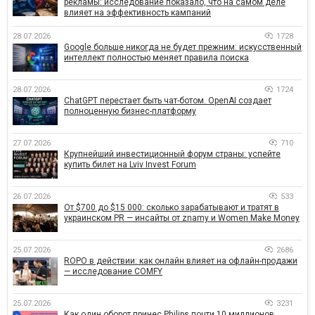
рекламы: исследование показало, что на самом деле
влияет на эффективность кампаний
28.07.2026
1728
Google больше никогда не будет прежним: искусственный
интеллект полностью меняет правила поиска
28.07.2026
1724
ChatGPT перестает быть чат-ботом. OpenAI создает
полноценную бизнес-платформу
27.07.2026
710
Крупнейший инвестиционный форум страны: успейте
купить билет на Lviv Invest Forum
26.07.2026
533
От $700 до $15 000: сколько зарабатывают и тратят в
украинском PR — инсайты от znamy и Women Make Money
25.07.2026
2686
ROPO в действии: как онлайн влияет на офлайн-продажи
— исследование COMFY
25.07.2026
3231
Как один оборот принес Philips почти 10 миллионов