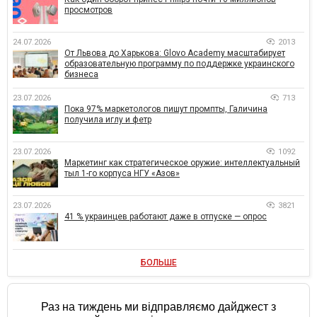
просмотров
24.07.2026
2013
От Львова до Харькова: Glovo Academy масштабирует
образовательную программу по поддержке украинского
бизнеса
23.07.2026
713
Пока 97% маркетологов пишут промпты, Галичина
получила иглу и фетр
23.07.2026
1092
Маркетинг как стратегическое оружие: интеллектуальный
тыл 1-го корпуса НГУ «Азов»
23.07.2026
3821
41 % украинцев работают даже в отпуске — опрос
БОЛЬШЕ
Раз на тиждень ми відправляємо дайджест з