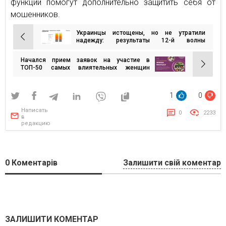
функции помогут дополнительно защитить себя от
мошенников.
Украинцы истощены, но не утратили
Навигация
надежду: результаты 12-й волны
исследования Gradus Research
по
Начался прием заявок на участие в
записям
ТОП-50 самых влиятельных женщин
Финтеха 2025
1
0
Написать
0
2233
в
редакцию
0
Коментарів
Залишити свій коментар
ЗАЛИШИТИ КОМЕНТАР