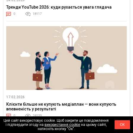
Тренди YouTube 2026: куди рухається увага глядача
0
18117
17.02.2026
Клієнти більше не купують медіаплан — вони купують
впевненість у результаті
0
24539
Цей сайт використовує cookie. Щоб закрити це повідомлення
і підтвердити згоду на
використання cookie
на цьому сайті,
ОК
натисніть кнопку "Ок".