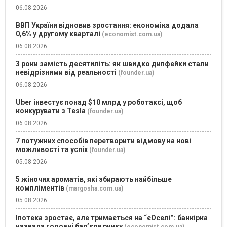
06.08.2026
ВВП України відновив зростання: економіка додала
0,6% у другому кварталі
(economist.com.ua)
06.08.2026
3 роки замість десятиліть: як швидко дипфейки стали
невідрізними від реальності
(founder.ua)
06.08.2026
Uber інвестує понад $10 млрд у роботаксі, щоб
конкурувати з Tesla
(founder.ua)
06.08.2026
7 потужних способів перетворити відмову на нові
можливості та успіх
(founder.ua)
05.08.2026
5 жіночих ароматів, які збирають найбільше
компліментів
(margosha.com.ua)
05.08.2026
Іпотека зростає, але тримається на “єОселі”: банкірка
назвала головні бар’єри ринку
(economist.com.ua)