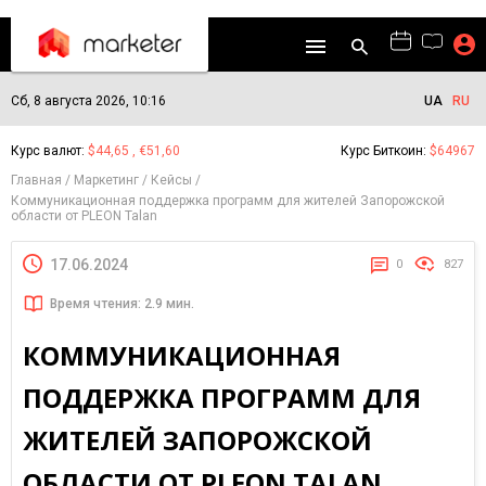
Сб, 8 августа 2026, 10:16
UA
RU
Курс валют:
$44,65 , €51,60
Курс Биткоин:
$64967
Главная
Маркетинг
Кейсы
Коммуникационная поддержка программ для жителей Запорожской
области от PLEON Talan
17.06.2024
0
827
Время чтения: 2.9 мин.
КОММУНИКАЦИОННАЯ
ПОДДЕРЖКА ПРОГРАММ ДЛЯ
ЖИТЕЛЕЙ ЗАПОРОЖСКОЙ
ОБЛАСТИ ОТ PLEON TALAN