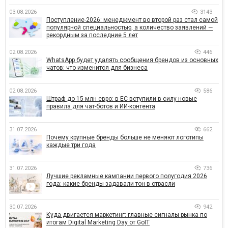
03.08.2026
3143
Поступление-2026: менеджмент во второй раз стал самой
популярной специальностью, а количество заявлений —
рекордным за последние 5 лет
02.08.2026
446
WhatsApp будет удалять сообщения брендов из основных
чатов: что изменится для бизнеса
02.08.2026
586
Штраф до 15 млн евро: в ЕС вступили в силу новые
правила для чат-ботов и ИИ-контента
31.07.2026
662
Почему крупные бренды больше не меняют логотипы
каждые три года
31.07.2026
736
Лучшие рекламные кампании первого полугодия 2026
года: какие бренды задавали тон в отрасли
30.07.2026
942
Куда двигается маркетинг: главные сигналы рынка по
итогам Digital Marketing Day от GoIT