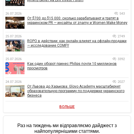
26.07.2026
543
От $700 до $15 000: сколько зарабатывают и тратят в
украинском PR — инсайты от znamy и Women Make Money
25.07.2026
2749
ROPO в действии: как онлайн влияет на офлайн-продажи
— исследование COMFY
25.07.2026
3392
Как один оборот принес Philips почти 10 миллионов
просмотров
24.07.2026
2027
От Львова до Харькова: Glovo Academy масштабирует
образовательную программу по поддержке украинского
бизнеса
БОЛЬШЕ
Раз на тиждень ми відправляємо дайджест з
найпопулярнішими статтями.