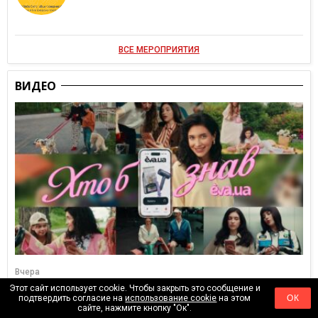
ВСЕ МЕРОПРИЯТИЯ
ВИДЕО
Вчера
Этот сайт использует cookie. Чтобы закрыть это сообщение и
EVA.UA запустила кампанию «Кто бы мог подумать» об
подтвердить согласие на
использование cookie
на этом
ОК
ассортименте, который покупатели не ожидают увидеть
сайте, нажмите кнопку "Ок".
на платформе