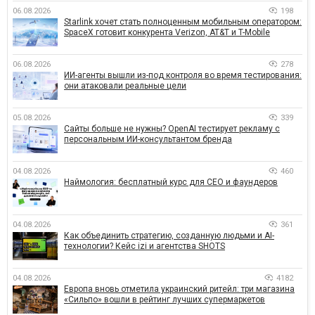
06.08.2026
198
Starlink хочет стать полноценным мобильным оператором:
SpaceX готовит конкурента Verizon, AT&T и T-Mobile
06.08.2026
278
ИИ-агенты вышли из-под контроля во время тестирования:
они атаковали реальные цели
05.08.2026
339
Сайты больше не нужны? OpenAI тестирует рекламу с
персональным ИИ-консультантом бренда
04.08.2026
460
Наймология: бесплатный курс для CEO и фаундеров
04.08.2026
361
Как объединить стратегию, созданную людьми и AI-
технологии? Кейс izi и агентства SHOTS
04.08.2026
4182
Европа вновь отметила украинский ритейл: три магазина
«Сильпо» вошли в рейтинг лучших супермаркетов