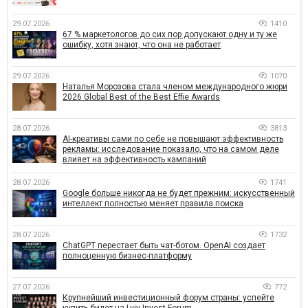
29.07.2026
1410
67 % маркетологов до сих пор допускают одну и ту же
ошибку, хотя знают, что она не работает
29.07.2026
1070
Наталья Морозова стала членом международного жюри
2026 Global Best of the Best Effie Awards
28.07.2026
3813
AI-креативы сами по себе не повышают эффективность
рекламы: исследование показало, что на самом деле
влияет на эффективность кампаний
28.07.2026
1741
Google больше никогда не будет прежним: искусственный
интеллект полностью меняет правила поиска
28.07.2026
1732
ChatGPT перестает быть чат-ботом. OpenAI создает
полноценную бизнес-платформу
27.07.2026
772
Крупнейший инвестиционный форум страны: успейте
купить билет на Lviv Invest Forum