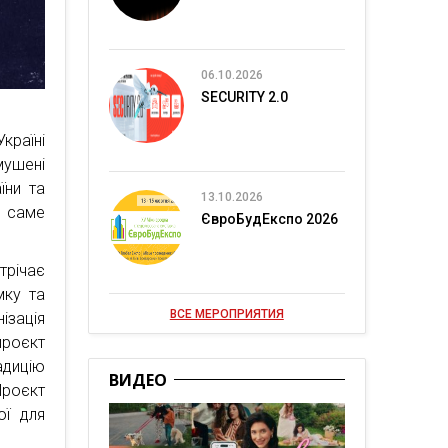
06.10.2026
SECURITY 2.0
раїні
мушені
їни та
13.10.2026
, саме
ЄвроБудЕкспо 2026
трічає
мку та
ВСЕ МЕРОПРИЯТИЯ
ізація
проєкт
адицію
ВИДЕО
Проєкт
ої для