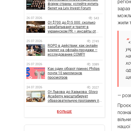
регіон
форум страны: успейте купить
зараз
билет на Lviv Invest Forum
можли
26.07.2026
543
жили т
От $700 до $15 000: сколько
зарабатывают и тратят в
украинском PR — инсайты от
znamy и Women Make Money
25.07.2026
«
2749
ROPO в действии: как онлайн
ук
влияет на офлайн-продажи —
исследование COMFY
на
хо
25.07.2026
3389
Как один оборот принес Philips
од
почти 10 миллионов
ще
просмотров
24.07.2026
2027
От Львова до Харькова: Glovo
— роз
Academy масштабирует
образовательную программу по
Проєк
поддержке украинского
бизнеса
БОЛЬШЕ
позна
вільн
нашої