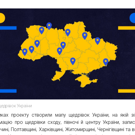
едрівок України
ках проекту створили мапу щедрівок України, на якій з
мацію про щедрівки сходу, півночі й центру України, запис
ині, Полтавщині, Харківщині, Житомирщині, Чернігівщині та в