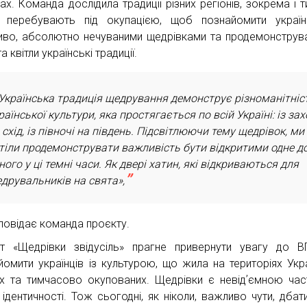
ах. Команда дослідила традиції різних регіонів, зокрема і т
 перебувають під окупацією, щоб познайомити україн
во, абсолютно нечуваними щедрівками та продемонструва
а квітли українські традиції.
Українська традиція щедрування демонструє різноманітніс
раїнської культури, яка простягається по всій Україні: із за
 схід, із півночі на південь. Підсвітлюючи тему щедрівок, ми
тіли продемонструвати важливість бути відкритими одне д
ного у ці темні часи. Як двері хатин, які відкриваються для
друвальників на свята»,
повідає команда проєкту.
т «Щедрівки звідусіль» прагне привернути увагу до 
йомити українців із культурою, що жила на територіях Укр
их та тимчасово окупованих. Щедрівки є невідʼємною ча
 ідентичності. Тож сьогодні, як ніколи, важливо чути, дбат