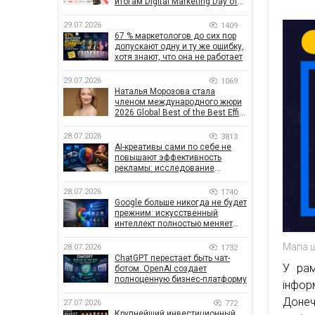
итогам Digital Marketing Day от
GoIT
29.07.2026
1409
67 % маркетологов до сих пор
допускают одну и ту же ошибку,
хотя знают, что она не работает
29.07.2026
1069
Наталья Морозова стала
членом международного жюри
2026 Global Best of the Best Effie
Awards
28.07.2026
3813
AI-креативы сами по себе не
повышают эффективность
рекламы: исследование
показало, что на самом деле
влияет на эффективность
28.07.2026
1740
кампаний
Google больше никогда не будет
прежним: искусственный
интеллект полностью меняет
правила поиска
Мапа щ
28.07.2026
1732
ChatGPT перестает быть чат-
У рам
ботом. OpenAI создает
полноценную бизнес-платформу
інфор
Донечч
27.07.2026
772
Крупнейший инвестиционный