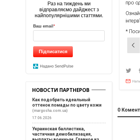
про о
Раз на тиждень ми
відправляємо дайджест з
Ознай
найпопулярнішими статтями.
інтер
Ваш email
*
* Пос
Нав
Підписатися
по
зап
Надано SendPulse
Нап
НОВОСТИ ПАРТНЕРОВ
Как подобрать идеальный
оттенок помады по цвету кожи
0
Комент
(margosha.com.ua)
17.06.2026
Украинская баллистика,
частичная демобилизация,
выплаты военным. Главное из