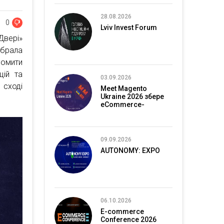
28.08.2026
0
Lviv Invest Forum
Двері»
ібрала
йомити
цій та
03.09.2026
 сході
Meet Magento
Ukraine 2026 збере
eCommerce-
спільноту в Києві
09.09.2026
AUTONOMY: EXPO
06.10.2026
E-commerce
Conference 2026