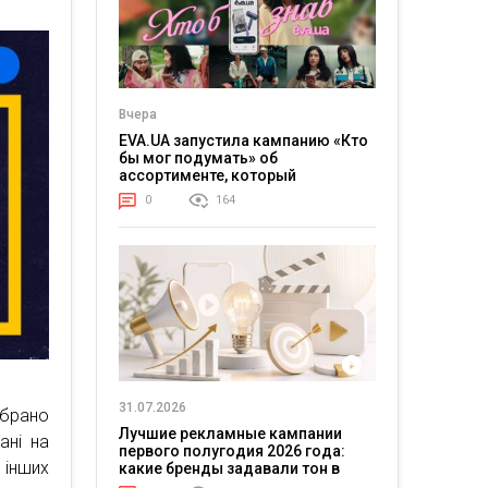
Вчера
EVA.UA запустила кампанию «Кто
бы мог подумать» об
ассортименте, который
покупатели не ожидают увидеть
0
164
на платформе
31.07.2026
ібрано
Лучшие рекламные кампании
ані на
первого полугодия 2026 года:
 інших
какие бренды задавали тон в
отрасли