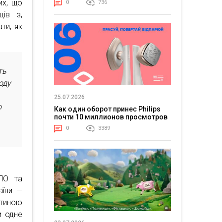
их, що
0
736
ців з,
ти, як
ть
ходу
25.07.2026
о
Как один оборот принес Philips
почти 10 миллионов просмотров
0
3389
ВПО та
аїни —
стиною
и одне