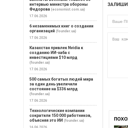
ЗАЛИШИ
интервью министра обороны
Федорова
(economist.com.ua)
17.06.2026
6 незаменимых книг о создании
организаций
(founder.ua)
17.06.2026
Казахстан привлек Nvidia к
созданию ИИ-хаба с
инвестициями $10 млрд
(founder.ua)
17.06.2026
500 самых богатых людей мира
за один день увеличили
состояние на $336 млрд
(founder.ua)
17.06.2026
Технологические компании
сократили 150 000 работников,
ПОХО
объясняя это ИИ
(founder.ua)
16.06.2026