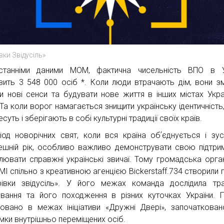
вки Звідусіль»
танніми даними МОМ, фактична чисельність ВПО в Ук
вить 3 548 000 осіб *. Коли люди втрачають дім, вони з
и нові сенси та будувати нове життя в інших містах Укра
. Та коли ворог намагається знищити українську ідентичність
суть і зберігають в собі культурні традиції своїх країв.
іод новорічних свят, коли вся країна обʼєднується і зус
ешній рік, особливо важливо демонструвати свою підтри
тлювати справжні українські звичаї. Тому громадська орган
МІ cпільно з креативною агенцією Bickerstaff.734 створили 
івки звідусіль». У його межах команда дослідила тр
вання та його походження в різних куточках України. 
зовано в межах ініціативи «Дружні Двері», започаткован
имки внутрішньо переміщених осіб.