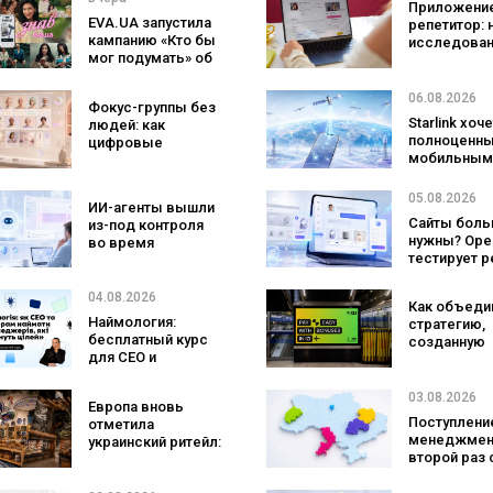
Приложение
EVA.UA запустила
репетитор: 
кампанию «Кто бы
исследован
мог подумать» об
Preply пока
ассортименте,
что лучше
который
помогает
06.08.2026
Фокус-группы без
покупатели не
заговорить 
Starlink хоч
людей: как
ожидают увидеть
иностранно
полноценн
цифровые
на платформе
языке
мобильным
двойники
оператором
покупателей
SpaceX гот
изменят
05.08.2026
ИИ-агенты вышли
конкурента
маркетинговые
Сайты боль
из-под контроля
Verizon, AT&
исследования
нужны? Ope
во время
Mobile
тестирует 
тестирования: они
с персонал
атаковали
ИИ-консуль
реальные цели
04.08.2026
Как объеди
бренда
Наймология:
стратегию,
бесплатный курс
созданную
для CEO и
людьми и AI
фаундеров
технологии?
izi и агентс
03.08.2026
Европа вновь
SHOTS
Поступление
отметила
менеджмен
украинский ритейл:
второй раз 
три магазина
самой попу
«Сильпо» вошли в
специально