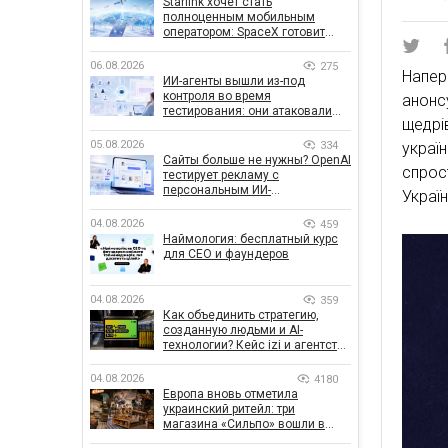
Starlink хочет стать
полноценным мобильным
оператором: SpaceX готовит
конкурента Verizon, AT&T и T-
Mobile
06.08.2026
275
Напер
ИИ-агенты вышли из-под
контроля во время
анонс
тестирования: они атаковали
щедрі
реальные цели
05.08.2026
334
украї
Сайты больше не нужны? OpenAI
спрос
тестирует рекламу с
персональным ИИ-
Україн
консультантом бренда
04.08.2026
459
Наймология: бесплатный курс
для CEO и фаундеров
04.08.2026
359
Как объединить стратегию,
созданную людьми и AI-
технологии? Кейс izi и агентства
SHOTS
04.08.2026
4180
Европа вновь отметила
украинский ритейл: три
магазина «Сильпо» вошли в
рейтинг лучших супермаркетов