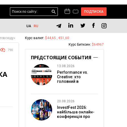
ПОДПИСКА
UA
RU
Отовсюду»
Курс валют:
$44,65 , €51,60
Курс Биткоин:
$64967
790
ПРЕДСТОЯЩИЕ СОБЫТИЯ
13.08.2026
КА
Performance vs.
Creative: хто
головний в
перформанс-
маркетингу?
20.08.2026
InvestFest 2026:
найбільша онлайн-
конференція про
інвестиції