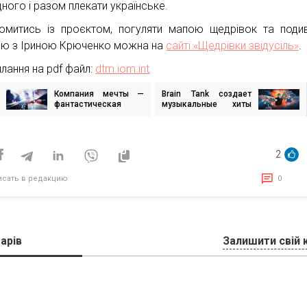
дного і разом плекати українське.
омитись із проєктом, погуляти мапою щедрівок та поди
вʼю з Іриною Крюченко можна на
сайті «Щедрівки звідусіль»
.
илання на pdf файл:
dtm.iom.int
Компания мечты —
Brain Tank создает
игация
фантастическая
музыкальные хиты
сказка, или почему
для бизнеса: как
мы идеализируем
песни становятся
исям
компании из кино?
эффективным
маркетинговым
2
инструментом
исать в редакцию
0
арів
Залишити свій 