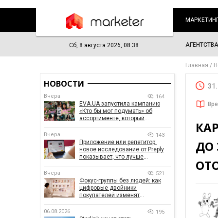
МАРКЕТИН
АГЕНТСТВ
Сб, 8 августа 2026, 08:38
Главная
Н
НОВОСТИ
31
Вчера
164
EVA.UA запустила кампанию
Вре
«Кто бы мог подумать» об
ассортименте, который
КА
покупатели не ожидают увидеть
на платформе
Вчера
143
ДО
Приложение или репетитор:
новое исследование от Preply
показывает, что лучше
ОТ
помогает заговорить на
иностранном языке
Вчера
521
Фокус-группы без людей: как
цифровые двойники
покупателей изменят
маркетинговые исследования
06.08.2026
195