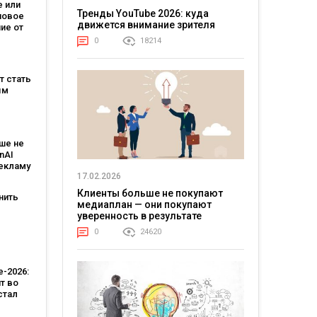
 или
Тренды YouTube 2026: куда
новое
движется внимание зрителя
ие от
зывает,
0
18214
на
ет стать
м
ым
:
овит
ше не
T и T-
nAI
рекламу
17.02.2026
ьным
тантом
Клиенты больше не покупают
нить
медиаплан — они покупают
уверенность в результате
-
0
24620
 Кейс
тва
-2026:
т во
стал
лярной
стью,