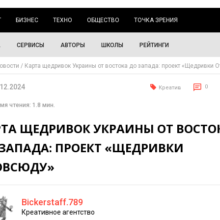
Г
БИЗНЕС
ТЕХНО
ОБЩЕСТВО
ТОЧКА ЗРЕНИЯ
А
СЕРВИСЫ
АВТОРЫ
ШКОЛЫ
РЕЙТИНГИ
овости
Карта щедривок Украины от востока до запада: проект «Щедривки 
.12.2024
0
Креатив
мя чтения: 1.8 мин.
РТА ЩЕДРИВОК УКРАИНЫ ОТ ВОСТО
 ЗАПАДА: ПРОЕКТ «ЩЕДРИВКИ
ОВСЮДУ»
Bickerstaff.789
Креативное агентство