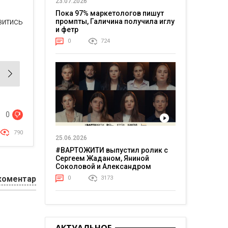
23.07.2026
Пока 97% маркетологов пишут
витись
промпты, Галичина получила иглу
и фетр
0
724
0
790
25.06.2026
#ВАРТОЖИТИ выпустил ролик с
Сергеем Жаданом, Яниной
Соколовой и Александром
Тереном о жизни в постоянном
коментар
0
3173
напряжении