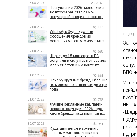
03.08.2026
3140
Поступление-2026: менеджмент
во второй раз стал самой
популярной специальностью, а
количество заявлений —
рекордным за последние 5 лет
02.08.2026
446
WhatsApp будет удалять
«Щедрі
сообщения брендов из
основных чатов: что изменится
За ос
для бизнеса
стано
02.08.2026
586
Штраф до 15 млн евро: в ЕС
шукат
вступили в силу новые правила
світу
для чат-ботов и ИИ-контента
ВПО не
31.07.2026
661
Почему крупные бренды больше
У пер
не меняют логотипы каждые три
прийд
года
висві
31.07.2026
736
НЕ СА
Лучшие рекламные кампании
первого полугодия 2026 года:
«Щедр
какие бренды задавали тон в
отрасли
щедру
30.07.2026
941
реалі
Куда двигается маркетинг:
главные сигналы рынка по
підтр