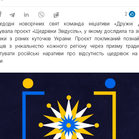
2
едодні новорічних свят команда ініціативи «Дружні 
увала проєкт «Щедрівки Звідусіль», у якому дослідила та з
вки з різних куточків України. Проєкт покликаний позна
нців з унікальністю кожного регіону через призму тради
тувати російські наративи про відсутність щедрівок на
и.