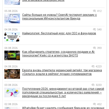
05.08.2026
412
Сайты больше не нужны? OpenAI тестирует рекламу с
персональным ИИ-консультантом бренда
04.08.2026
540
Наймология: бесплатный курс для CEO и фаундеров
04.08.2026
393
Как объединить стратегию, созданную людьми и AI-
технологии? Кейс izi и агентства SHOTS
04.08.2026
4223
Европа вновь отметила украинский ритейл: три магазина
«Сильпо» вошли в рейтинг лучших супермаркетов
03.08.2026
3233
Поступление-2026: менеджмент во второй раз стал самой
популярной специальностью, а количество заявлений —
рекордным за последние 5 лет
02.08.2026
452
WhatsApp будет удалять сообщения брендов из основных