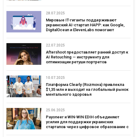
28.07.2025
Мировые IT-гиганты поддерживают
украинский AI-стартап HAPP: как Google,
DigitalOcean и ElevenLabs помогают
развивать инновации в Украине
22.07.2025
Aftershoot предоставляет ранний доступ к
AI Retouching — инструменту для
оптимизации ретуши портретов
10.07.2025
Платформа Clearly (Rozmova) привлекла
$1,35 млн и выходит на глобальный рынок
ментального здоровья
25.06.2025
Payoneer и WIN-WIN EDIH объединяют
усилия для поддержки украинских
стартапов через цифровое образование с
фокусом на глобальные рынки