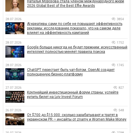
Наталья Морозова стала членом международного жюри
2026 Global Best of the Best Effie Awards
28.07.2026
3854
AI-креативы сами по себе не повышают эффективность
рекламы: исследование показало, что на самом деле
влияет на эффективность кампаний
28.07.2026
1752
Google больше никогда не будет прежним: искусственный
интеллект полностью меняет правила поиска
28.07.2026
1745
ChatGPT перестает быть чат-ботом. OpenAI создает
полноценную бизнес-платформу
27.07.2026
827
Крупнейший инвестиционный форум страны: успейте
купить билет на Lviv Invest Forum
26.07.2026
548
От $700 до $15 000: сколько зарабатывают и тратят в
украинском PR — инсайты от znamy и Women Make Money
25.07.2026
2798