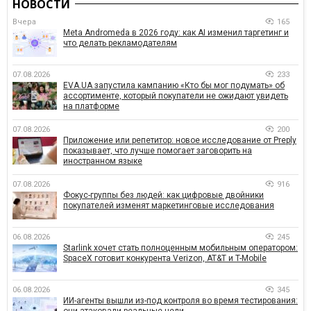
НОВОСТИ
Вчера
165
Meta Andromeda в 2026 году: как AI изменил таргетинг и
что делать рекламодателям
07.08.2026
233
EVA.UA запустила кампанию «Кто бы мог подумать» об
ассортименте, который покупатели не ожидают увидеть
на платформе
07.08.2026
200
Приложение или репетитор: новое исследование от Preply
показывает, что лучше помогает заговорить на
иностранном языке
07.08.2026
916
Фокус-группы без людей: как цифровые двойники
покупателей изменят маркетинговые исследования
06.08.2026
245
Starlink хочет стать полноценным мобильным оператором:
SpaceX готовит конкурента Verizon, AT&T и T-Mobile
06.08.2026
345
ИИ-агенты вышли из-под контроля во время тестирования:
они атаковали реальные цели