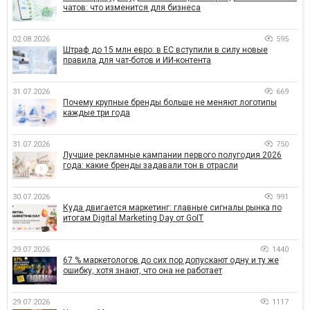
чатов: что изменится для бизнеса
02.08.2026
595
Штраф до 15 млн евро: в ЕС вступили в силу новые
правила для чат-ботов и ИИ-контента
31.07.2026
669
Почему крупные бренды больше не меняют логотипы
каждые три года
31.07.2026
750
Лучшие рекламные кампании первого полугодия 2026
года: какие бренды задавали тон в отрасли
30.07.2026
991
Куда двигается маркетинг: главные сигналы рынка по
итогам Digital Marketing Day от GoIT
29.07.2026
1440
67 % маркетологов до сих пор допускают одну и ту же
ошибку, хотя знают, что она не работает
29.07.2026
1117