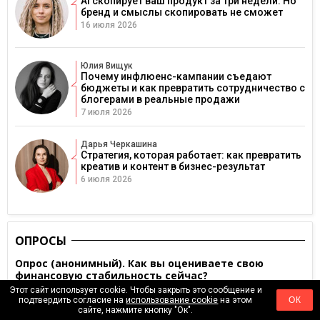
AI скопирует ваш продукт за три недели. Но
бренд и смыслы скопировать не сможет
16 июля 2026
Юлия Вищук
Почему инфлюенс-кампании съедают
бюджеты и как превратить сотрудничество с
блогерами в реальные продажи
7 июля 2026
Дарья Черкашина
Стратегия, которая работает: как превратить
креатив и контент в бизнес-результат
6 июля 2026
ОПРОСЫ
Опрос (анонимный). Как вы оцениваете свою
финансовую стабильность сейчас?
Этот сайт использует cookie. Чтобы закрыть это сообщение и
Очень нестабильная
подтвердить согласие на
использование cookie
на этом
ОК
сайте, нажмите кнопку "Ок".
Скорее нестабильная