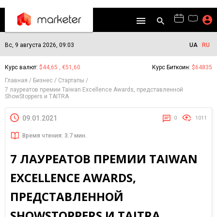
Вс, 9 августа 2026, 09:03
UA
RU
Курс валют:
$44,65 , €51,60
Курс Биткоин:
$64835
Главная
Бизнес
Стартапы
7 лауреатов премии Taiwan Excellence Awards, представленной
ShowStoppers и TAITRA
09.01.2021
0
1011
Время чтения: 3.7 мин.
7 ЛАУРЕАТОВ ПРЕМИИ TAIWAN
EXCELLENCE AWARDS,
ПРЕДСТАВЛЕННОЙ
SHOWSTOPPERS И TAITRA