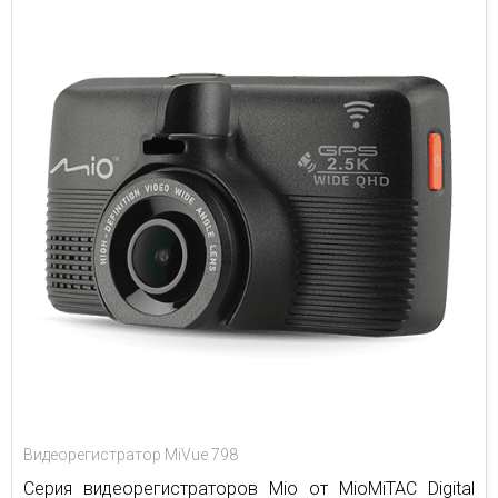
Видеорегистратор MiVue 798
Cерия видеорегистраторов Mio от MioMiTAC Digital