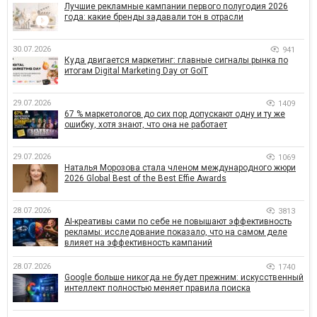
Лучшие рекламные кампании первого полугодия 2026
года: какие бренды задавали тон в отрасли
30.07.2026
941
Куда двигается маркетинг: главные сигналы рынка по
итогам Digital Marketing Day от GoIT
29.07.2026
1409
67 % маркетологов до сих пор допускают одну и ту же
ошибку, хотя знают, что она не работает
29.07.2026
1069
Наталья Морозова стала членом международного жюри
2026 Global Best of the Best Effie Awards
28.07.2026
3813
AI-креативы сами по себе не повышают эффективность
рекламы: исследование показало, что на самом деле
влияет на эффективность кампаний
28.07.2026
1740
Google больше никогда не будет прежним: искусственный
интеллект полностью меняет правила поиска