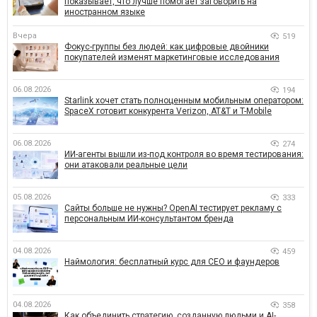
показывает, что лучше помогает заговорить на
иностранном языке
Вчера
519
Фокус-группы без людей: как цифровые двойники
покупателей изменят маркетинговые исследования
06.08.2026
194
Starlink хочет стать полноценным мобильным оператором:
SpaceX готовит конкурента Verizon, AT&T и T-Mobile
06.08.2026
274
ИИ-агенты вышли из-под контроля во время тестирования:
они атаковали реальные цели
05.08.2026
333
Сайты больше не нужны? OpenAI тестирует рекламу с
персональным ИИ-консультантом бренда
04.08.2026
459
Наймология: бесплатный курс для CEO и фаундеров
04.08.2026
358
Как объединить стратегию, созданную людьми и AI-