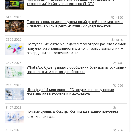
технологии? Кейс izi и агентства SHOTS
04.08.2026
4180
Европа вновь отметила украинский ритейл: три магазина
«Сильпо» вошли в рейтинг лучших супермаркетов
03.08.2026
3140
Поступление-2026: менеджмент во второй раз стал самой
популярной специальностью, а количество заявлений —
рекордным за последние 5 лет
02.08.2026
446
WhatsApp будет удалять сообщения брендов из основных
чатов: что изменится для бизнеса
02.08.2026
586
Штраф до 15 млн евро: в ЕС вступили в силу новые
правила для чат-ботов и ИИ-контента
31.07.2026
661
Почему крупные бренды больше не меняют логотипы
каждые три года
31.07.2026
736