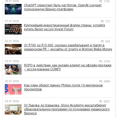
28.07.2026
1731
ChatGPT перестает быть чат-ботом. OpenAI создает
полноценную бизнес-платформу
27.07.2026
772
Крупнейший инвестиционный форум страны: успейте
купить билет на Lviv Invest Forum
26.07.2026
543
От $700 до $15 000: сколько зарабатывают и тратят в
украинском PR — инсайты от znamy и Women Make Money
25.07.2026
2749
ROPO в действии: как онлайн влияет на офлайн-продажи
— исследование COMFY
25.07.2026
3389
Как один оборот принес Philips почти 10 миллионов
просмотров
24.07.2026
2027
От Львова до Харькова: Glovo Academy масштабирует
образовательную программу по поддержке украинского
бизнеса