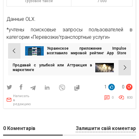
Грузовое такси
7 000
Данные OLX.
*учтены поисковые запросы пользователей в
категории «Перевозки/транспортные услуги»
Украинское приложение Impulse
Навигация
возглавило мировой рейтинг App Store
2022 года
по
Продавай с улыбкой или Аттракция в
записям
маркетинге
1
0
Написать
0
830
в
редакцию
0
Коментарів
Залишити свій коментар