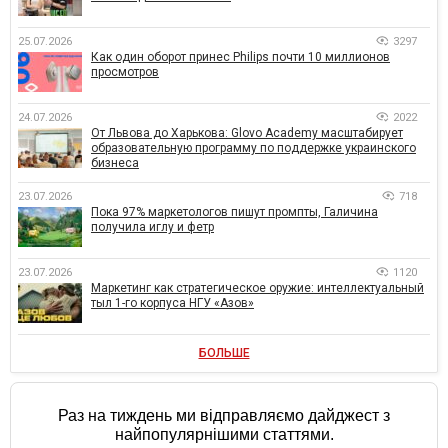
25.07.2026
3297
Как один оборот принес Philips почти 10 миллионов
просмотров
24.07.2026
2022
От Львова до Харькова: Glovo Academy масштабирует
образовательную программу по поддержке украинского
бизнеса
23.07.2026
718
Пока 97% маркетологов пишут промпты, Галичина
получила иглу и фетр
23.07.2026
1120
Маркетинг как стратегическое оружие: интеллектуальный
тыл 1-го корпуса НГУ «Азов»
БОЛЬШЕ
Раз на тиждень ми відправляємо дайджест з
найпопулярнішими статтями.