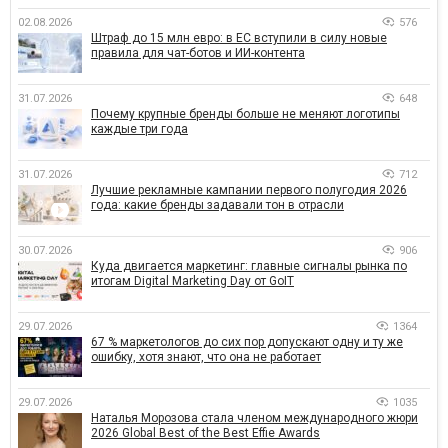
02.08.2026
576
Штраф до 15 млн евро: в ЕС вступили в силу новые
правила для чат-ботов и ИИ-контента
31.07.2026
648
Почему крупные бренды больше не меняют логотипы
каждые три года
31.07.2026
712
Лучшие рекламные кампании первого полугодия 2026
года: какие бренды задавали тон в отрасли
30.07.2026
906
Куда двигается маркетинг: главные сигналы рынка по
итогам Digital Marketing Day от GoIT
29.07.2026
1364
67 % маркетологов до сих пор допускают одну и ту же
ошибку, хотя знают, что она не работает
29.07.2026
1035
Наталья Морозова стала членом международного жюри
2026 Global Best of the Best Effie Awards