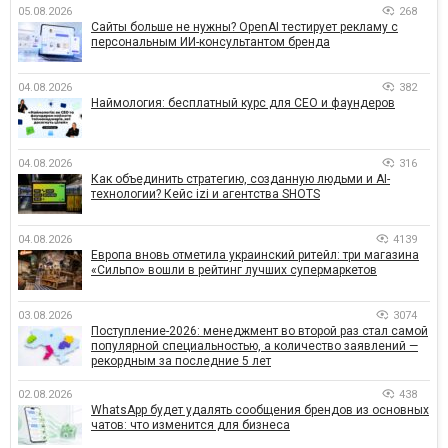
05.08.2026
268
Сайты больше не нужны? OpenAI тестирует рекламу с
персональным ИИ-консультантом бренда
04.08.2026
382
Наймология: бесплатный курс для CEO и фаундеров
04.08.2026
316
Как объединить стратегию, созданную людьми и AI-
технологии? Кейс izi и агентства SHOTS
04.08.2026
4139
Европа вновь отметила украинский ритейл: три магазина
«Сильпо» вошли в рейтинг лучших супермаркетов
03.08.2026
3074
Поступление-2026: менеджмент во второй раз стал самой
популярной специальностью, а количество заявлений —
рекордным за последние 5 лет
02.08.2026
438
WhatsApp будет удалять сообщения брендов из основных
чатов: что изменится для бизнеса