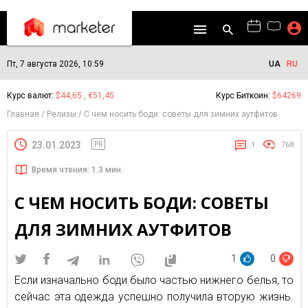
Пт, 7 августа 2026, 10:59
UA
RU
Курс валют:
$44,65 , €51,45
Курс Биткоин:
$64269
Главная
Релизы
С чем носить боди: советы для зимних аутфитов
23.01.2023
PR
1
768
Время чтения: 1.3 мин.
С ЧЕМ НОСИТЬ БОДИ: СОВЕТЫ
ДЛЯ ЗИМНИХ АУТФИТОВ
1
0
Если изначально боди было частью нижнего белья, то
сейчас эта одежда успешно получила вторую жизнь.