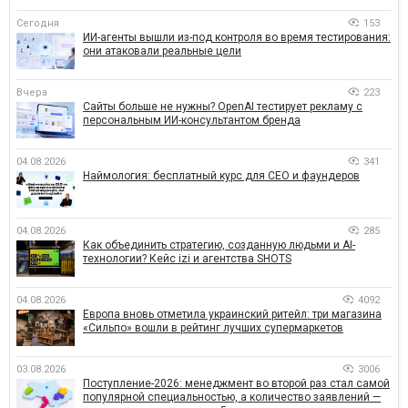
Сегодня
153
ИИ-агенты вышли из-под контроля во время тестирования:
они атаковали реальные цели
Вчера
223
Сайты больше не нужны? OpenAI тестирует рекламу с
персональным ИИ-консультантом бренда
04.08.2026
341
Наймология: бесплатный курс для CEO и фаундеров
04.08.2026
285
Как объединить стратегию, созданную людьми и AI-
технологии? Кейс izi и агентства SHOTS
04.08.2026
4092
Европа вновь отметила украинский ритейл: три магазина
«Сильпо» вошли в рейтинг лучших супермаркетов
03.08.2026
3006
Поступление-2026: менеджмент во второй раз стал самой
популярной специальностью, а количество заявлений —