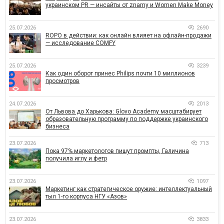
украинском PR — инсайты от znamy и Women Make Money
25.07.2026
2690
ROPO в действии: как онлайн влияет на офлайн-продажи
— исследование COMFY
25.07.2026
3239
Как один оборот принес Philips почти 10 миллионов
просмотров
24.07.2026
2013
От Львова до Харькова: Glovo Academy масштабирует
образовательную программу по поддержке украинского
бизнеса
23.07.2026
713
Пока 97% маркетологов пишут промпты, Галичина
получила иглу и фетр
23.07.2026
1097
Маркетинг как стратегическое оружие: интеллектуальный
тыл 1-го корпуса НГУ «Азов»
23.07.2026
3833