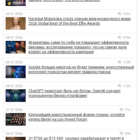
29.07.2026
1016
Наталья Морозова стала членом международного жюри
2026 Global Best of the Best Effie Awards
28.07.2026
3760
AI-креативы сами по себе не повышают эффективность
рекламы: исследование показало, что на самом деле
влияет на эффективность кампаний
28.07.2026
1728
Google больше никогда не будет прежним: искусственный
интеллект полностью меняет правила поиска
28.07.2026
1724
ChatGPT перестает быть чат-ботом. OpenAI создает
полноценную бизнес-платформу
27.07.2026
716
Крупнейший инвестиционный форум страны: успейте
купить билет на Lviv Invest Forum
26.07.2026
533
От $700 до $15 000: сколько зарабатывают и тратят в