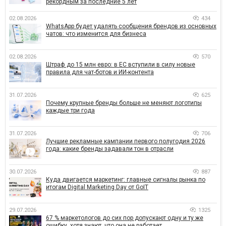
рекордным за последние 5 лет
02.08.2026
434
WhatsApp будет удалять сообщения брендов из основных
чатов: что изменится для бизнеса
02.08.2026
570
Штраф до 15 млн евро: в ЕС вступили в силу новые
правила для чат-ботов и ИИ-контента
31.07.2026
625
Почему крупные бренды больше не меняют логотипы
каждые три года
31.07.2026
706
Лучшие рекламные кампании первого полугодия 2026
года: какие бренды задавали тон в отрасли
30.07.2026
887
Куда двигается маркетинг: главные сигналы рынка по
итогам Digital Marketing Day от GoIT
29.07.2026
1325
67 % маркетологов до сих пор допускают одну и ту же
ошибку, хотя знают, что она не работает