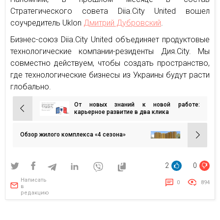
Стратегического совета Diia.City United вошел
соучредитель Uklon
Дмитрий Дубровский
.
Бизнес-союз Diia.City United объединяет продуктовые
технологические компании-резиденты Дия.City. Мы
совместно действуем, чтобы создать пространство,
где технологические бизнесы из Украины будут расти
глобально.
От новых знаний к новой работе:
Навигация
карьерное развитие в два клика
по
записям
Обзор жилого комплекса «4 сезона»
2
0
Написать
0
894
в
редакцию