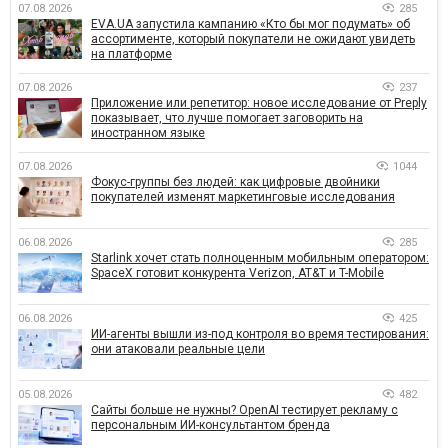
07.08.2026
285
EVA.UA запустила кампанию «Кто бы мог подумать» об
ассортименте, который покупатели не ожидают увидеть
на платформе
07.08.2026
237
Приложение или репетитор: новое исследование от Preply
показывает, что лучше помогает заговорить на
иностранном языке
07.08.2026
1044
Фокус-группы без людей: как цифровые двойники
покупателей изменят маркетинговые исследования
06.08.2026
285
Starlink хочет стать полноценным мобильным оператором:
SpaceX готовит конкурента Verizon, AT&T и T-Mobile
06.08.2026
425
ИИ-агенты вышли из-под контроля во время тестирования:
они атаковали реальные цели
05.08.2026
482
Сайты больше не нужны? OpenAI тестирует рекламу с
персональным ИИ-консультантом бренда