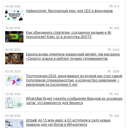
04.08.2026
614
Наймология: бесплатный курс для CEO и фаундеров
04.08.2026
442
Как объединить стратегию, созданную людьми и AI-
технологии? Кейс izi и агентства SHOTS
04.08.2026
4269
Европа вновь отметила украинский ритейл: три магазина
«Сильпо» вошли в рейтинг лучших супермаркетов
03.08.2026
3308
Поступление-2026: менеджмент во второй раз стал самой
популярной специальностью, а количество заявлений —
рекордным за последние 5 лет
02.08.2026
461
WhatsApp будет удалять сообщения брендов из основных
чатов: что изменится для бизнеса
02.08.2026
606
Штраф до 15 млн евро: в ЕС вступили в силу новые
правила для чат-ботов и ИИ-контента