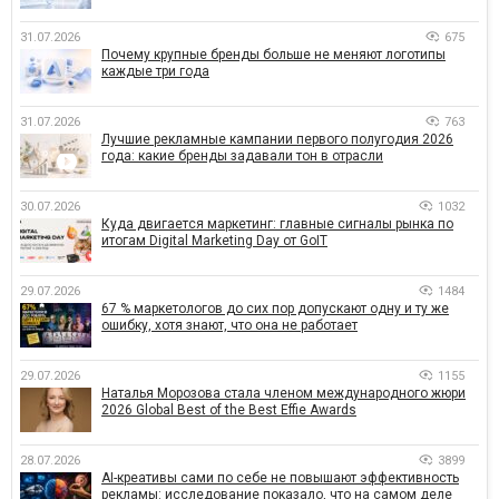
31.07.2026
675
Почему крупные бренды больше не меняют логотипы
каждые три года
31.07.2026
763
Лучшие рекламные кампании первого полугодия 2026
года: какие бренды задавали тон в отрасли
30.07.2026
1032
Куда двигается маркетинг: главные сигналы рынка по
итогам Digital Marketing Day от GoIT
29.07.2026
1484
67 % маркетологов до сих пор допускают одну и ту же
ошибку, хотя знают, что она не работает
29.07.2026
1155
Наталья Морозова стала членом международного жюри
2026 Global Best of the Best Effie Awards
28.07.2026
3899
AI-креативы сами по себе не повышают эффективность
рекламы: исследование показало, что на самом деле