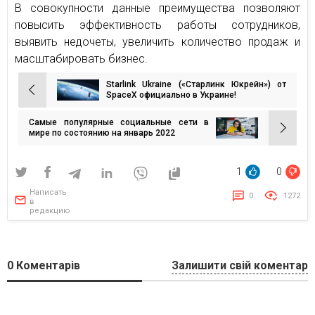
В совокупности данные преимущества позволяют
повысить эффективность работы сотрудников,
выявить недочеты, увеличить количество продаж и
масштабировать бизнес.
Starlink Ukraine («Старлинк Юкрейн») от
Навигация
SpaceX официально в Украине!
по
Самые популярные социальные сети в
записям
мире по состоянию на январь 2022
1
0
Написать
0
1272
в
редакцию
0
Коментарів
Залишити свій коментар