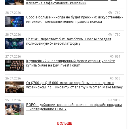
влияет на эффективность кампаний
28.07.2026
1760
Google больше никогда не будет прежним: искусственный
интеллект полностью меняет правила поиска
28.07.2026
1750
ChatGPT перестает быть чат-ботом. OpenAI создает
полноценную бизнес-платформу
27.07.2026
864
Крупнейший инвестиционный форум страны: успейте
купить билет на Lviv Invest Forum
26.07.2026
556
От $700 до $15 000: сколько зарабатывают и тратят в
украинском PR — инсайты от znamy и Women Make Money
25.07.2026
2838
ROPO в действии: как онлайн влияет на офлайн-продажи
— исследование COMFY
БОЛЬШЕ