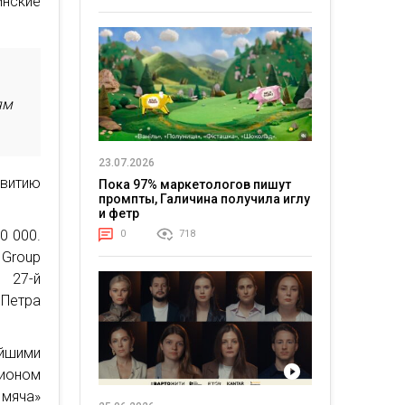
инские
ям
23.07.2026
звитию
Пока 97% маркетологов пишут
промпты, Галичина получила иглу
и фетр
0 000.
0
718
Group
 27-й
Петра
айшими
пионом
 мяча»