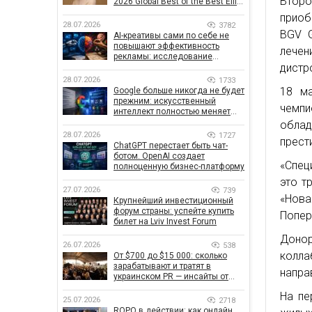
Второ
2026 Global Best of the Best Effie
Awards
приоб
28.07.2026
3782
BGV G
AI-креативы сами по себе не
повышают эффективность
лечен
рекламы: исследование
дистр
показало, что на самом деле
влияет на эффективность
28.07.2026
1733
кампаний
18 ма
Google больше никогда не будет
прежним: искусственный
чемп
интеллект полностью меняет
правила поиска
облад
28.07.2026
1727
прест
ChatGPT перестает быть чат-
ботом. OpenAI создает
«Спец
полноценную бизнес-платформу
это т
27.07.2026
739
«Нов
Крупнейший инвестиционный
форум страны: успейте купить
Попе
билет на Lviv Invest Forum
Доно
26.07.2026
538
колл
От $700 до $15 000: сколько
зарабатывают и тратят в
напра
украинском PR — инсайты от
znamy и Women Make Money
На пе
25.07.2026
2718
ROPO в действии: как онлайн