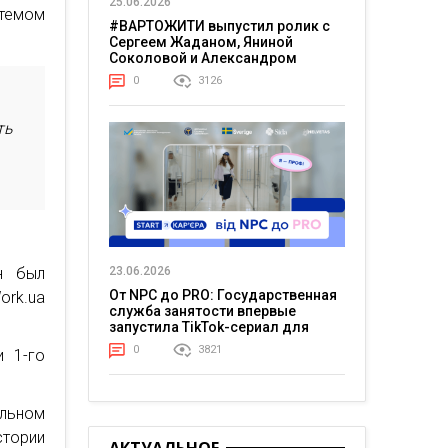
25.06.2026
ртемом
#ВАРТОЖИТИ выпустил ролик с
Сергеем Жаданом, Яниной
Соколовой и Александром
Тереном о жизни в постоянном
0
3126
напряжении
ть
н был
23.06.2026
От NPC до PRO: Государственная
ork.ua
служба занятости впервые
запустила TikTok-сериал для
молодежи
0
3821
и 1-го
льном
стории