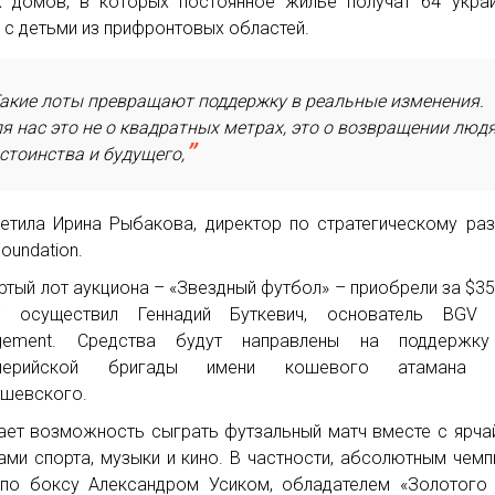
 домов, в которых постоянное жилье получат 64 укра
 с детьми из прифронтовых областей.
акие лоты превращают поддержку в реальные изменения.
я нас это не о квадратных метрах, это о возвращении люд
стоинства и будущего,
етила Ирина Рыбакова, директор по стратегическому ра
oundation.
ртый лот аукциона – «Звездный футбол» – приобрели за $35
т осуществил Геннадий Буткевич, основатель BGV 
gement. Средства будут направлены на поддержку
ллерийской бригады имени кошевого атамана 
шевского.
ает возможность сыграть футзальный матч вместе с ярч
ами спорта, музыки и кино. В частности, абсолютным чем
по боксу Александром Усиком, обладателем «Золотого