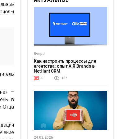
АКТУАЛЬНОЕ
Эльзы»
ериоды
Вчера
Как настроить процессы для
агентства: опыт AIR Brands в
NetHunt CRM
титель
0
157
не» –
ень в
о Отца
дации
чение
24.02.2026