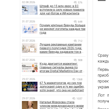
02.08.2026
576
Штраф до 15 млн евро: в ЕС
вступили в силу новые правила
для чат-ботов и ИИ-контента
31.07.2026
648
Почему крупные бренды больше
не меняют логотипы каждые три
года
31.07.2026
712
Лучшие рекламные кампании
первого полугодия 2026 года:
какие бренды задавали тон в
Сразу
отрасли
30.07.2026
908
кажды
Куда двигается маркетинг:
главные сигналы рынка по
Первы
итогам Digital Marketing Day от
GoIT
приоб
29.07.2026
1368
прое
67 % маркетологов до сих пор
украи
допускают одну и ту же ошибку,
хотя знают, что она не работает
Лот п
29.07.2026
1037
получ
Наталья Морозова стала
членом международного жюри