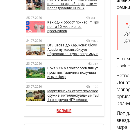
жилых
влияет на офлайн-продажи —
семьи
исследование COMFY
25.07.2026
3305
Как один оборот принес Philips
Т
почти 10 миллионов
просмотров
Дл
до
24.07.2026
2022
От Львова до Харькова: Glovo
Academy масштабирует
образовательную программу по
– отм
поддержке украинского
бизнеса
23.07.2026
718
Usyk F
Пока 97% маркетологов пишут
промпты, Галичина получила
Четве
иглу и фетр
Дона
23.07.2026
1120
Mana
Маркетинг как стратегическое
оружие: интеллектуальный тыл
арти
1-го корпуса НГУ «Азов»
Калны
БОЛЬШЕ
Лот д
звезд
мира 