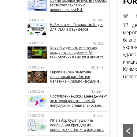
FOR
Сайты больше не нужны? OpenAI
тестирует рекламу с
персональным ИИ-
консультантом бренда
04.08.2026
387
17 де
Наймология: бесплатный курс
для CEO и фаундеров
меро
благо
04.08.2026
322
украи
Как объединить стратегию,
созданную людьми и AI-
удало
технологии? Кейс izi и агентства
иници
SHOTS
04.08.2026
4146
Клим
Европа вновь отметила
благо
украинский ритейл: три
магазина «Сильпо» вошли в
рейтинг лучших супермаркетов
03.08.2026
3079
Поступление-2026: менеджмент
во второй раз стал самой
популярной специальностью, а
количество заявлений —
рекордным за последние 5 лет
02.08.2026
438
WhatsApp будет удалять
сообщения брендов из
основных чатов: что изменится
для бизнеса