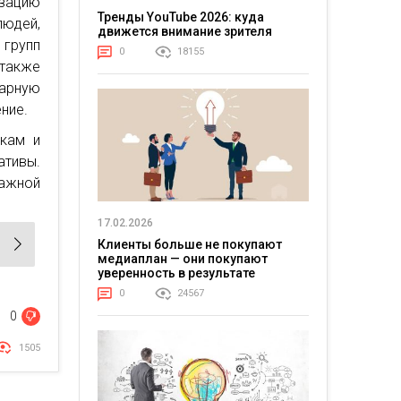
зацию
Тренды YouTube 2026: куда
людей,
движется внимание зрителя
 групп
0
18155
 также
тарную
ние.
икам и
ативы.
ажной
17.02.2026
Клиенты больше не покупают
медиаплан — они покупают
уверенность в результате
0
24567
0
1505