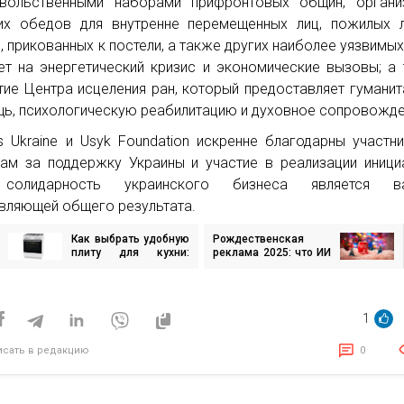
вольственными наборами прифронтовых общин; органи
их обедов для внутренне перемещенных лиц, пожилых 
, прикованных к постели, а также других наиболее уязвимых
ет на энергетический кризис и экономические вызовы; а
тие Центра исцеления ран, который предоставляет гумани
ь, психологическую реабилитацию и духовное сопровожде
s Ukraine и Usyk Foundation искренне благодарны участн
ам за поддержку Украины и участие в реализации иници
солидарность украинского бизнеса является в
вляющей общего результата.
Как выбрать удобную
Рождественская
игация
плиту для кухни:
реклама 2025: что ИИ
советы перед
делает с креативом и
покупкой
почему зрителям это
исям
нравится
1
исать в редакцию
0