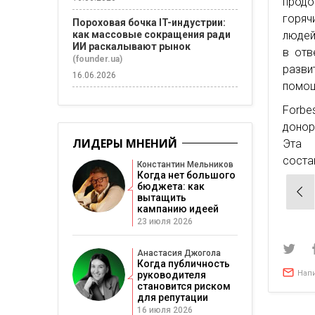
продо
горяч
Пороховая бочка IT-индустрии:
как массовые сокращения ради
людей
ИИ раскалывают рынок
в отв
(founder.ua)
разви
16.06.2026
помощ
Forbe
донор
ЛИДЕРЫ МНЕНИЙ
Эта 
соста
Константин Мельников
Когда нет большого
бюджета: как
Нав
вытащить
по
кампанию идеей
23 июля 2026
зап
Анастасия Джогола
Когда публичность
Нап
руководителя
становится риском
для репутации
16 июля 2026