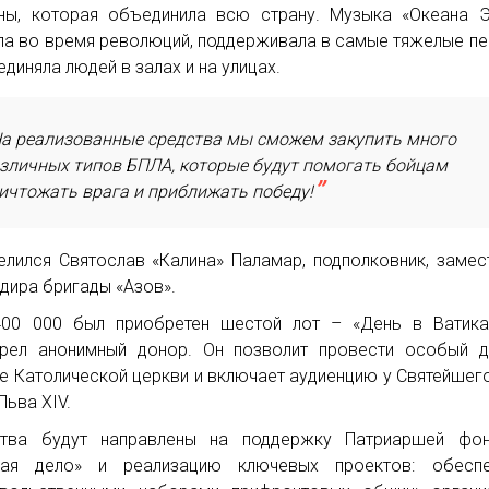
ны, которая объединила всю страну. Музыка «Океана 
ла во время революций, поддерживала в самые тяжелые п
единяла людей в залах и на улицах.
а реализованные средства мы сможем закупить много
зличных типов БПЛА, которые будут помогать бойцам
ичтожать врага и приближать победу!
елился Святослав «Калина» Паламар, подполковник, замес
дира бригады «Азов».
00 000 был приобретен шестой лот – «День в Ватика
рел анонимный донор. Он позволит провести особый д
е Католической церкви и включает аудиенцию у Святейшег
Льва XIV.
ства будут направлены на поддержку Патриаршей фон
рая дело» и реализацию ключевых проектов: обеспе