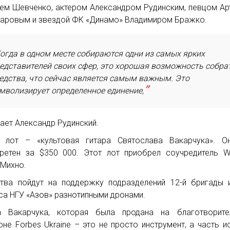
ем Шевченко, актером Александром Рудинским, певцом А
аровым и звездой ФК «Динамо» Владимиром Бражко.
огда в одном месте собираются одни из самых ярких
едставителей своих сфер, это хорошая возможность собра
едства, что сейчас является самым важным. Это
мволизирует определенное единение,
тает Александр Рудинский.
 лот – «культовая гитара Святослава Вакарчука». О
ретен за $350 000. Этот лот приобрел соучредитель W
 Михно.
тва пойдут на поддержку подразделений 12-й бригады 
са НГУ «Азов» разнотипными дронами.
а Вакарчука, которая была продана на благотворите
оне Forbes Ukraine – это не просто инструмент, а часть и