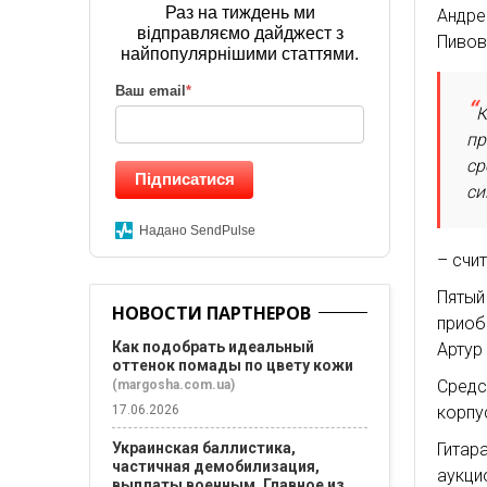
Раз на тиждень ми
Андре
відправляємо дайджест з
Пивов
найпопулярнішими статтями.
Ваш email
*
К
пр
ср
Підписатися
си
Надано SendPulse
– счи
Пятый
НОВОСТИ ПАРТНЕРОВ
приоб
Как подобрать идеальный
Артур
оттенок помады по цвету кожи
Средс
(margosha.com.ua)
17.06.2026
корпу
Украинская баллистика,
Гитар
частичная демобилизация,
аукци
выплаты военным. Главное из