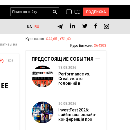
ПОДПИСКА
UA
RU
Курс валют:
$44,65 , €51,40
циативы на
Курс Биткоин:
$64303
ПРЕДСТОЯЩИЕ СОБЫТИЯ
1505
13.08.2026
Performance vs.
Creative: хто
ЕЕ
головний в
перформанс-
маркетингу?
20.08.2026
InvestFest 2026:
найбільша онлайн-
конференція про
інвестиції