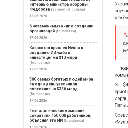
Украи
интервью министра обороны
Федорова
(economist.com.ua)
звуча
17.06.2026
и объ
6 незаменимых книг о создании
организаций
(founder.ua)
Н
17.06.2026
ра
Казахстан привлек Nvidia к
ун
созданию ИИ-хаба с
инвестициями $10 млрд
(founder.ua)
– под
17.06.2026
коман
500 самых богатых людей мира
за один день увеличили
За $4
состояние на $336 млрд
приоб
(founder.ua)
сердц
17.06.2026
Папы 
Технологические компании
Сред
сократили 150 000 работников,
объясняя это ИИ
(founder.ua)
«Муд
16.06.2026