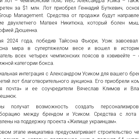
й лот – чемпионский пояс WBC Александра Усика – так
ретен за $1 млн. Лот приобрел Геннадий Буткевич, осно
roup Management. Средства от продажи будут направл
ие двухлетнего Матвея Никитюка, который болен мыш
офией Дюшенна.
я 2024 года, победив Тайсона Фьюри, Усик завоевал 
иона мира в супертяжелом весе и вошел в истори
атель всех четырех чемпионских поясов в хэвивейте –
ижной категории бокса.
иальная интеграция с Александром Усиком для вашего бре
ретий лот благотворительного аукциона. Его приобрели ко
ая почта» и ее соучредители Вячеслав Климов и Вла
решнюк.
ры получат возможность создать персонализиров
аборацию между брендом и Усиком. Средства с лота 
влены на поддержку проекта «Жилище украинцам».
рвом этапе инициатива предусматривает строительство ч