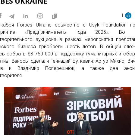
BES UKRAINE
1
кабря Forbes Ukraine совместно с Usyk Foundation п
приятие «Предприниматель года 2025». Во 
творительного аукциона в рамках мероприятия предста
нского бизнеса приобрели шесть лотов. В общей слож
сь собрать $3 750 000 в поддержку гуманитарных и обо
атив. Взносы сделали Геннадий Буткевич, Артур Михно, Вя
ов и Владимир Поперешнюк, а также два анон
творителя.