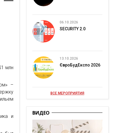
06.10.2026
SECURITY 2.0
13.10.2026
ЄвроБудЕкспо 2026
$1 млн
ком» –
держку
ВСЕ МЕРОПРИЯТИЯ
ильем
ВИДЕО
ика и