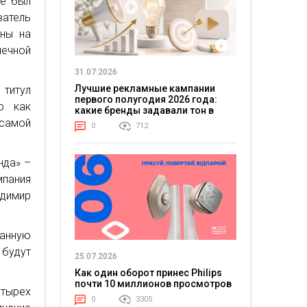
же был
ватель
ены на
ечной
31.07.2026
Лучшие рекламные кампании
титул
первого полугодия 2026 года:
ю как
какие бренды задавали тон в
отрасли
 самой
0
712
нда» –
мпания
димир
анную
будут
25.07.2026
Как один оборот принес Philips
почти 10 миллионов просмотров
етырех
0
3305