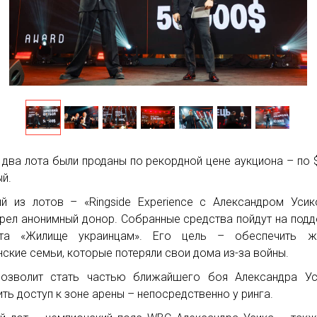
 два лота были проданы по рекордной цене аукциона – по 
й.
й из лотов – «Ringside Experience с Александром Уси
рел анонимный донор. Собранные средства пойдут на под
кта «Жилище украинцам». Его цель – обеспечить ж
нские семьи, которые потеряли свои дома из-за войны.
озволит стать частью ближайшего боя Александра Ус
ить доступ к зоне арены – непосредственно у ринга.