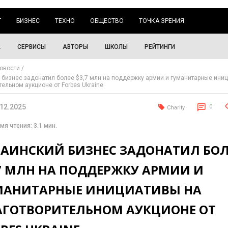
Г
БИЗНЕС
ТЕХНО
ОБЩЕСТВО
ТОЧКА ЗРЕНИЯ
А
СЕРВИСЫ
АВТОРЫ
ШКОЛЫ
РЕЙТИНГИ
овости
 бизнес задонатил более $3,7 млн на поддержку армии и гуманитарные ини
тельном аукционе от Forbes Ukraine
.12.2025
0
Charity
мя чтения: 3.1 мин.
РАИНСКИЙ БИЗНЕС ЗАДОНАТИЛ БОЛ
,7 МЛН НА ПОДДЕРЖКУ АРМИИ И
МАНИТАРНЫЕ ИНИЦИАТИВЫ НА
АГОТВОРИТЕЛЬНОМ АУКЦИОНЕ ОТ