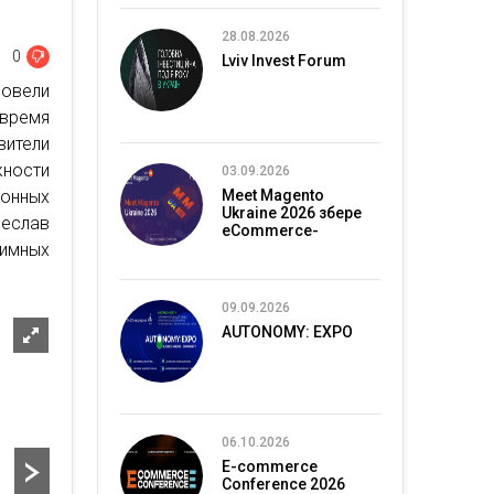
28.08.2026
0
Lviv Invest Forum
ровели
время
вители
ности
03.09.2026
ронных
Meet Magento
Ukraine 2026 збере
чеслав
eCommerce-
имных
спільноту в Києві
09.09.2026
AUTONOMY: EXPO
06.10.2026
E-commerce
Conference 2026