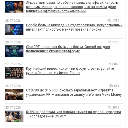
AI-креативы сами по себе не повышают эффективность
рекламы: исследование показало, что на самом деле
влияет на эффективность кампаний
28.07.2026
1754
Google больше никогда не будет прежним: искусственный
интеллект полностью меняет правила поиска
28.07.2026
1746
ChatGPT перестает быть чат-ботом. OpenAI создает
полноценную бизнес-платформу
27.07.2026
840
Крупнейший инвестиционный форум страны: успейте
купить билет на Lviv Invest Forum
26.07.2026
551
От $700 до $15 000: сколько зарабатывают и тратят в
украинском PR — инсайты от znamy и Women Make Money
25.07.2026
2816
ROPO в действии: как онлайн влияет на офлайн-продажи
— исследование COMFY