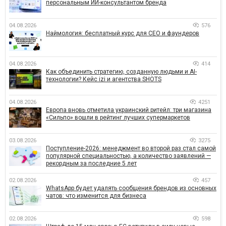
персональным ИИ-консультантом бренда
04.08.2026
576
Наймология: бесплатный курс для CEO и фаундеров
04.08.2026
414
Как объединить стратегию, созданную людьми и AI-
технологии? Кейс izi и агентства SHOTS
04.08.2026
4251
Европа вновь отметила украинский ритейл: три магазина
«Сильпо» вошли в рейтинг лучших супермаркетов
03.08.2026
3275
Поступление-2026: менеджмент во второй раз стал самой
популярной специальностью, а количество заявлений —
рекордным за последние 5 лет
02.08.2026
457
WhatsApp будет удалять сообщения брендов из основных
чатов: что изменится для бизнеса
02.08.2026
598