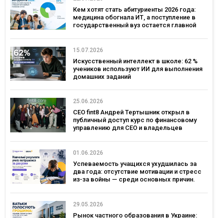
Кем хотят стать абитуриенты 2026 года:
медицина обогнала ИТ, а поступление в
государственный вуз остается главной
целью
15.07.2026
Искусственный интеллект в школе: 62 %
учеников используют ИИ для выполнения
домашних заданий
25.06.2026
CEO fint8 Андрей Тертышник открыл в
публичный доступ курс по финансовому
управлению для CEO и владельцев
бизнеса за $30 000
01.06.2026
Успеваемость учащихся ухудшилась за
два года: отсутствие мотивации и стресс
из-за войны — среди основных причин.
Исследование Viber и EdEra
29.05.2026
Рынок частного образования в Украине: