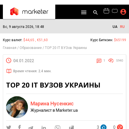
Вс, 9 августа 2026, 18:48
UA
RU
Курс валют:
$44,65 , €51,60
Курс Биткоин:
$65199
Главная
Образование
ТОР 20 IT ВУЗов Украины
04.01.2022
1
5940
Время чтения: 2.4 мин.
ТОР 20 IT ВУЗОВ УКРАИНЫ
Марина Нусенкис
Журналист в Marketer.ua
3
0