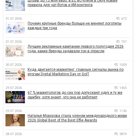
Штраф до 15 млн евро: в ЕС вступили в силу новые
правила для чат-ботов и ИИ-контента
31.07.2026
672
Почему крупные бренды больше не меняют логотипы
каждые три года
31.07.2026
757
Лучшие рекламные кампании первого полугодия 2026
года: какие бренды задавали тон в отрасли
30.07.2026
1009
Куда двигается маркетинг: главные сигналы рынка по
итогам Digital Marketing Day от GoIT
29.07.2026
1465
67 % маркетологов до сих пор допускают одну и ту же
ошибку, хотя знают, что она не работает
29.07.2026
1136
Наталья Морозова стала членом международного жюри
2026 Global Best of the Best Effie Awards
28.07.2026
3874