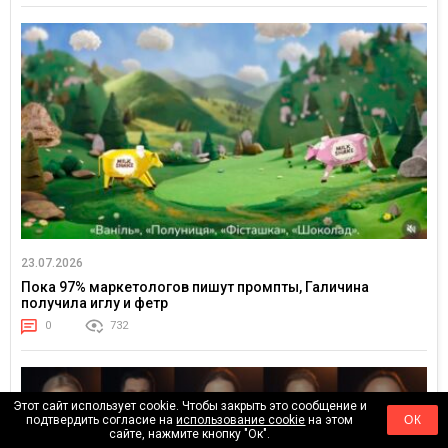
23.07.2026
Пока 97% маркетологов пишут промпты, Галичина
получила иглу и фетр
0
732
Этот сайт использует cookie. Чтобы закрыть это сообщение и
подтвердить согласие на
использование cookie
на этом
ОК
сайте, нажмите кнопку "Ок".