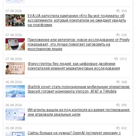
07.08.2026
259
EVA.UA запустила кампанию «Кто бы мог подумать» об
ассортименте, который покупатели не ожидают увидеть
на платформе
07.08.2026
220
Приложение или репетитор: новое исследование от Preply
показывает, что лучше помогает заговорить на
иностранном языке
07.08.2026
1012
Фокус-группы без людей: как цифровые двойники
покупателей изменят маркетинговые исследования
06.08.2026
268
Starlink хочет стать полноценным мобильным оператором:
SpaceX готовит конкурента Verizon, AT&T и T-Mobile
06.08.2026
390
ИИ-агенты вышли из-под контроля во время тестирования:
они атаковали реальные цели
05.08.2026
452
Сайты больше не нужны? OpenAI тестирует рекламу с