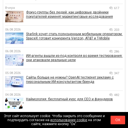
Вчера
617
Фокус-группы без людей: как цифровые двойники
покупателей изменят маркетинговые исследования
06.08.2026
203
Starlink хочет стать полноценным мобильным оператором:
SpaceX готовит конкурента Verizon, AT&T и T-Mobile
06.08.2026
286
ИИ-агенты вышли из-под контроля во время тестирования:
они атаковали реальные цели
05.08.2026
347
Сайты больше не нужны? OpenAI тестирует рекламу с
персональным ИИ-консультантом бренда
04.08.2026
482
Наймология: бесплатный курс для CEO и фаундеров
Этот сайт использует cookie. Чтобы закрыть это сообщение и
04.08.2026
364
подтвердить согласие на
использование cookie
на этом
ОК
Как объединить стратегию, созданную людьми и AI-
сайте, нажмите кнопку "Ок".
технологии? Кейс izi и агентства SHOTS