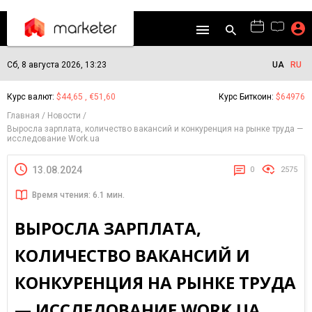
Сб, 8 августа 2026, 13:23
UA
RU
Курс валют:
$44,65 , €51,60
Курс Биткоин:
$64976
Главная
Новости
Выросла зарплата, количество вакансий и конкуренция на рынке труда —
исследование Work.ua
13.08.2024
0
2575
Время чтения: 6.1 мин.
ВЫРОСЛА ЗАРПЛАТА,
КОЛИЧЕСТВО ВАКАНСИЙ И
КОНКУРЕНЦИЯ НА РЫНКЕ ТРУДА
— ИССЛЕДОВАНИЕ WORK.UA