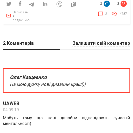
0
0
Написать
2
4787
в
редакцию
2
Коментарів
Залишити свій коментар
Олег Кащеенко
На мою думку нові дизайни кращі))
UAWEB
04.09.19
Мабуть тому що нові дизайни відповідають сучасній
ментальності)