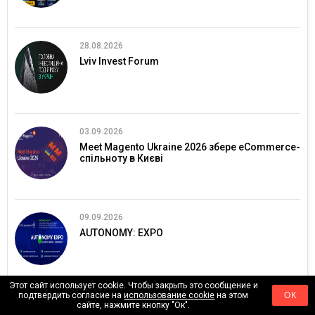
28.08.2026
Lviv Invest Forum
03.09.2026
Meet Magento Ukraine 2026 збере eCommerce-
спільноту в Києві
09.09.2026
AUTONOMY: EXPO
Этот сайт использует cookie. Чтобы закрыть это сообщение и
подтвердить согласие на
использование cookie
на этом
ОК
06.10.2026
сайте, нажмите кнопку "Ок".