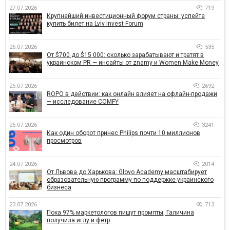
27.07.2026
719
Крупнейший инвестиционный форум страны: успейте
купить билет на Lviv Invest Forum
26.07.2026
535
От $700 до $15 000: сколько зарабатывают и тратят в
украинском PR — инсайты от znamy и Women Make Money
25.07.2026
2692
ROPO в действии: как онлайн влияет на офлайн-продажи
— исследование COMFY
25.07.2026
3241
Как один оборот принес Philips почти 10 миллионов
просмотров
24.07.2026
2014
От Львова до Харькова: Glovo Academy масштабирует
образовательную программу по поддержке украинского
бизнеса
23.07.2026
713
Пока 97% маркетологов пишут промпты, Галичина
получила иглу и фетр