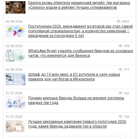
Европа вновь отметила украинский ритейл: три магазина
«Сильпо» вошли в рейтинг лучших супермаркетов
03.08.2026
3042
Поступление-2026: менеджмент во второй раз стал самой
популярной специальностью, а количество заявлений —
рекордным за последние 5 лет
02.08.2026
435
WhatsApp будет удалять сообщения брендов из основных
чатов: что изменится для бизнеса
02.08.2026
571
Штраф до 15 млн евро: в ЕС вступили в силу новые
правила для чат-ботов и ИИ-контента
31.07.2026
626
Почему крупные бренды больше не меняют логотипы
каждые три года
31.07.2026
706
Лучшие рекламные кампании первого полугодия 2026
года: какие бренды задавали тон в отрасли