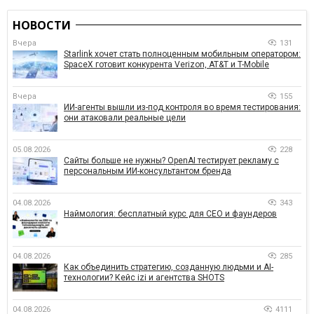
НОВОСТИ
Вчера
131
Starlink хочет стать полноценным мобильным оператором:
SpaceX готовит конкурента Verizon, AT&T и T-Mobile
Вчера
155
ИИ-агенты вышли из-под контроля во время тестирования:
они атаковали реальные цели
05.08.2026
228
Сайты больше не нужны? OpenAI тестирует рекламу с
персональным ИИ-консультантом бренда
04.08.2026
343
Наймология: бесплатный курс для CEO и фаундеров
04.08.2026
285
Как объединить стратегию, созданную людьми и AI-
технологии? Кейс izi и агентства SHOTS
04.08.2026
4111