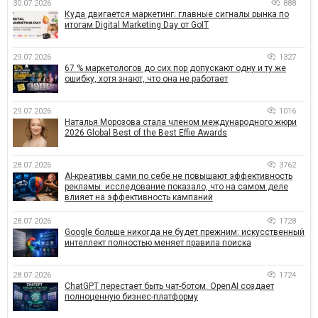
30.07.2026
888
Куда двигается маркетинг: главные сигналы рынка по
итогам Digital Marketing Day от GoIT
29.07.2026
1327
67 % маркетологов до сих пор допускают одну и ту же
ошибку, хотя знают, что она не работает
29.07.2026
1016
Наталья Морозова стала членом международного жюри
2026 Global Best of the Best Effie Awards
28.07.2026
3762
AI-креативы сами по себе не повышают эффективность
рекламы: исследование показало, что на самом деле
влияет на эффективность кампаний
28.07.2026
1728
Google больше никогда не будет прежним: искусственный
интеллект полностью меняет правила поиска
28.07.2026
1724
ChatGPT перестает быть чат-ботом. OpenAI создает
полноценную бизнес-платформу