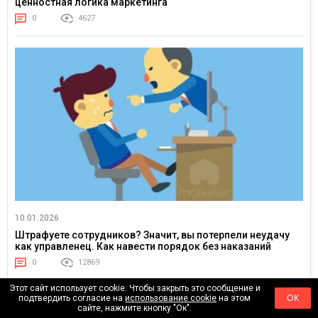
ценностная логика маркетинга
0
4627
10.01.2026
Штрафуете сотрудников? Значит, вы потерпели неудачу
как управленец. Как навести порядок без наказаний
0
12869
Этот сайт использует cookie. Чтобы закрыть это сообщение и
подтвердить согласие на
использование cookie
на этом
ОК
сайте, нажмите кнопку "Ок".