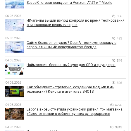
SpaceX готовит конкурента Verizon, AT&T и T-Mobile
06.08.2026
356
ИИ-агенты вышли из-под контроля во время тестирования:
они атаковали реальные цели
05.08.2026
423
Сайты больше не нужны? OpenAI тестирует рекламу с
персональным ИИ-консультантом бренда
04.08.2026
549
Наймология: бесплатный курс для CEO и фаундеров
04.08.2026
396
Как объединить стратегию, созданную людьми и AI-
технологии? Кейс izi и агентства SHOTS
04.08.2026
4226
Европа вновь отметила украинский ритейл: три магазина
«Сильпо» вошли в рейтинг лучших супермаркетов
03.08.2026
3243