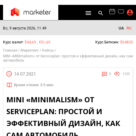
Вс, 9 августа 2026, 11:49
UA
RU
Курс валют:
$44,65 , €51,60
Курс Биткоин:
$64835
Главная
Маркетинг
Кейсы
MINI «MINImalism» от Serviceplan: простой и эффективный дизайн, как сам
автомобиль
14.07.2021
0
1225
Время чтения: 0.5 мин.
MINI «MINIMALISM» ОТ
SERVICEPLAN: ПРОСТОЙ И
ЭФФЕКТИВНЫЙ ДИЗАЙН, КАК
САМ АВТОМОБИЛЬ