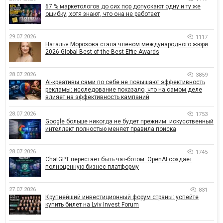
67 % маркетологов до сих пор допускают одну и ту же
ошибку, хотя знают, что она не работает
29.07.2026
1117
Наталья Морозова стала членом международного жюри
2026 Global Best of the Best Effie Awards
28.07.2026
3859
AI-креативы сами по себе не повышают эффективность
рекламы: исследование показало, что на самом деле
влияет на эффективность кампаний
28.07.2026
1753
Google больше никогда не будет прежним: искусственный
интеллект полностью меняет правила поиска
28.07.2026
1745
ChatGPT перестает быть чат-ботом. OpenAI создает
полноценную бизнес-платформу
27.07.2026
831
Крупнейший инвестиционный форум страны: успейте
купить билет на Lviv Invest Forum