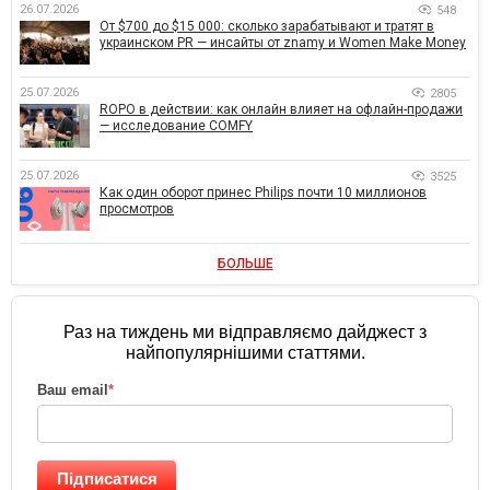
26.07.2026
548
От $700 до $15 000: сколько зарабатывают и тратят в
украинском PR — инсайты от znamy и Women Make Money
25.07.2026
2805
ROPO в действии: как онлайн влияет на офлайн-продажи
— исследование COMFY
25.07.2026
3525
Как один оборот принес Philips почти 10 миллионов
просмотров
БОЛЬШЕ
Раз на тиждень ми відправляємо дайджест з
найпопулярнішими статтями.
Ваш email
*
Підписатися