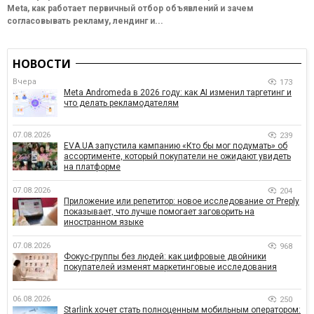
Meta, как работает первичный отбор объявлений и зачем
согласовывать рекламу, лендинг и...
НОВОСТИ
Вчера
173
Meta Andromeda в 2026 году: как AI изменил таргетинг и
что делать рекламодателям
07.08.2026
239
EVA.UA запустила кампанию «Кто бы мог подумать» об
ассортименте, который покупатели не ожидают увидеть
на платформе
07.08.2026
204
Приложение или репетитор: новое исследование от Preply
показывает, что лучше помогает заговорить на
иностранном языке
07.08.2026
968
Фокус-группы без людей: как цифровые двойники
покупателей изменят маркетинговые исследования
06.08.2026
250
Starlink хочет стать полноценным мобильным оператором: