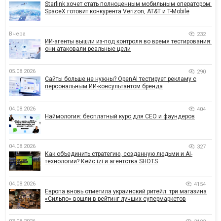
Starlink хочет стать полноценным мобильным оператором:
SpaceX готовит конкурента Verizon, AT&T и T-Mobile
Вчера
232
ИИ-агенты вышли из-под контроля во время тестирования:
они атаковали реальные цели
05.08.2026
290
Сайты больше не нужны? OpenAI тестирует рекламу с
персональным ИИ-консультантом бренда
04.08.2026
404
Наймология: бесплатный курс для CEO и фаундеров
04.08.2026
327
Как объединить стратегию, созданную людьми и AI-
технологии? Кейс izi и агентства SHOTS
04.08.2026
4154
Европа вновь отметила украинский ритейл: три магазина
«Сильпо» вошли в рейтинг лучших супермаркетов