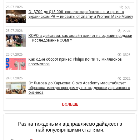
26.07.2026
538
От $700 до $15 000: сколько зарабатывают и тратят в
украинском PR — инсайты от znamy и Women Make Money
25.07.2026
2724
ROPO в действии: как онлайн влияет на офлайн-продажи
— исследование COMFY
25.07.2026
3328
Как один оборот принес Philips почти 10 миллионов
просмотров
24.07.2026
2022
От Львова до Харькова: Glovo Academy масштабирует
образовательную программу по поддержке украинского
бизнеса
БОЛЬШЕ
Раз на тиждень ми відправляємо дайджест з
найпопулярнішими статтями.