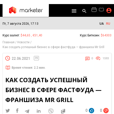
Пт, 7 августа 2026, 17:13
UA
RU
Курс валют:
$44,65 , €51,40
Курс Биткоин:
$64303
Главная
Новости
Как создать успешный бизнес в сфере фастфуда — франшиза Mr Grill
22.06.2021
PR
0
1593
Время чтения: 2.2 мин.
КАК СОЗДАТЬ УСПЕШНЫЙ
БИЗНЕС В СФЕРЕ ФАСТФУДА —
ФРАНШИЗА MR GRILL
0
0