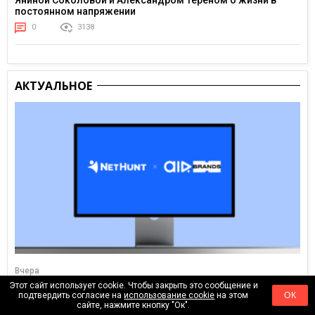
Яниной Соколовой и Александром Тереном о жизни в
постоянном напряжении
0
3138
АКТУАЛЬНОЕ
Вчера
Этот сайт использует cookie. Чтобы закрыть это сообщение и
Как настроить процессы для агентства: опыт AIR Brands в
подтвердить согласие на
использование cookie
на этом
ОК
NetHunt CRM
сайте, нажмите кнопку "Ок".
0
179