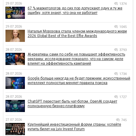
29.07.2026
1374
67 % маркетологов до сих пор допускают одну и ту же
ошибку, хотя знают, что она не работает
29.07.2026
1045
Наталья Морозова стала членом международного жюри
2026 Global Best of the Best Effie Awards
28.07.2026
3793
AI-креативы сами по себе не повышают эффективность
рекламы: исследование показало, что на самом деле
влияет на эффективность кампаний
28.07.2026
1734
Google больше никогда не будет прежним: искусственный
интеллект полностью меняет правила поиска
28.07.2026
1727
ChatGPT перестает быть чат-ботом. OpenAI создает
полноценную бизнес-платформу
27.07.2026
745
Крупнейший инвестиционный форум страны: успейте
купить билет на Lviv Invest Forum