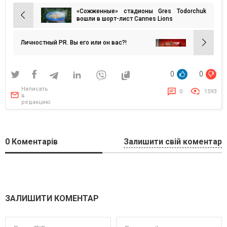
«Сожженные» стадионы Gres Todorchuk
Навигация
вошли в шорт-лист Cannes Lions
по
записям
Личностный PR. Вы его или он вас?!
0
0
Написать
0
1593
в
редакцию
0
Коментарів
Залишити свій коментар
ЗАЛИШИТИ КОМЕНТАР