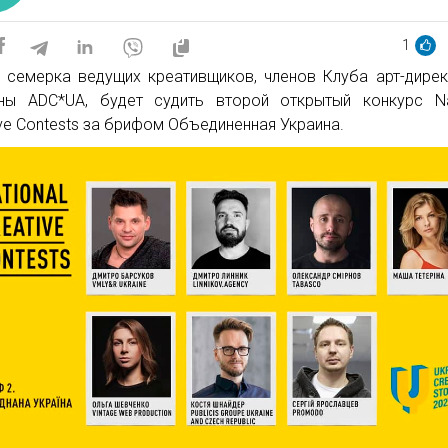
1
 семерка ведущих креативщиков, членов Клуба арт-дире
ны ADC*UA, будет судить второй открытый конкурс Na
ive Contests за брифом Объединенная Украина.