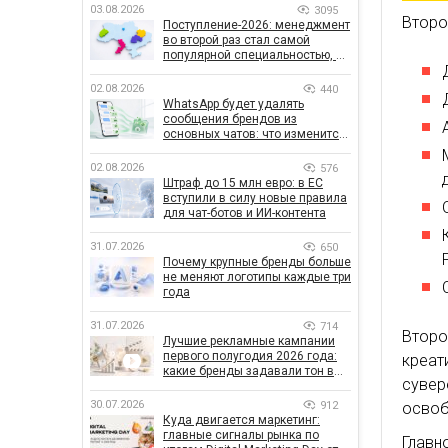
03.08.2026
3095
Второ
Поступление-2026: менеджмент
во второй раз стал самой
популярной специальностью, а
количество заявлений —
рекордным за последние 5 лет
02.08.2026
440
WhatsApp будет удалять
сообщения брендов из
основных чатов: что изменится
для бизнеса
02.08.2026
576
Штраф до 15 млн евро: в ЕС
вступили в силу новые правила
для чат-ботов и ИИ-контента
31.07.2026
650
Почему крупные бренды больше
не меняют логотипы каждые три
года
31.07.2026
714
Второ
Лучшие рекламные кампании
первого полугодия 2026 года:
креа
какие бренды задавали тон в
суве
отрасли
30.07.2026
912
освоб
Куда двигается маркетинг:
главные сигналы рынка по
Главн