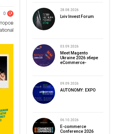
28.08.2026
0
Lviv Invest Forum
кторов
tional
03.09.2026
Meet Magento
Ukraine 2026 збере
eCommerce-
спільноту в Києві
09.09.2026
AUTONOMY: EXPO
06.10.2026
E-commerce
Conference 2026