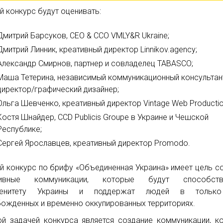
й конкурс будут оценивать:
Дмитрий Барсуков, CEO & CCO VMLY&R Ukraine;
Дмитрий Линник, креативный директор Linnikov.agency;
Александр Смирнов, партнер и совладелец TABASCO;
Маша Тетерина, независимый коммуникационный консультант
директор/графический дизайнер;
Ольга Шевченко, креативный директор Vintage Web Productio
Костя Шнайдер, CCD Publicis Groupe в Украине и Чешской
Республике;
Сергей Ярославцев, креативный директор Promodo.
й конкурс по брифу «Объединенная Украина» имеет цель с
тивные коммуникации, которые будут способств
ренитету Украины и поддержат людей в тольк
ожденных и временно оккупированных территориях.
ой задачей конкурса является создание коммуникации, к