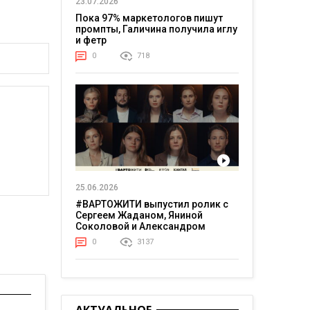
23.07.2026
Пока 97% маркетологов пишут
промпты, Галичина получила иглу
и фетр
0
718
25.06.2026
#ВАРТОЖИТИ выпустил ролик с
Сергеем Жаданом, Яниной
Соколовой и Александром
Тереном о жизни в постоянном
0
3137
напряжении