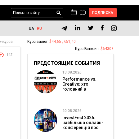
ПОДПИСКА
UA
RU
онкурса
Курс валют:
$44,65 , €51,40
Курс Биткоин:
$64303
1421
ПРЕДСТОЯЩИЕ СОБЫТИЯ
13.08.2026
Performance vs.
Creative: хто
головний в
перформанс-
маркетингу?
20.08.2026
InvestFest 2026:
найбільша онлайн-
конференція про
інвестиції