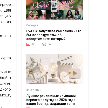
мирное
ы. Для
епцию
го из
Сегодня
EVA.UA запустила кампанию «Кто
бы мог подумать» об
можно
ассортименте, который
покупатели не ожидают увидеть
0
86
на платформе
нкурса
симых
йной в
раины.
одного
31.07.2026
мощи,
Лучшие рекламные кампании
первого полугодия 2026 года:
какие бренды задавали тон в
отрасли