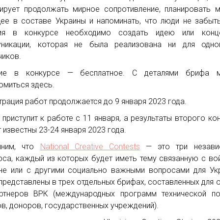
ирует продолжать мирное сопротивление, планировать 
ее в составе Украины и напоминать, что люди не забыт
тия в конкурсе необходимо создать идею или конц
уникации, которая не была реализована ни для одно
чиков.
тие в конкурсе — бесплатное. С деталями брифа 
омиться здесь.
трация работ продолжается до 9 января 2023 года.
приступит к работе с 11 января, а результаты второго ко
т известны 23-24 января 2023 года.
мним, что
National Creative Contests
— это три незави
рса, каждый из которых будет иметь тему связанную с во
не или с другими социально важными вопросами для Ук
представлены в трех отдельных брифах, составленных для 
ртнеров ВРК (международных программ технической по
в, доноров, государственных учреждений).