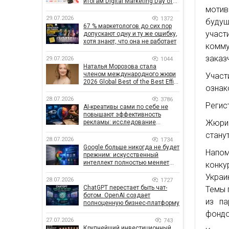
итогам Digital Marketing Day от
мотив
GoIT
29.07.2026
1372
будущ
67 % маркетологов до сих пор
учас
допускают одну и ту же ошибку,
хотя знают, что она не работает
комм
заказ
29.07.2026
1044
Наталья Морозова стала
членом международного жюри
Учас
2026 Global Best of the Best Effie
ознак
Awards
28.07.2026
3786
Регис
AI-креативы сами по себе не
повышают эффективность
Жюри 
рекламы: исследование
показало, что на самом деле
стану
влияет на эффективность
28.07.2026
1734
кампаний
Google больше никогда не будет
Напо
прежним: искусственный
интеллект полностью меняет
конку
правила поиска
Украи
28.07.2026
1727
ChatGPT перестает быть чат-
Темы 
ботом. OpenAI создает
из па
полноценную бизнес-платформу
фондо
27.07.2026
743
Крупнейший инвестиционный