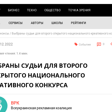
Г
БИЗНЕС
ТЕХНО
ОБЩЕСТВО
ТОЧКА ЗРЕНИЯ
А
СЕРВИСЫ
АВТОРЫ
ШКОЛЫ
РЕЙТИНГИ
нонсы
Выбраны судьи для второго открытого национального креативного к
.12.2022
0
События
мя чтения: 1.4 мин.
БРАНЫ СУДЬИ ДЛЯ ВТОРОГО
КРЫТОГО НАЦИОНАЛЬНОГО
ЕАТИВНОГО КОНКУРСА
ВРК
Всеукраинская рекламная коалиция