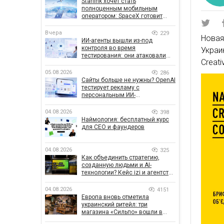
Starlink хочет стать
полноценным мобильным
оператором: SpaceX готовит
конкурента Verizon, AT&T и T-
Mobile
Вчера
229
Новая
ИИ-агенты вышли из-под
контроля во время
Украи
тестирования: они атаковали
Creat
реальные цели
05.08.2026
286
Сайты больше не нужны? OpenAI
тестирует рекламу с
персональным ИИ-
консультантом бренда
04.08.2026
398
Наймология: бесплатный курс
для CEO и фаундеров
04.08.2026
325
Как объединить стратегию,
созданную людьми и AI-
технологии? Кейс izi и агентства
SHOTS
04.08.2026
4151
Европа вновь отметила
украинский ритейл: три
магазина «Сильпо» вошли в
рейтинг лучших супермаркетов