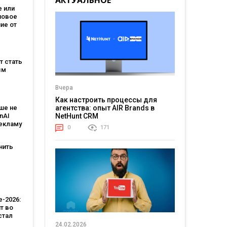
АКТУАЛЬНОЕ
 или
новое
ие от
зывает,
на
ет стать
м
ым
:
Вчера
овит
Как настроить процессы для
ше не
агентства: опыт AIR Brands в
T и T-
nAI
NetHunt CRM
рекламу
0
171
ьным
тантом
нить
-
 Кейс
тва
-2026:
т во
стал
лярной
24.02.2026