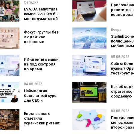
Сегодня
Приложение
EVA.UA запустила
репетитор: 
кампанию «Кто бы
исследован
мог подумать» об
Preply пока
ассортименте,
что лучше
который
помогает
Вчера
Фокус-группы без
покупатели не
заговорить 
Starlink хоч
людей: как
ожидают увидеть
иностранно
полноценн
цифровые
на платформе
языке
мобильным
двойники
оператором
покупателей
SpaceX гот
изменят
05.08.2026
ИИ-агенты вышли
конкурента
маркетинговые
Сайты боль
из-под контроля
Verizon, AT&
исследования
нужны? Ope
во время
Mobile
тестирует 
тестирования: они
с персонал
атаковали
ИИ-консуль
реальные цели
04.08.2026
Как объеди
бренда
Наймология:
стратегию,
бесплатный курс
созданную
для CEO и
людьми и AI
фаундеров
технологии?
izi и агентс
03.08.2026
Европа вновь
SHOTS
Поступление
отметила
менеджмен
украинский ритейл:
второй раз 
три магазина
самой попу
«Сильпо» вошли в