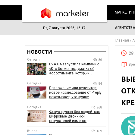
МАРКЕТИН
АГЕНТСТВ
Пт, 7 августа 2026, 16:17
Главная
А
НОВОСТИ
28
Сегодня
86
EVA.UA запустила кампанию
Вре
«Кто бы мог подумать» об
ассортименте, который
ВЫ
покупатели не ожидают увидеть
на платформе
Сегодня
84
ОТ
Приложение или репетитор:
новое исследование от Preply
показывает, что лучше
КР
помогает заговорить на
иностранном языке
Сегодня
268
Фокус-группы без людей: как
цифровые двойники
покупателей изменят
маркетинговые исследования
Вчера
169