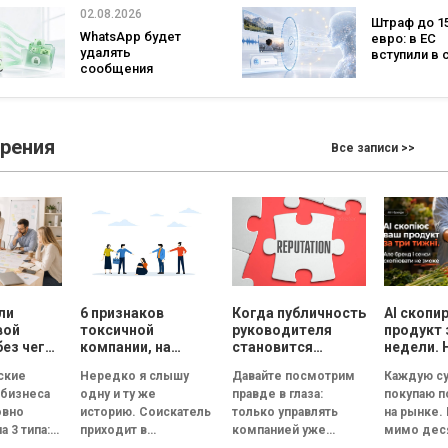
специально
рейтинг лучших
02.08.2026
Штраф до 1
а количест
супермаркетов
WhatsApp будет
евро: в ЕС
заявлений 
удалять
вступили в 
рекордным
сообщения
новые прав
последние 5
брендов из
для чат-бот
основных чатов:
ИИ-контент
что изменится для
бизнеса
зрения
Все записи >>
ли
6 признаков
Когда публичность
AI скопи
вой
токсичной
руководителя
продукт 
без чего
компании, на
становится
недели. 
ет
которые нужно
риском для
смыслы
ские
Нередко я слышу
Давайте посмотрим
Каждую су
обратить
репутации
скопиров
 бизнеса
одну и ту же
правде в глаза:
покупаю 
ь
внимание на
сможет
овно
историю. Соискатель
только управлять
на рынке.
ческую
собеседовании
а 3 типа:
приходит в
компанией уже
мимо дес