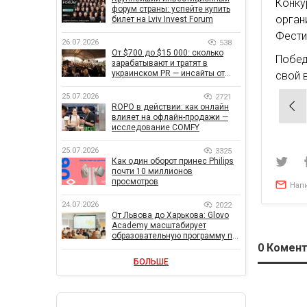
Конку
форум страны: успейте купить
орган
билет на Lviv Invest Forum
Фести
26.07.2026
538
От $700 до $15 000: сколько
Побед
зарабатывают и тратят в
украинском PR — инсайты от
свой 
znamy и Women Make Money
25.07.2026
2721
Нав
ROPO в действии: как онлайн
влияет на офлайн-продажи —
по
исследование COMFY
зап
25.07.2026
3325
Как один оборот принес Philips
почти 10 миллионов
просмотров
Нап
24.07.2026
2022
От Львова до Харькова: Glovo
Academy масштабирует
образовательную программу по
поддержке украинского
0
Комент
бизнеса
БОЛЬШЕ