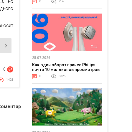
23, но
0
714
одного
вносит
25.07.2026
Как один оборот принес Philips
0
почти 10 миллионов просмотров
0
3325
1421
коментар