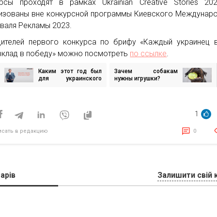
рсы проходят в рамках Ukrainian Creative Stories 20
изованы вне конкурсной программы Киевского Междунар
валя Рекламы 2023.
ителей первого конкурса по брифу «Каждый украинец 
вклад в победу» можно посмотреть
по ссылке
.
Каким этот год был
Зачем собакам
игация
для украинского
нужны игрушки?
бизнеса и чего ждать
с 2023-го
исям
1
исать в редакцию
0
арів
Залишити свій 