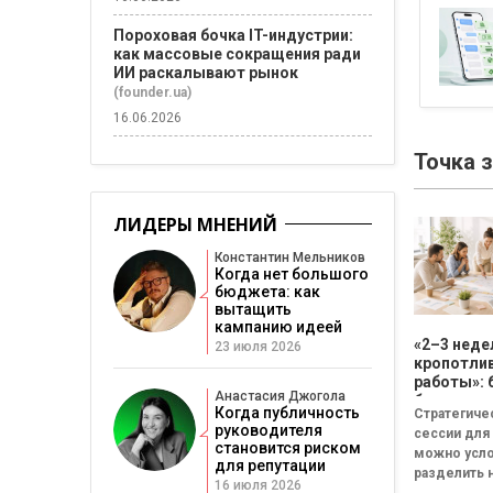
Пороховая бочка IT-индустрии:
как массовые сокращения ради
ИИ раскалывают рынок
(founder.ua)
16.06.2026
Точка 
ЛИДЕРЫ МНЕНИЙ
Константин Мельников
Когда нет большого
бюджета: как
вытащить
кампанию идеей
«2–3 неде
23 июля 2026
кропотли
работы»: 
Анастасия Джогола
бизнесу н
Когда публичность
Стратегиче
смысла
руководителя
сессии для
проводит
становится риском
можно усл
стратеги
для репутации
разделить н
сессию
16 июля 2026