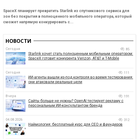
SpaceX планирует превратить Starlink из спутникового сервиса для
зон без покрытия в полноценного мобильного оператора, который
сможет напрямую конкурировать с...
НОВОСТИ
Сегодня
85
Starlink хочет стать полноценным мобильным оператором:
SpaceX готовит конкурента Verizon, AT&T и T-Mobile
Сегодня
111
ИИ-агенты вышли из-под контроля во время тестирования:
они атаковали реальные цели
Вчера
191
Сайты больше не нужны? OpenAI тестирует рекламу с
персональным ИИ-консультантом бренда
04.08.2026
312
Наймология: бесплатный курс для CEO и фаундеров