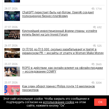
28.07.2026
1714
ChatGPT перестает быть чат-ботом. OpenAI создает
полноценную бизнес-платформу
27.07.2026
692
Крупнейший инвестиционный форум страны: успейте
купить билет на Lviv Invest Forum
26.07.2026
525
От $700 до $15 000: сколько зарабатывают и тратят в
украинском PR — инсайты от znamy и Women Make Money
25.07.2026
2665
ROPO в действии: как онлайн влияет на офлайн-продажи
— исследование COMFY
25.07.2026
3204
Как один оборот принес Philips почти 10 миллионов
просмотров
Этот сайт использует cookie. Чтобы закрыть это сообщение и
24.07.2026
2003
подтвердить согласие на
использование cookie
на этом
ОК
От Львова до Харькова: Glovo Academy масштабирует
сайте, нажмите кнопку "Ок".
образовательную программу по поддержке украинского