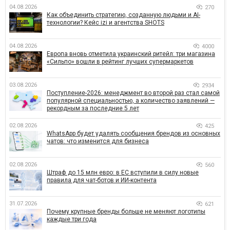
04.08.2026
270
Как объединить стратегию, созданную людьми и AI-
технологии? Кейс izi и агентства SHOTS
04.08.2026
4000
Европа вновь отметила украинский ритейл: три магазина
«Сильпо» вошли в рейтинг лучших супермаркетов
03.08.2026
2934
Поступление-2026: менеджмент во второй раз стал самой
популярной специальностью, а количество заявлений —
рекордным за последние 5 лет
02.08.2026
425
WhatsApp будет удалять сообщения брендов из основных
чатов: что изменится для бизнеса
02.08.2026
560
Штраф до 15 млн евро: в ЕС вступили в силу новые
правила для чат-ботов и ИИ-контента
31.07.2026
621
Почему крупные бренды больше не меняют логотипы
каждые три года