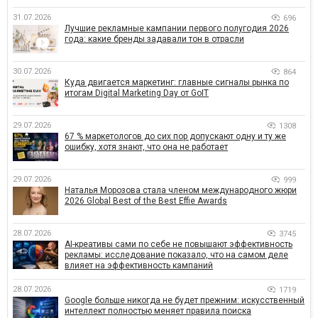
31.07.2026
696
Лучшие рекламные кампании первого полугодия 2026
года: какие бренды задавали тон в отрасли
30.07.2026
864
Куда двигается маркетинг: главные сигналы рынка по
итогам Digital Marketing Day от GoIT
29.07.2026
1308
67 % маркетологов до сих пор допускают одну и ту же
ошибку, хотя знают, что она не работает
29.07.2026
999
Наталья Морозова стала членом международного жюри
2026 Global Best of the Best Effie Awards
28.07.2026
3745
AI-креативы сами по себе не повышают эффективность
рекламы: исследование показало, что на самом деле
влияет на эффективность кампаний
28.07.2026
1719
Google больше никогда не будет прежним: искусственный
интеллект полностью меняет правила поиска