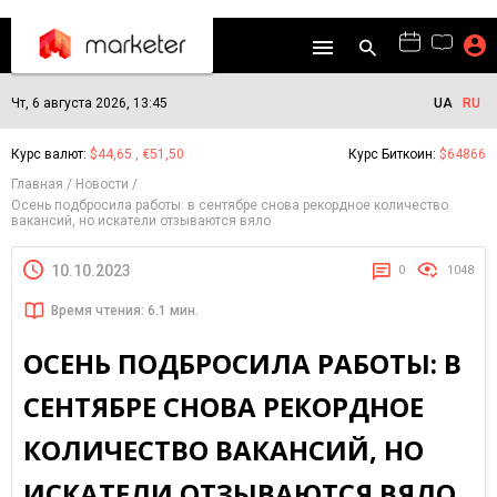
Чт, 6 августа 2026, 13:45
UA
RU
Курс валют:
$44,65 , €51,50
Курс Биткоин:
$64866
Главная
Новости
Осень подбросила работы: в сентябре снова рекордное количество
вакансий, но искатели отзываются вяло
10.10.2023
0
1048
Время чтения: 6.1 мин.
ОСЕНЬ ПОДБРОСИЛА РАБОТЫ: В
СЕНТЯБРЕ СНОВА РЕКОРДНОЕ
КОЛИЧЕСТВО ВАКАНСИЙ, НО
ИСКАТЕЛИ ОТЗЫВАЮТСЯ ВЯЛО