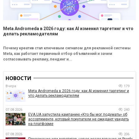
Meta Andromeda в 2026 году: как AI изменил таргетинг и что
делать рекламодателям
Почему креатив стал ключевым сигналом для рекламной системы
Meta, как работает первичный отбор объявлений и зачем
согласовывать рекламу, лендинг и...
НОВОСТИ
Вчера
179
Meta Andromeda в 2026 году: как AI изменил таргетинг и
что делать рекламодателям
07.08.2026
240
EVA.UA запустила кампанию «Кто бы мог подумать» об
ассортименте, который покупатели не ожидают увидеть
на платформе
07.08.2026
206
Приложение или репетитор: новое исследование от Preply