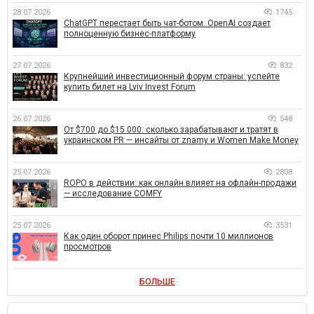
28.07.2026
1745
ChatGPT перестает быть чат-ботом. OpenAI создает
полноценную бизнес-платформу
27.07.2026
832
Крупнейший инвестиционный форум страны: успейте
купить билет на Lviv Invest Forum
26.07.2026
548
От $700 до $15 000: сколько зарабатывают и тратят в
украинском PR — инсайты от znamy и Women Make Money
25.07.2026
2808
ROPO в действии: как онлайн влияет на офлайн-продажи
— исследование COMFY
25.07.2026
3531
Как один оборот принес Philips почти 10 миллионов
просмотров
БОЛЬШЕ