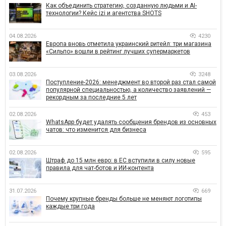
Как объединить стратегию, созданную людьми и AI-
технологии? Кейс izi и агентства SHOTS
04.08.2026
4230
Европа вновь отметила украинский ритейл: три магазина
«Сильпо» вошли в рейтинг лучших супермаркетов
03.08.2026
3248
Поступление-2026: менеджмент во второй раз стал самой
популярной специальностью, а количество заявлений —
рекордным за последние 5 лет
02.08.2026
453
WhatsApp будет удалять сообщения брендов из основных
чатов: что изменится для бизнеса
02.08.2026
595
Штраф до 15 млн евро: в ЕС вступили в силу новые
правила для чат-ботов и ИИ-контента
31.07.2026
669
Почему крупные бренды больше не меняют логотипы
каждые три года