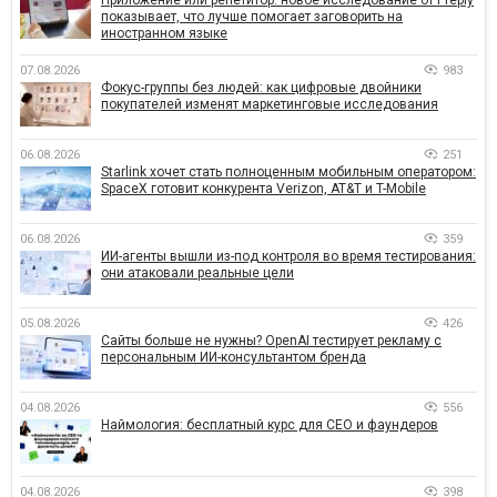
показывает, что лучше помогает заговорить на
иностранном языке
07.08.2026
983
Фокус-группы без людей: как цифровые двойники
покупателей изменят маркетинговые исследования
06.08.2026
251
Starlink хочет стать полноценным мобильным оператором:
SpaceX готовит конкурента Verizon, AT&T и T-Mobile
06.08.2026
359
ИИ-агенты вышли из-под контроля во время тестирования:
они атаковали реальные цели
05.08.2026
426
Сайты больше не нужны? OpenAI тестирует рекламу с
персональным ИИ-консультантом бренда
04.08.2026
556
Наймология: бесплатный курс для CEO и фаундеров
04.08.2026
398