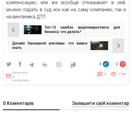
компенсацию, или же вообще отказывает в ней,
можно подать в суд иск как на саму компанию, так и
на виновника ДТП.
Топ-10 ошибок видеомаркетинга для
Навигация
бизнеса: что делать?
по
Дизайн баннерной рекламы: что важно
записям
знать
0
0
Написать
0
1568
в
редакцию
0
Коментарів
Залишити свій коментар