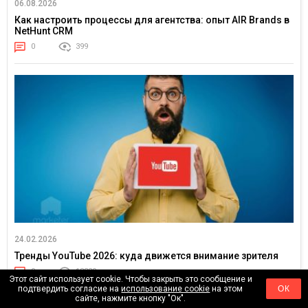
06.08.2026
Как настроить процессы для агентства: опыт AIR Brands в
NetHunt CRM
0
399
24.02.2026
Тренды YouTube 2026: куда движется внимание зрителя
0
18329
Этот сайт использует cookie. Чтобы закрыть это сообщение и
подтвердить согласие на
использование cookie
на этом
ОК
сайте, нажмите кнопку "Ок".