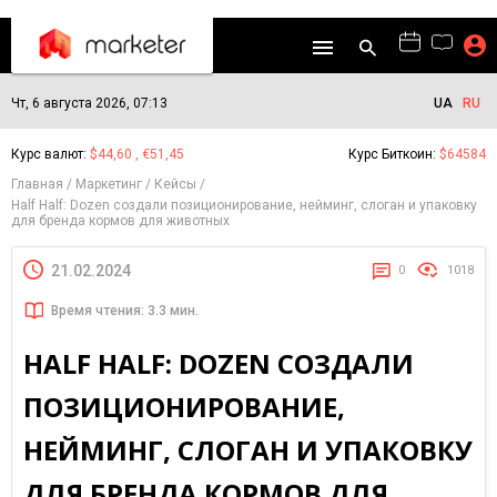
Чт, 6 августа 2026, 07:13
UA
RU
Курс валют:
$44,60 , €51,45
Курс Биткоин:
$64584
Главная
Маркетинг
Кейсы
Half Half: Dozen создали позиционирование, нейминг, слоган и упаковку
для бренда кормов для животных
21.02.2024
0
1018
Время чтения: 3.3 мин.
HALF HALF: DOZEN СОЗДАЛИ
ПОЗИЦИОНИРОВАНИЕ,
НЕЙМИНГ, СЛОГАН И УПАКОВКУ
ДЛЯ БРЕНДА КОРМОВ ДЛЯ