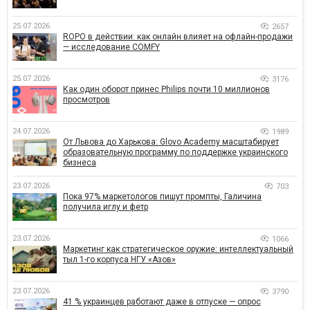
25.07.2026
2657
ROPO в действии: как онлайн влияет на офлайн-продажи
— исследование COMFY
25.07.2026
3176
Как один оборот принес Philips почти 10 миллионов
просмотров
24.07.2026
1989
От Львова до Харькова: Glovo Academy масштабирует
образовательную программу по поддержке украинского
бизнеса
23.07.2026
703
Пока 97% маркетологов пишут промпты, Галичина
получила иглу и фетр
23.07.2026
1066
Маркетинг как стратегическое оружие: интеллектуальный
тыл 1-го корпуса НГУ «Азов»
23.07.2026
3790
41 % украинцев работают даже в отпуске — опрос