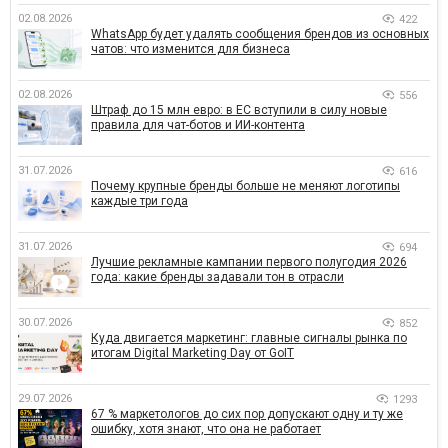
02.08.2026
422
WhatsApp будет удалять сообщения брендов из основных
чатов: что изменится для бизнеса
02.08.2026
556
Штраф до 15 млн евро: в ЕС вступили в силу новые
правила для чат-ботов и ИИ-контента
31.07.2026
616
Почему крупные бренды больше не меняют логотипы
каждые три года
31.07.2026
694
Лучшие рекламные кампании первого полугодия 2026
года: какие бренды задавали тон в отрасли
30.07.2026
852
Куда двигается маркетинг: главные сигналы рынка по
итогам Digital Marketing Day от GoIT
29.07.2026
1293
67 % маркетологов до сих пор допускают одну и ту же
ошибку, хотя знают, что она не работает