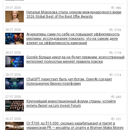
29.07.2026
986
Наталья Морозова стала членом международного жюри
2026 Global Best of the Best Effie Awards
28.07.2026
3734
AI-креативы сами по себе не повышают эффективность
рекламы: исследование показало, что на самом деле
влияет на эффективность кампаний
28.07.2026
1718
Google больше никогда не будет прежним: искусственный
интеллект полностью меняет правила поиска
28.07.2026
1714
ChatGPT перестает быть чат-ботом. OpenAI создает
полноценную бизнес-платформу
27.07.2026
683
Крупнейший инвестиционный форум страны: успейте
купить билет на Lviv Invest Forum
26.07.2026
521
От $700 до $15 000: сколько зарабатывают и тратят в
украинском PR — инсайты от znamy и Women Make Money