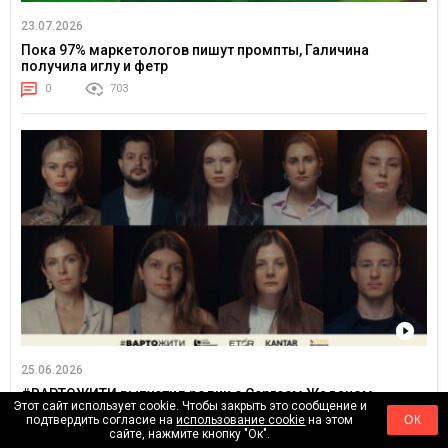
23.07.2026
Пока 97% маркетологов пишут промпты, Галичина
получила иглу и фетр
0
703
25.06.2026
#ВАРТОЖИТИ выпустил ролик с Сергеем Жаданом,
Этот сайт использует cookie. Чтобы закрыть это сообщение и
Яниной Соколовой и Александром Тереном о жизни в
подтвердить согласие на
использование cookie
на этом
ОК
постоянном напряжении
сайте, нажмите кнопку "Ок".