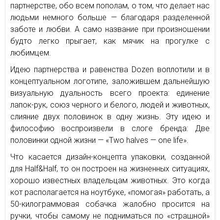
партнерстве, обо всем пополам, о том, что делает нас
людьми немного больше — благодаря разделенной
заботе и любви. А само название при произношении
будто легко прыгает, как мячик на прогулке с
любимцем.
Идею партнерства и равенства Dozen воплотили и в
концептуальном логотипе, заложившем дальнейшую
визуальную дуальность всего проекта: единение
лапок-рук, союз черного и белого, людей и животных,
слияние двух половинок в одну жизнь. Эту идею и
философию воспроизвели в слоге бренда: Две
половинки одной жизни — «Two halves — one life».
Что касается дизайн-концепта упаковки, созданной
для Half&Half, то он построен на жизненных ситуациях,
хорошо известных владельцам животных. Это когда
кот располагается на ноутбуке, «помогая» работать, а
50-килограммовая собачка жалобно просится на
ручки, чтобы самому не подниматься по «страшной»