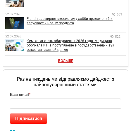
22.07.2026
539
PlantIn расширяет экосистему хобби-приложений и
запускает 2 новых продукта
22.07.2026
5221
Кем хотят стать абитуриенты 2026 года: медицина
обогнала ИТ, а поступление в государственный вуз
остается главной целью
БОЛЬШЕ
Раз на тиждень ми відправляємо дайджест з
найпопулярнішими статтями.
Ваш email
*
Підписатися