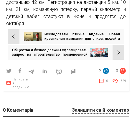
дистанцию 42 км. Регистрация на дистанции 5 км, 10
км, 21 км, командную пятерку, первый километр и
детский забег стартуют в июне и продлятся до
октября.
Исследовали птичье видение. Новая
Навигация
креативная кампания для очков, людей и
птиц от Bickerstaff.499
по
Общества и бизнес должны сформировать
записям
запрос на строительство послевоенной
Украины
2
0
Написать
0
829
в
редакцию
0
Коментарів
Залишити свій коментар