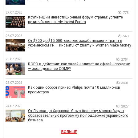
27.07.2026
773
Крупнейший инвестиционный форум страны: успейте
купить билет на Lviv Invest Forum
26.07.2026
543
От $700 до $15 000: сколько зарабатывают и тратят в
украинском PR — инсайты от znamy и Women Make Money
25.07.2026
2754
ROPO в действии: как онлайн влияет на офлайн-продажи
— исследование COMFY
25.07.2026
3401
Как один оборот принес Philips почти 10 миллионов
просмотров
24.07.2026
2027
От Львова до Харькова: Glovo Academy масштабирует
образовательную программу по поддержке украинского
бизнеса
БОЛЬШЕ