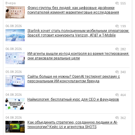
Вчера
555
Фокус-группы без людей: как цифровые двойники
покупателей изменят маркетинговые исследования
06.08.2026
199
Starlink хочет стать полноценным мобильным оператором:
SpaceX готовит конкурента Verizon, AT&T и T-Mobile
06.08.2026
282
ИИ-агенты вышли из-под контроля во время тестирования:
они атаковали реальные цели
05.08.2026
340
Сайты больше не нужны? OpenAI тестирует рекламу с
персональным ИИ-консультантом бренда
04.08.2026
464
Наймология: бесплатный курс для CEO и фаундеров
04.08.2026
362
Как объединить стратегию, созданную людьми и AI-
технологии? Кейс izi и агентства SHOTS