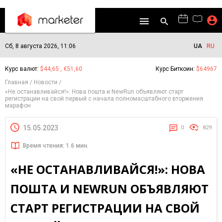
Сб, 8 августа 2026, 11:06
UA
RU
Курс валют:
$44,65 , €51,60
Курс Биткоин:
$64967
Главная
Новости
«Не останавливайся!»: Нова пошта и NewRun объявляют старт
регистрации на свой первый с начала полномасштабного вторжения
марафон
15.05.2023
0
829
Время чтения: 1.6 мин.
«НЕ ОСТАНАВЛИВАЙСЯ!»: НОВА
ПОШТА И NEWRUN ОБЪЯВЛЯЮТ
СТАРТ РЕГИСТРАЦИИ НА СВОЙ