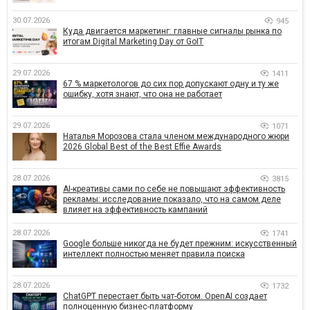
30.07.2026
945
Куда двигается маркетинг: главные сигналы рынка по
итогам Digital Marketing Day от GoIT
29.07.2026
1411
67 % маркетологов до сих пор допускают одну и ту же
ошибку, хотя знают, что она не работает
29.07.2026
1071
Наталья Морозова стала членом международного жюри
2026 Global Best of the Best Effie Awards
28.07.2026
3815
AI-креативы сами по себе не повышают эффективность
рекламы: исследование показало, что на самом деле
влияет на эффективность кампаний
28.07.2026
1741
Google больше никогда не будет прежним: искусственный
интеллект полностью меняет правила поиска
28.07.2026
1732
ChatGPT перестает быть чат-ботом. OpenAI создает
полноценную бизнес-платформу