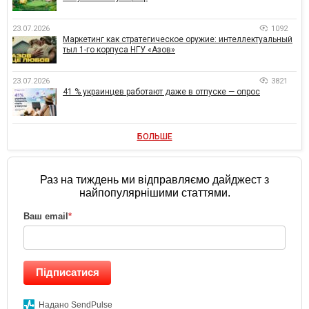
23.07.2026
1092
Маркетинг как стратегическое оружие: интеллектуальный
тыл 1-го корпуса НГУ «Азов»
23.07.2026
3821
41 % украинцев работают даже в отпуске — опрос
БОЛЬШЕ
Раз на тиждень ми відправляємо дайджест з
найпопулярнішими статтями.
Ваш email
*
Підписатися
Надано SendPulse