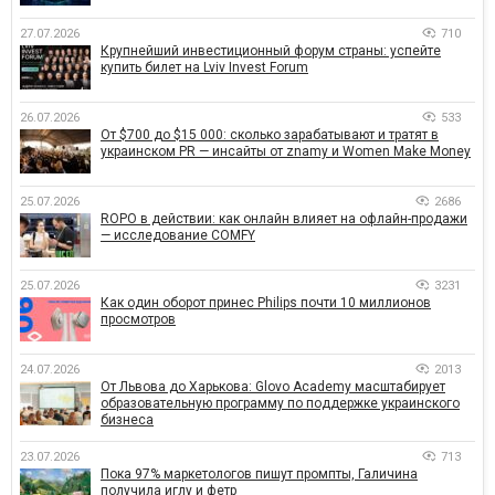
27.07.2026
710
Крупнейший инвестиционный форум страны: успейте
купить билет на Lviv Invest Forum
26.07.2026
533
От $700 до $15 000: сколько зарабатывают и тратят в
украинском PR — инсайты от znamy и Women Make Money
25.07.2026
2686
ROPO в действии: как онлайн влияет на офлайн-продажи
— исследование COMFY
25.07.2026
3231
Как один оборот принес Philips почти 10 миллионов
просмотров
24.07.2026
2013
От Львова до Харькова: Glovo Academy масштабирует
образовательную программу по поддержке украинского
бизнеса
23.07.2026
713
Пока 97% маркетологов пишут промпты, Галичина
получила иглу и фетр