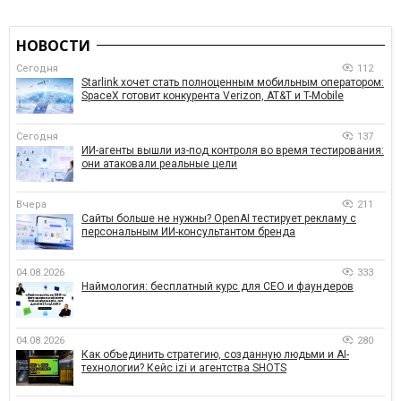
НОВОСТИ
Сегодня
112
Starlink хочет стать полноценным мобильным оператором:
SpaceX готовит конкурента Verizon, AT&T и T-Mobile
Сегодня
137
ИИ-агенты вышли из-под контроля во время тестирования:
они атаковали реальные цели
Вчера
211
Сайты больше не нужны? OpenAI тестирует рекламу с
персональным ИИ-консультантом бренда
04.08.2026
333
Наймология: бесплатный курс для CEO и фаундеров
04.08.2026
280
Как объединить стратегию, созданную людьми и AI-
технологии? Кейс izi и агентства SHOTS