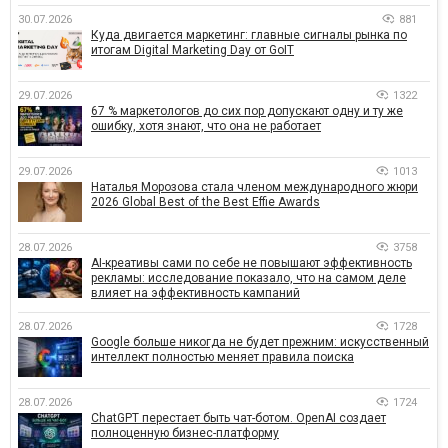
30.07.2026
881
Куда двигается маркетинг: главные сигналы рынка по
итогам Digital Marketing Day от GoIT
29.07.2026
1322
67 % маркетологов до сих пор допускают одну и ту же
ошибку, хотя знают, что она не работает
29.07.2026
1013
Наталья Морозова стала членом международного жюри
2026 Global Best of the Best Effie Awards
28.07.2026
3758
AI-креативы сами по себе не повышают эффективность
рекламы: исследование показало, что на самом деле
влияет на эффективность кампаний
28.07.2026
1728
Google больше никогда не будет прежним: искусственный
интеллект полностью меняет правила поиска
28.07.2026
1724
ChatGPT перестает быть чат-ботом. OpenAI создает
полноценную бизнес-платформу