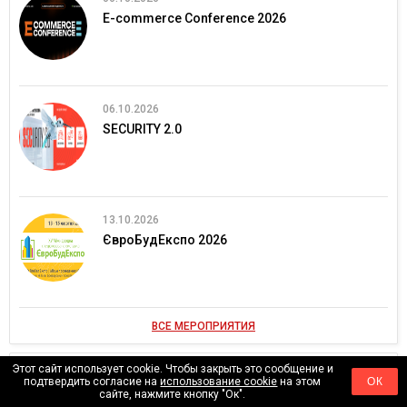
E-commerce Conference 2026
06.10.2026
SECURITY 2.0
13.10.2026
ЄвроБудЕкспо 2026
ВСЕ МЕРОПРИЯТИЯ
ВИДЕО
Этот сайт использует cookie. Чтобы закрыть это сообщение и
подтвердить согласие на
использование cookie
на этом
ОК
сайте, нажмите кнопку "Ок".