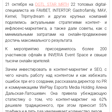
21 октября на
DGTL STAR MRTH
22 топовых digital-
специалиста из FAVBET, INTERTOP, Gastrofamily, МАУ,
Kernel, Tripmydream и других крупных компаний
поделились актуальными стратегиями контент- и
инфлюенс-маркетинга, а также дали советы, как с
минимальными затратами на онлайн-продвижение
достичь максимального результата.
К мероприятию присоединилось более 200
участников офлайн в INVERIA Event Space и свыше
тысячи онлайн-зрителей.
Зачем инвестировать в контент-маркетинг и SEO, с
чего начать работу над контентом и как избежать
ошибок при его создании, рассказала директор по PR
и коммуникациям WePlay Esports Media Holding Алена
Дальская-Латошевич. Она привела убеждающую
статистику о том, что контент-марктинг на 62%
дешевле традиционного, при этом приносит 55%
трафика и в пять раз увеличивает количество лидов.