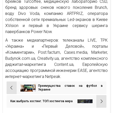
брейков Turcoffee, медицинскую лабораторию CSD,
бренд здоровых снеков нового поколения Brunch,
воду Divo Voda, компанию ARTPRIZ, оператора
собственной сети премиальных Led-экранов в Киеве
XVision и первый в Украине сервису шеринга
павербанков Power Now.
А также медиапартнеров: телеканалы LIVE, ТРК
«Украина» и «Первый Деловой», порталы
«Комментарии», Post.factum, Cases.media, Marketer,
Budynok.com.ua, Creativity.ua, агентство комплексного
диджитал-маркетинга Content.ua, Европейскую
ассоциацию программной инженерии EASE, агентство
интернет-маркетинга Netpeak.
Преимущества ставок на футбол в
Навигация
Украине
по
записям
Как выбрать хостинг. ТОП хостингов мира