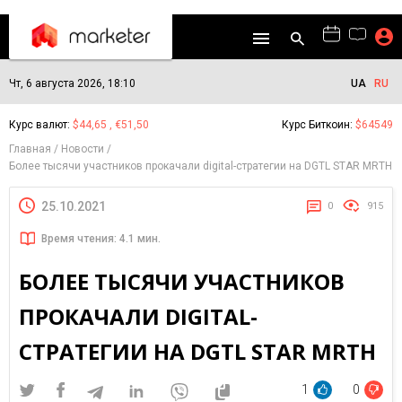
Чт, 6 августа 2026, 18:10
UA
RU
Курс валют:
$44,65 , €51,50
Курс Биткоин:
$64549
Главная
Новости
Более тысячи участников прокачали digital-стратегии на DGTL STAR MRTH
25.10.2021
0
915
Время чтения: 4.1 мин.
БОЛЕЕ ТЫСЯЧИ УЧАСТНИКОВ
ПРОКАЧАЛИ DIGITAL-
СТРАТЕГИИ НА DGTL STAR MRTH
1
0