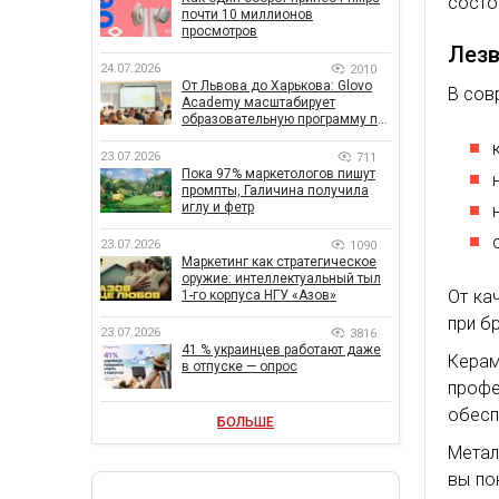
состо
почти 10 миллионов
просмотров
Лезв
24.07.2026
2010
От Львова до Харькова: Glovo
В сов
Academy масштабирует
образовательную программу по
поддержке украинского
бизнеса
23.07.2026
711
Пока 97% маркетологов пишут
промпты, Галичина получила
иглу и фетр
23.07.2026
1090
Маркетинг как стратегическое
оружие: интеллектуальный тыл
От ка
1-го корпуса НГУ «Азов»
при б
23.07.2026
3816
41 % украинцев работают даже
Кера
в отпуске — опрос
профе
обесп
БОЛЬШЕ
Метал
вы по