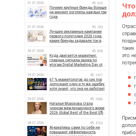
31.07.2026
623
Что
Почему крупные бренды больше
дол
не меняют логотипы каждые три
года
Отрас
31.07.2026
703
Лучшие рекламные кампании
справ
первого полугодия 2026 года:
поздн
какие бренды задавали тон в
отрасли
таких
30.07.2026
878
это н
Куда двигается маркетинг:
главные сигналы рынка по
потре
итогам Digital Marketing Day от
GoIT
29.07.2026
1317
67 % маркетологов до сих пор
допускают одну и ту же ошибку,
хотя знают, что она не работает
29.07.2026
1006
Наталья Морозова стала
членом международного жюри
2026 Global Best of the Best Effie
Прис
Awards
28.07.2026
3752
допол
AI-креативы сами по себе не
прибо
повышают эффективность