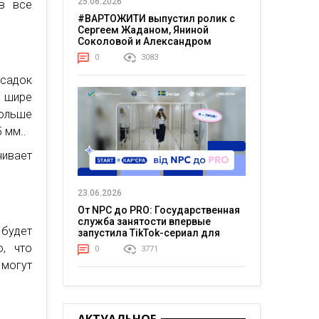
25.06.2026
в все
#ВАРТОЖИТИ выпустил ролик с
Сергеем Жаданом, Яниной
Соколовой и Александром
Тереном о жизни в постоянном
0
3083
напряжении
асадок
м шире
ольше
 мм..
чивает
23.06.2026
От NPC до PRO: Государственная
служба занятости впервые
будет
запустила TikTok-сериал для
молодежи
о, что
0
3771
 могут