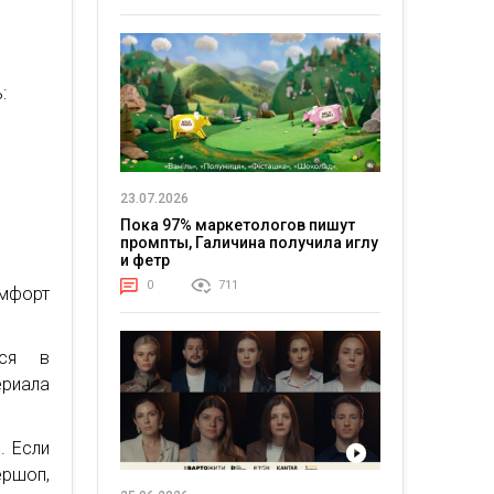
:
23.07.2026
Пока 97% маркетологов пишут
промпты, Галичина получила иглу
и фетр
0
711
омфорт
тся в
ериала
. Если
ершоп,