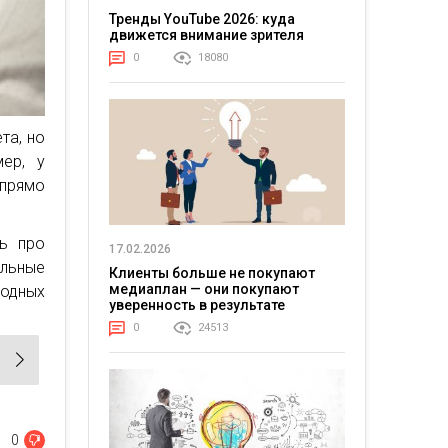
Тренды YouTube 2026: куда
движется внимание зрителя
0
18080
та, но
мер, у
 прямо
ь про
17.02.2026
альные
Клиенты больше не покупают
медиаплан — они покупают
одных
уверенность в результате
0
24513
0