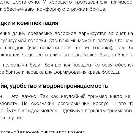
олне достаточно. У хорошего производителя триммеро
и обеспечивают комфортную стрижку и бритье.
дки и комплектация
ение длины срезаемых волосков варьируется за счет н
егулируемой головки. Это важный момент, потому что че
тр насадок (или возможности шкалы головки), тем б
жностей. Чаще всего, длина волоска может быть от 3 до 15
 полезными будут бритвенная насадка, которая обеспе
ое бритье и насадка для формирования краев бороды.
йн, удобство и водонепроницаемость
н – это важно. Так как неудобный триммер никто не 
ьзовать. Не скользкий, эргономичный корпус – это т
о быть в каждой модели. Отдельные варианты триммеров
оснащены:
системой влажной очистки под краном;