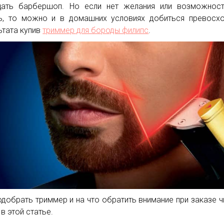
ать барбершоп. Но если нет желания или возможност
ь, то можно и в домашних условиях добиться превосх
ьтата купив
триммер для бороды филипс
.
одобрать триммер и на что обратить внимание при заказе ч
в этой статье.