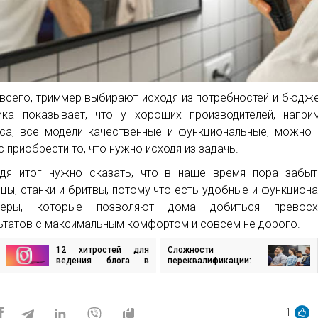
всего, триммер выбирают исходя из потребностей и бюдже
ика показывает, что у хороших производителей, напри
са, все модели качественные и функциональные, можно
с приобрести то, что нужно исходя из задачь.
дя итог нужно сказать, что в наше время пора забыт
цы, станки и бритвы, потому что есть удобные и функцион
меры, которые позволяют дома добиться превосх
ьтатов с максимальным комфортом и совсем не дорого.
12 хитростей для
Сложности
игация
ведения блога в
переквалификации:
Instagram
что мешает
украинцам овладеть
исям
новой профессией во
время войны
1