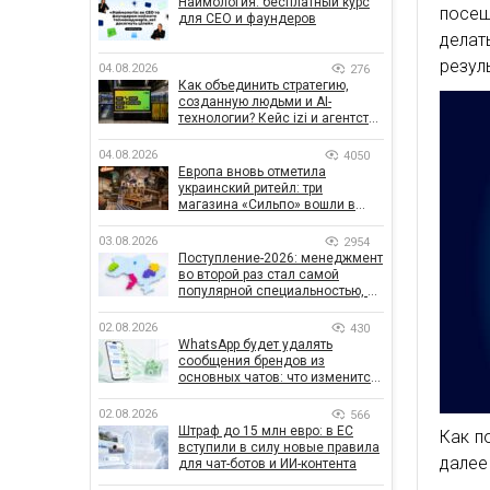
Наймология: бесплатный курс
посещ
для CEO и фаундеров
делат
резул
04.08.2026
276
Как объединить стратегию,
созданную людьми и AI-
технологии? Кейс izi и агентства
SHOTS
04.08.2026
4050
Европа вновь отметила
украинский ритейл: три
магазина «Сильпо» вошли в
рейтинг лучших супермаркетов
03.08.2026
2954
Поступление-2026: менеджмент
во второй раз стал самой
популярной специальностью, а
количество заявлений —
рекордным за последние 5 лет
02.08.2026
430
WhatsApp будет удалять
сообщения брендов из
основных чатов: что изменится
для бизнеса
02.08.2026
566
Штраф до 15 млн евро: в ЕС
Как п
вступили в силу новые правила
далее 
для чат-ботов и ИИ-контента