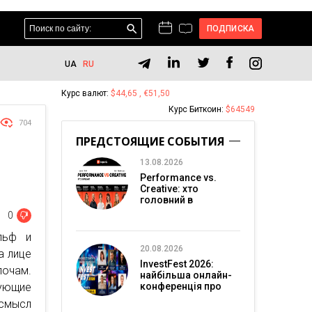
ПОДПИСКА
UA
RU
Курс валют:
$44,65 , €51,50
Курс Биткоин:
$64549
704
ПРЕДСТОЯЩИЕ СОБЫТИЯ
13.08.2026
Performance vs.
Creative: хто
головний в
перформанс-
0
маркетингу?
льф и
20.08.2026
а лице
InvestFest 2026:
лочам.
найбільша онлайн-
зующие
конференція про
інвестиції
смысл