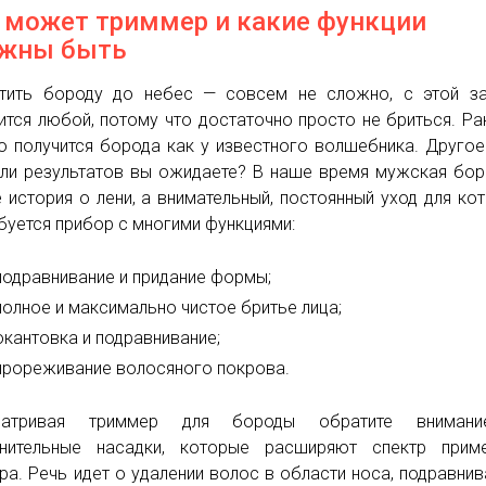
 может триммер и какие функции
жны быть
тить бороду до небес — совсем не сложно, с этой за
ится любой, потому что достаточно просто не бриться. Ра
о получится борода как у известного волшебника. Другое
 ли результатов вы ожидаете? В наше время мужская бо
е история о лени, а внимательный, постоянный уход для ко
буется прибор с многими функциями:
подравнивание и придание формы;
полное и максимально чистое бритье лица;
окантовка и подравнивание;
прореживание волосяного покрова.
матривая триммер для бороды обратите вниман
нительные насадки, которые расширяют спектр приме
ра. Речь идет о удалении волос в области носа, подравнив