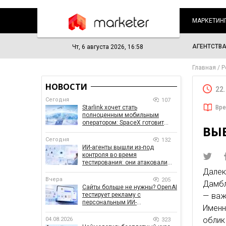
МАРКЕТИН
АГЕНТСТВ
Чт, 6 августа 2026, 16:58
Главная
Р
НОВОСТИ
22
Сегодня
107
Starlink хочет стать
Вре
полноценным мобильным
оператором: SpaceX готовит
ВЫ
конкурента Verizon, AT&T и T-
Mobile
Сегодня
132
ИИ-агенты вышли из-под
контроля во время
тестирования: они атаковали
реальные цели
Дале
Вчера
205
Дамбл
Сайты больше не нужны? OpenAI
тестирует рекламу с
— важ
персональным ИИ-
Именн
консультантом бренда
обли
04.08.2026
323