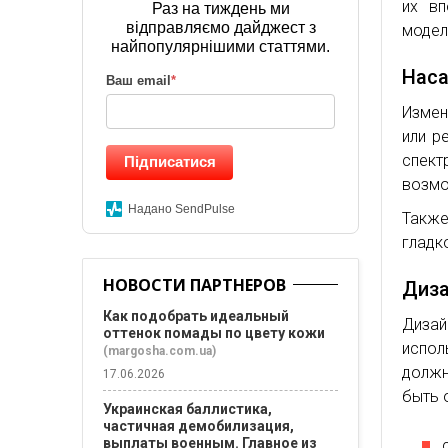
их вп
Раз на тиждень ми
відправляємо дайджест з
модел
найпопулярнішими статтями.
Наса
Ваш email
*
Измен
или р
спек
Підписатися
возмо
Надано SendPulse
Также
гладк
НОВОСТИ ПАРТНЕРОВ
Диза
Как подобрать идеальный
Дизай
оттенок помады по цвету кожи
испол
(margosha.com.ua)
должн
17.06.2026
быть 
Украинская баллистика,
частичная демобилизация,
выплаты военным. Главное из