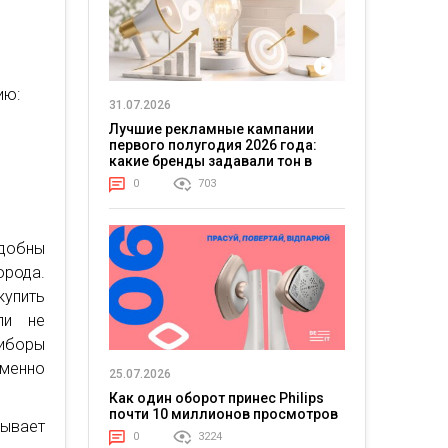
ию:
31.07.2026
Лучшие рекламные кампании
первого полугодия 2026 года:
какие бренды задавали тон в
отрасли
0
703
удобны
рода.
купить
ли не
риборы
именно
25.07.2026
Как один оборот принес Philips
почти 10 миллионов просмотров
зывает
0
3224