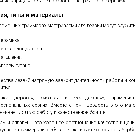
яние заряда чтобы не произошло неприятного сюрприза.
ия, типы и материалы
ременных триммерах материалами для лезвий могут служить
керамика;
нержавеющая сталь;
напыления;
сплавы титана.
чества лезвий напрямую зависит длительность работы и к
ритье.
мика дорогая, «модная и молодежная», применяе
ссиональных сериях. Вместе с тем, твердость этого мат
ечивает долгую работу и качественное бритье.
лы и сплавы – это хорошее соотношение качества и цены
купаете триммер для себя, а не планируете открывать барб