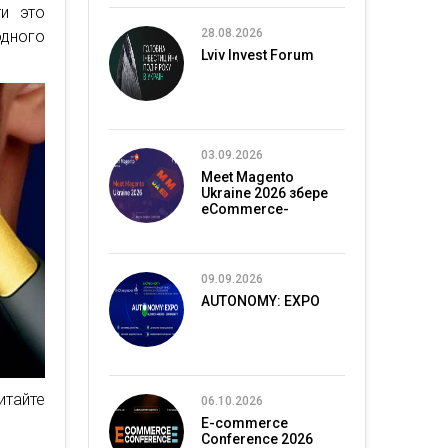
и это
28.08.2026
одного
Lviv Invest Forum
03.09.2026
Meet Magento
Ukraine 2026 збере
eCommerce-
спільноту в Києві
09.09.2026
AUTONOMY: EXPO
итайте
06.10.2026
E-commerce
Conference 2026