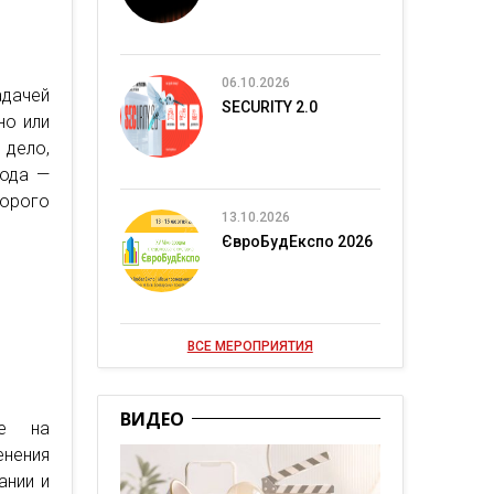
06.10.2026
дачей
SECURITY 2.0
но или
 дело,
рода —
торого
13.10.2026
ЄвроБудЕкспо 2026
ВСЕ МЕРОПРИЯТИЯ
ВИДЕО
ие на
нения
ании и