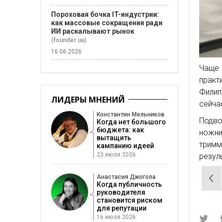
Пороховая бочка IT-индустрии:
как массовые сокращения ради
ИИ раскалывают рынок
(founder.ua)
16.06.2026
Чаще 
практ
Филип
ЛИДЕРЫ МНЕНИЙ
сейча
Константин Мельников
Подво
Когда нет большого
бюджета: как
ножни
вытащить
трим
кампанию идеей
23 июля 2026
резул
Нав
Анастасия Джогола
Когда публичность
по
руководителя
становится риском
зап
для репутации
16 июля 2026