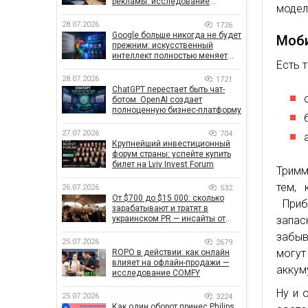
рекламы: исследование
модел
показало, что на самом деле
влияет на эффективность
28.07.2026
1726
кампаний
Google больше никогда не будет
Моб
прежним: искусственный
интеллект полностью меняет
Есть 
правила поиска
28.07.2026
1721
ChatGPT перестает быть чат-
ботом. OpenAI создает
полноценную бизнес-платформу
27.07.2026
704
Крупнейший инвестиционный
форум страны: успейте купить
билет на Lviv Invest Forum
Тримм
тем, 
26.07.2026
532
От $700 до $15 000: сколько
Прибо
зарабатывают и тратят в
запа
украинском PR — инсайты от
znamy и Women Make Money
забыв
25.07.2026
2679
могут
ROPO в действии: как онлайн
влияет на офлайн-продажи —
аккум
исследование COMFY
Ну и 
25.07.2026
3224
Как один оборот принес Philips