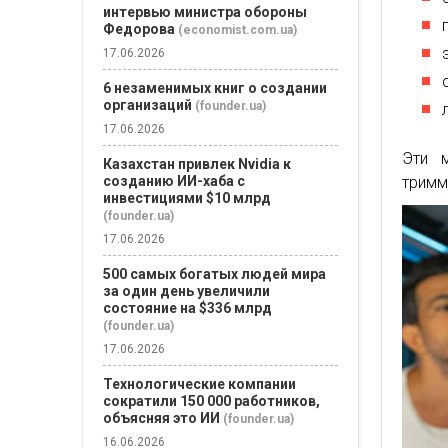
интервью министра обороны
Федорова
(economist.com.ua)
17.06.2026
6 незаменимых книг о создании
организаций
(founder.ua)
17.06.2026
Эти м
Казахстан привлек Nvidia к
тримм
созданию ИИ-хаба с
инвестициями $10 млрд
(founder.ua)
17.06.2026
500 самых богатых людей мира
за один день увеличили
состояние на $336 млрд
(founder.ua)
17.06.2026
Технологические компании
сократили 150 000 работников,
объясняя это ИИ
(founder.ua)
16.06.2026