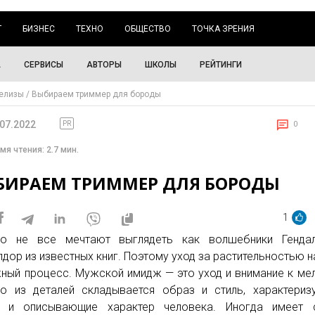
Г
БИЗНЕС
ТЕХНО
ОБЩЕСТВО
ТОЧКА ЗРЕНИЯ
А
СЕРВИСЫ
АВТОРЫ
ШКОЛЫ
РЕЙТИНГИ
елизы
Выбираем триммер для бороды
.07.2022
PR
0
мя чтения: 2.7 мин.
БИРАЕМ ТРИММЕР ДЛЯ БОРОДЫ
1
ко не все мечтают выглядеть как волшебники Генда
дор из известных книг. Поэтому уход за растительностью н
ный процесс. Мужской имидж — это уход и внимание к ме
о из деталей складывается образ и стиль, характери
к и описывающие характер человека. Иногда имеет 