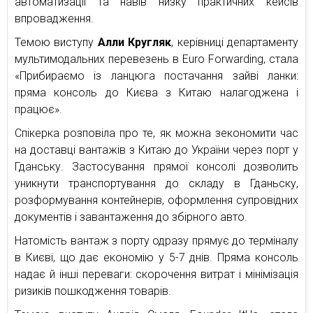
автоматизації та навів низку практичних кейсів
впровадження.
Темою виступу
Алли Кругляк
, керівниці департаменту
мультимодальних перевезень в Euro Forwarding, стала
«Прибираємо із ланцюга постачання зайві ланки:
пряма консоль до Києва з Китаю налагоджена і
працює».
Спікерка розповіла про те, як можна зекономити час
на доставці вантажів з Китаю до України через порт у
Гданську. Застосування прямої консолі дозволить
уникнути транспортування до складу в Гданьску,
розформування контейнерів, оформлення супровідних
документів і завантаження до збірного авто.
Натомість вантаж з порту одразу прямує до терміналу
в Києві, що дає економію у 5-7 днів. Пряма консоль
надає й інші переваги: скорочення витрат і мінімізація
ризиків пошкодження товарів.