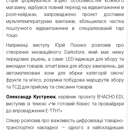
стали формуватися згідно особливостей кожного
магазину, відбувся повний перехід на відвантаження в
ролл-кейджах, запроваджено проект доставки
мультитемпературних вантажів, збільшилася частка
поштучного відвантаження в спеціалізованій тарі
тощо.
Наприкінці виступу Юрій Поєнко розповів про
створення інноваційного Darkstore, який має низку
передових рішень, а саме: LED-індикація для збору та
викладки товарів, smart візки для збору замовлень, дві
автоматизовані зони для збірки категорій овочі/
фрукти та мʼясо, розумна побудова маршрутів збору
та ТСД для прийому та списання товарів.
Олександр Кустреюк
, керівник проєкту ВЧАСНО.EDI,
виступив із темою «Чи готовий бізнес та провайдери
до впровадження Е-ТТН?»
Спікер розповів про важливість цифровізації товарно-
транспортної накладної — одного з найскладніших