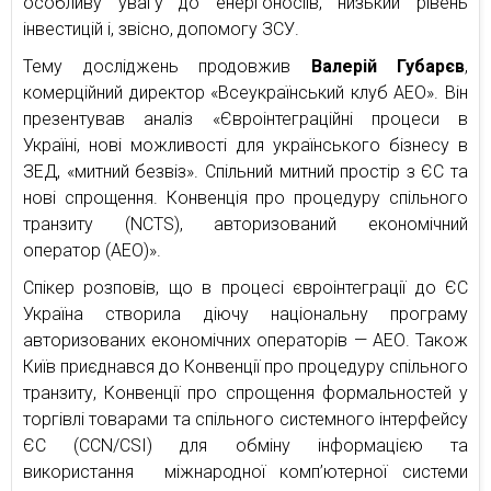
особливу увагу до енергоносіїв, низький рівень
інвестицій і, звісно, допомогу ЗСУ.
Тему досліджень продовжив
Валерій Губарєв
,
комерційний директор «Всеукраїнський клуб АЕО». Він
презентував аналіз «Євроінтеграційні процеси в
Україні, нові можливості для українського бізнесу в
ЗЕД, «митний безвіз». Спільний митний простір з ЄС та
нові спрощення. Конвенція про процедуру спільного
транзиту (NCTS), авторизований економічний
оператор (АЕО)».
Спікер розповів, що в процесі євроінтеграції до ЄС
Україна створила діючу національну програму
авторизованих економічних операторів — АЕО. Також
Київ приєднався до Конвенції про процедуру спільного
транзиту, Конвенції про спрощення формальностей у
торгівлі товарами та спільного системного інтерфейсу
ЄС (ССN/CSI) для обміну інформацією та
використання міжнародної комп’ютерної системи