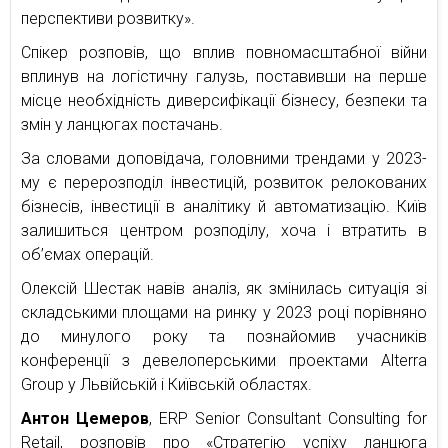
перспективи розвитку».
Спікер розповів, що вплив повномасштабної війни
вплинув на логістичну галузь, поставивши на перше
місце необхідність диверсифікації бізнесу, безпеки та
змін у ланцюгах постачань.
За словами доповідача, головними трендами у 2023-
му є перерозподіл інвестицій, розвиток релокованих
бізнесів, інвестиції в аналітику й автоматизацію. Київ
залишиться центром розподілу, хоча і втратить в
об’ємах операцій.
Олексій Шестак навів аналіз, як змінилась ситуація зі
складськими площами на ринку у 2023 році порівняно
до минулого року та познайомив учасників
конференції з девелоперськими проектами Alterra
Group у Львійській і Київській областях.
Антон Цемеров
, ERP Senior Consultant Consulting for
Retail, розповів про «Стратегію успіху ланцюга