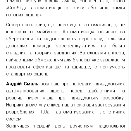
Темою виступу Андрія Смаля, Founder ItUa, стала
«Свобода автоматизації логістики або чіткі рамки
готових рішень».
Спікер наголосив, що інвестиції в автоматизацію, це
інвестиції в майбутнє. Автоматизація впливає на
збереження та задоволеність персоналу, оскільки
дозволяє команді зосереджуватися на більш
складних та творчих завданнях. За словами спікера,
найчастішим обмеженням для бізнесів, яке заважає їм
працювати ефективніше та швидше, є негнучкість
стандартних рішень.
Андрій Смаль
розповів про переваги індивідуальних
автоматизованих рішень перед шаблонними та
розвіяв низку міфів про індивідуальну розробку.
Наприкінці виступу спікер навів приклади застосування
розроблених ItUa автоматизованих логістичних
систем.
Закінчився перший день врученням національної