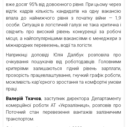
вже досяг 95% від довоєнного рівня. При цьому через
відтік кадрів кількість кандидатів на одну вакансію
впала до найнижчого рівня з початку війни — 1,9
особи. Ситуація в логістичній галузі не така критична і
свідчить про високий рівень конкуренції за робочі
місця, а найпопулярнішими вакансіями є менеджери з
міжнародних перевезень, водії та логісти.
Наприкінці доповіді Юлія Далібук розповіла про
очікування пошукачів від роботодавців. Головними
критеріями залишаються гідний рівень зарплати,
прозорість працевлаштування, гнучкий графік роботи,
можливість кар’єрного зростання та комфортні умови
праці.
Валерій Ткачов
, заступник директора Департаменту
комерційної роботи АТ «Укрзалізниця», розповів про
Поточний стан перевезення вантажів залізничним
транспортом.