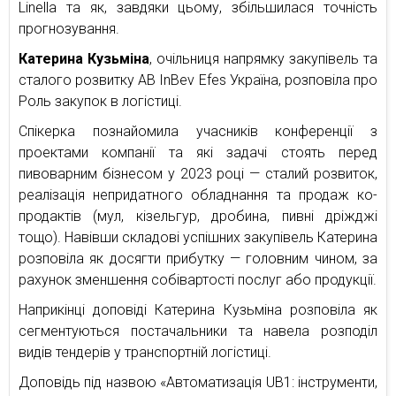
Linella та як, завдяки цьому, збільшилася точність
прогнозування.
Катерина Кузьміна
, очільниця напрямку закупівель та
сталого розвитку AB InBev Efes Україна, розповіла про
Роль закупок в логістиці.
Спікерка познайомила учасників конференції з
проектами компанії та які задачі стоять перед
пивоварним бізнесом у 2023 році — сталий розвиток,
реалізація непридатного обладнання та продаж ко-
продактів (мул, кізельгур, дробина, пивні дріжджі
тощо). Навівши складові успішних закупівель Катерина
розповіла як досягти прибутку — головним чином, за
рахунок зменшення собівартості послуг або продукції.
Наприкінці доповіді Катерина Кузьміна розповіла як
сегментуються постачальники та навела розподіл
видів тендерів у транспортній логістиці.
Доповідь під назвою «Автоматизація UB1: інструменти,