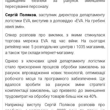
підвищення безпеки за рахунок зменшення
пересування персоналу.
Сергій Поляков
, заступник директора департаменту
логістики EVA, виступив з доповіддю «EVA. На гребені
хвилі змін».
Спікер розповів про виклики, з якими стикнулася
торгова мережа EVA під час війни. На сьогодні
ритейлер має 5 розподільчих центрів і 1035 магазинів,
а також три склади інтернет-магазину.
Однією з ключових цілей департаменту логістики
стало прискорення процесів обробки замовлень за
рахунок впровадження нових технологій, оптимізації
робочого місця та програмного забезпечення. Це
вдалося зробити за рахунок зміни стратегії
комплектації замовлень, що призвело до зменшення
трудовитрат на обробку товарів більш ніж на 40%.
Наприкінці виступу Сергій Поляков розповів про