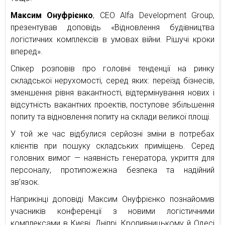
Максим Онуфрієнко
, CEO Alfa Development Group,
презентував доповідь «Відновлення будівництва
логістичних комплексів в умовах війни. Рішучі кроки
вперед».
Спікер розповів про головні тенденції на ринку
складської нерухомості, серед яких: переїзд бізнесів,
зменшення рівня вакантності, відтермінування нових і
відсутність вакантних проектів, поступове збільшення
попиту та відновлення попиту на склади великої площі.
У той же час відбулися серйозні зміни в потребах
клієнтів при пошуку складських приміщень. Серед
головних вимог — наявність генератора, укриття для
персоналу, протипожежна безпека та надійний
зв’язок.
Наприкінці доповіді Максим Онуфрієнко познайомив
учасників конференції з новими логістичними
комплексами в Києві, Дніпрі, Кропивницькому й Одесі