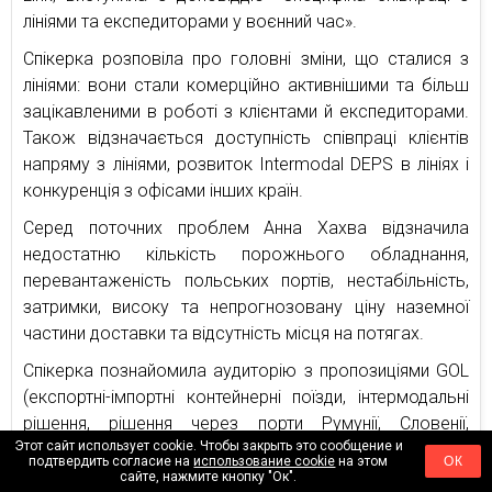
лініями та експедиторами у воєнний час».
Спікерка розповіла про головні зміни, що сталися з
лініями: вони стали комерційно активнішими та більш
зацікавленими в роботі з клієнтами й експедиторами.
Також відзначається доступність співпраці клієнтів
напряму з лініями, розвиток Intermodal DEPS в лініях і
конкуренція з офісами інших країн.
Серед поточних проблем Анна Хахва відзначила
недостатню кількість порожнього обладнання,
перевантаженість польських портів, нестабільність,
затримки, високу та непрогнозовану ціну наземної
частини доставки та відсутність місця на потягах.
Спікерка познайомила аудиторію з пропозиціями GOL
(експортні-імпортні контейнерні поїзди, інтермодальні
рішення, рішення через порти Румунії, Словенії,
Этот сайт использует cookie. Чтобы закрыть это сообщение и
контрейлерні поїзди з Гданську та Каунасу та Познані
подтвердить согласие на
использование cookie
на этом
ОК
до Ягодину, склад в Мукачево, ЗД рішення з Коперу,
сайте, нажмите кнопку "Ок".