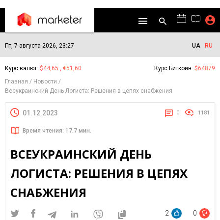
Пт, 7 августа 2026, 23:27
UA
RU
Курс валют:
$44,65 , €51,60
Курс Биткоин:
$64879
Главная
Новости
Всеукраинский День Логиста: Решения в цепях снабжения
01.12.2023
0
1181
Время чтения: 17.7 мин.
ВСЕУКРАИНСКИЙ ДЕНЬ
ЛОГИСТА: РЕШЕНИЯ В ЦЕПЯХ
СНАБЖЕНИЯ
2
0