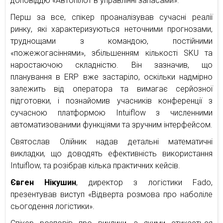
доповіддю «Автопілот в управлінні запасами».
Перш за все, спікер проаналізував сучасні реалії
ринку, які характеризуються неточними прогнозами,
труднощами з командою, постійними
«пожежогасіннями», збільшенням кількості SKU та
наростаючою складністю. Він зазначив, що
планування в ERP вже застаріло, оскільки надмірно
залежить від оператора та вимагає серйозної
підготовки, і познайомив учасників конференції з
сучасною платформою Intuiflow з численними
автоматизованими функціями та зручним інтерфейсом.
Святослав Олійник надав детальні математичні
викладки, що доводять ефективність використання
Intuiflow, та розібрав кілька практичних кейсів.
Євген Нікушин
, директор з логістики Fado,
презентував виступ «Відверта розмова про наболіле
сьогодення логістики».