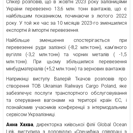
Спікер розповів, що в жовтні 2023 року залізницями
України перевезено 13,6 млн. тонн вантажів, що є
найбільшим показником, починаючи з лютого 2022
року. У той же час за 10 місяців 2023-го зменшилися
експортні й імпортні перевезення.
Найбільше зменшення спостерігається при
перевезенні руди залізної (-8,2 млн.тонн), кам’яного
вугілля (-3,2 млн.тонн) та чорних металів ( -1,5
млн.тонн). При цьому збільшилися перевезення
мінбудматеріалів (+5,2 млн.тонн) та зернових вантажів
Наприкінці виступу Валерій Ткачов розповів про
створення ТОВ Ukrainian Railways Cargo Poland, яке
забезпечує послуги транспортного обслуговування
та оперування вагонами на території країн ЄС, і
познайомив учасників конференції з інтермодальним
сервісом Укрзалізниці.
Анна Хахва
, директорка київської філії Global Ocean
Link, виступила з доповіддю «Специфіка співпраці з