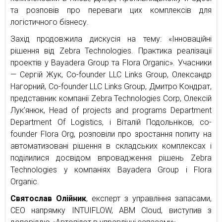
та розповів про переваги цих комплексів для
логістичного бізнесу.
Захід продовжила дискусія на тему: «Інноваційні
рішення від Zebra Technologies. Практика реалізації
проектів у Bayadera Group та Flora Organic». Учасники
— Сергій Жук, Co-founder LLC Links Group, Олександр
Нагорний, Co-founder LLC Links Group, Дмитро Кондрат,
представник компанії Zebra Technologies Corp, Олексій
Лук’янюк, Head of projects and programs Department
Department Of Logistics, і Віталій Подольніков, co-
founder Flora Org, розповіли про зростання попиту на
автоматизовані рішення в складських комплексах і
поділилися досвідом впровадження рішень Zebra
Technologies у компаніях Bayadera Group і Flora
Organic.
Святослав Олійник
, експерт з управління запасами,
СЕО напрямку INTUIFLOW, ABM Cloud, виступив з