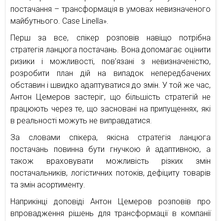
постачання – трансформація в умовах невизначеного
майбутнього. Сase Linella».
Перш за все, спікер розповів навіщо потрібна
стратегія ланцюга постачань. Вона допомагає оцінити
ризики і можливості, пов’язані з невизначеністю,
розробити план дій на випадок непередбачених
обставин і швидко адаптуватися до змін. У той же час,
Антон Цемеров застеріг, що більшість стратегій не
працюють через те, що засновані на припущеннях, які
в реальності можуть не виправдатися.
За словами спікера, якісна стратегія ланцюга
постачань повинна бути гнучкою й адаптивною, а
також враховувати можливість різких змін
постачальників, логістичних потоків, дефіциту товарів
та змін асортименту.
Наприкінці доповіді Антон Цемеров розповів про
впровадження рішень для трансформації в компанії