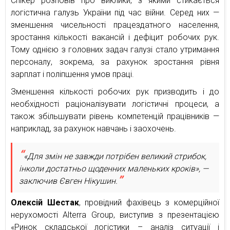
Спікер розповів про виклики, з якими стикається
логістична галузь України під час війни. Серед них —
зменшення чисельності працездатного населення,
зростання кількості вакансій і дефіцит робочих рук.
Тому однією з головних задач галузі стало утримання
персоналу, зокрема, за рахунок зростання рівня
зарплат і поліпшення умов праці.
Зменшення кількості робочих рук призводить і до
необхідності раціоналізувати логістичні процеси, а
також збільшувати рівень компетенцій працівників —
наприклад, за рахунок навчань і заохочень.
«Для змін не завжди потрібен великий стрибок,
інколи достатньо щоденних маленьких кроків», —
заключив Євген Нікушин.
Олексій Шестак
, провідний фахівець з комерційної
нерухомості Alterra Group, виступив з презентацією
«Ринок складської логістики – аналіз ситуації і