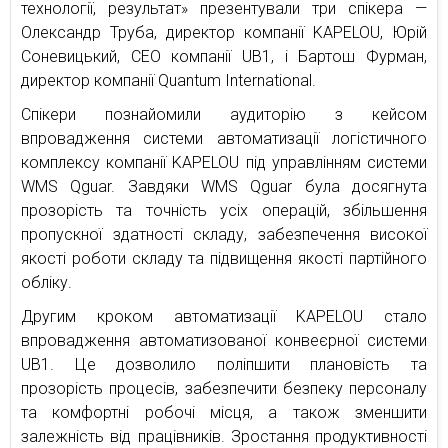
технології, результат» презентували три спікера —
Олександр Труба, директор компанії KAPELOU, Юрій
Соневицький, CEO компанії UB1, і Бартош Фурман,
директор компанії Quantum International.
Спікери познайомили аудиторію з кейсом
впровадження системи автоматизації логістичного
комплексу компанії KAPELOU під управлінням системи
WMS Qguar. Завдяки WMS Qguar була досягнута
прозорість та точність усіх операцій, збільшення
пропускної здатності складу, забезпечення високої
якості роботи складу та підвищення якості партійного
обліку.
Другим кроком автоматизації KAPELOU стало
впровадження автоматизованої конвеєрної системи
UB1. Це дозволило поліпшити плановість та
прозорість процесів, забезпечити безпеку персоналу
та комфортні робочі місця, а також зменшити
залежність від працівників. Зростання продуктивності