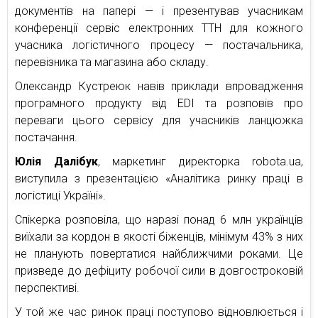
документів на папері — і презентував учасникам
конференції сервіс електронних ТТН для кожного
учасника логістичного процесу — постачальника,
перевізника та магазина або складу.
Олександр Кустреюк навів приклади впровадження
програмного продукту від EDI та розповів про
переваги цього сервісу для учасників ланцюжка
постачання.
Юлія Далібук
, маркетинг директорка robota.ua,
виступила з презентацією «Аналітика ринку праці в
логістиці Україні».
Спікерка розповіла, що наразі понад 6 млн українців
виїхали за кордон в якості біженців, мінімум 43% з них
не планують повертатися найближчими роками. Це
призведе до дефіциту робочої сили в довгостроковій
перспективі.
У той же час ринок праці поступово відновлюється і