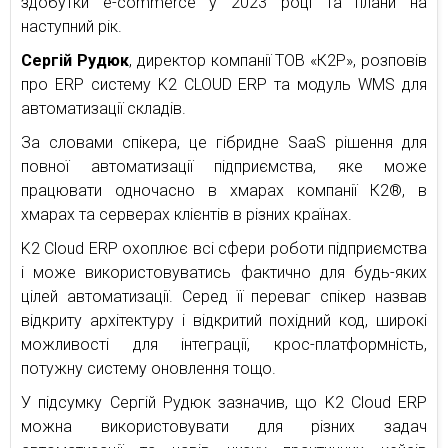
здобутки e-commerce у 2023 році та плани на
наступний рік.
Сергій Рудюк
, директор компанії ТОВ «К2Р», розповів
про ERP систему K2 CLOUD ERP та модуль WMS для
автоматизації складів.
За словами спікера, це гібридне SaaS рішення для
повної автоматизації підприємства, яке може
працювати одночасно в хмарах компанії К2®, в
хмарах та серверах клієнтів в різних країнах.
K2 Cloud ERP охоплює всі сфери роботи підприємства
і може використовуватись фактично для будь-яких
цілей автоматизації. Серед її переваг спікер назвав
відкриту архітектуру і відкритий похідний код, широкі
можливості для інтеграції, крос-платформність,
потужну систему оновлення тощо.
У підсумку Сергій Рудюк зазначив, що K2 Cloud ERP
можна використовувати для різних задач