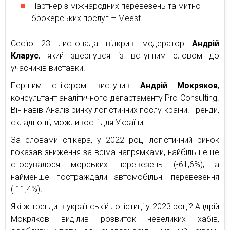
Партнер з міжнародних перевезень та митно-
брокерських послуг – Meest
Сесію 23 листопада відкрив модератор
Андрій
Кларус
, який звернувся із вступним словом до
учасників виставки.
Першим спікером виступив
Андрій Мокряков
,
консультант аналітичного департаменту Pro-Consulting.
Він навів Аналіз ринку логістичних послу країни. Тренди,
складнощі, можливості для України.
За словами спікера, у 2022 році логістичний ринок
показав зниження за всіма напрямками, найбільше це
стосувалося морських перевезень (-61,6%), а
найменше постраждали автомобільні перевезення
(-11,4%).
Які ж тренди в українській логістиці у 2023 році? Андрій
Мокряков виділив розвиток невеликих хабів,