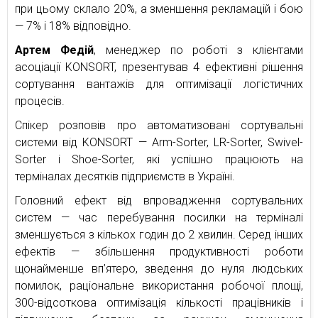
при цьому склало 20%, а зменшення рекламацій і бою
— 7% і 18% відповідно.
Артем Федій
, менеджер по роботі з клієнтами
асоціації KONSORT, презентував 4 ефективні рішення
сортування вантажів для оптимізації логістичних
процесів.
Спікер розповів про автоматизовані сортувальні
системи від KONSORT — Arm-Sorter, LR-Sorter, Swivel-
Sorter і Shoe-Sorter, які успішно працюють на
терміналах десятків підприємств в Україні.
Головний ефект від впровадження сортувальних
систем — час перебування посилки на терміналі
зменшується з кількох годин до 2 хвилин. Серед інших
ефектів — збільшення продуктивності роботи
щонайменше вп’ятеро, зведення до нуля людських
помилок, раціональне використання робочої площі,
300-відсоткова оптимізація кількості працівників і