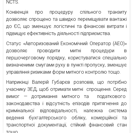
NCTS.
Конвенція про процедуру спільного транзиту
дозволяє спрощено та швидко переміщувати вантажі
до ЄС, що зменшує логістичні та фінансові витрати і
підвищує ефективність діяльності підприємства.
Статус «Авторизований Економічний Оператор (АЕО)»
дозволяє проводити митні процедури в
першочерговому порядку, користуватися спеціально
визначеними смугами руху в пункті пропуску, зменшує
управління ризиками форм митного контролю тощо.
Наприкінці Валерій Губарєв розповів, що потрібно
учаснику ЗЕД, щоб отримати митні спрощення. Серед
вимог — дотримання митного та податкового
законодавства і відсутність епізодів притягнення до
кримінальної відповідальності, належна система
ведення бухгалтерського обліку, комерційної та
транспортної документації, стійкий фінансовий стан
тощо.