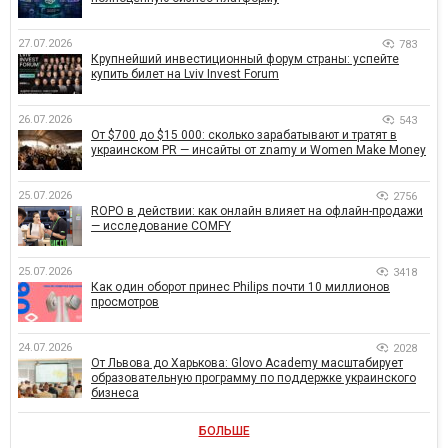
27.07.2026
783
Крупнейший инвестиционный форум страны: успейте
купить билет на Lviv Invest Forum
26.07.2026
543
От $700 до $15 000: сколько зарабатывают и тратят в
украинском PR — инсайты от znamy и Women Make Money
25.07.2026
2756
ROPO в действии: как онлайн влияет на офлайн-продажи
— исследование COMFY
25.07.2026
3418
Как один оборот принес Philips почти 10 миллионов
просмотров
24.07.2026
2028
От Львова до Харькова: Glovo Academy масштабирует
образовательную программу по поддержке украинского
бизнеса
БОЛЬШЕ