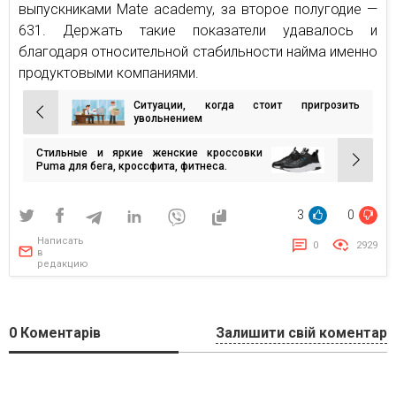
выпускниками Mate academy, за второе полугодие —
631. Держать такие показатели удавалось и
благодаря относительной стабильности найма именно
продуктовыми компаниями.
Ситуации, когда стоит пригрозить
Навигация
увольнением
по
Стильные и яркие женские кроссовки
записям
Puma для бега, кроссфита, фитнеса.
3
0
Написать
0
2929
в
редакцию
0
Коментарів
Залишити свій коментар