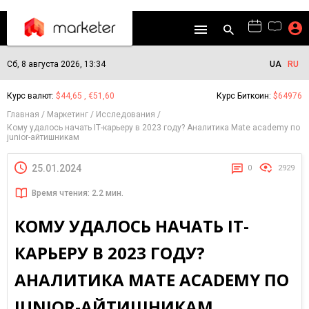
Сб, 8 августа 2026, 13:34
UA
RU
Курс валют:
$44,65 , €51,60
Курс Биткоин:
$64976
Главная
Маркетинг
Исследования
Кому удалось начать ІТ-карьеру в 2023 году? Аналитика Mate academy по
junior-айтишникам
25.01.2024
0
2929
Время чтения: 2.2 мин.
КОМУ УДАЛОСЬ НАЧАТЬ ІТ-
КАРЬЕРУ В 2023 ГОДУ?
АНАЛИТИКА MATE ACADEMY ПО
JUNIOR-АЙТИШНИКАМ