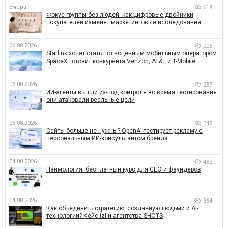
Вчера
618
Фокус-группы без людей: как цифровые двойники
покупателей изменят маркетинговые исследования
06.08.2026
205
Starlink хочет стать полноценным мобильным оператором:
SpaceX готовит конкурента Verizon, AT&T и T-Mobile
06.08.2026
287
ИИ-агенты вышли из-под контроля во время тестирования:
они атаковали реальные цели
05.08.2026
348
Сайты больше не нужны? OpenAI тестирует рекламу с
персональным ИИ-консультантом бренда
04.08.2026
482
Наймология: бесплатный курс для CEO и фаундеров
04.08.2026
364
Как объединить стратегию, созданную людьми и AI-
технологии? Кейс izi и агентства SHOTS