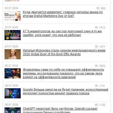
30.07.2026
950
Куда двигается маркетинг: главные сигналы рынка по
итогам Digital Marketing Day от GoIT
29.07.2026
1415
67 % маркетологов до сих пор допускают одну и ту же
ошибку, хотя знают, что она не работает
29.07.2026
1077
Наталья Морозова стала членом международного жюри
2026 Global Best of the Best Effie Awards
28.07.2026
3822
AI-креативы сами по себе не повышают эффективность
рекламы: исследование показало, что на самом деле
влияет на эффективность кампаний
28.07.2026
1741
Google больше никогда не будет прежним: искусственный
интеллект полностью меняет правила поиска
28.07.2026
1732
ChatGPT перестает быть чат-ботом. OpenAI создает
полноценную бизнес-платформу