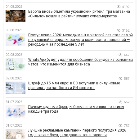
04.08.2026
4192
Европа вновь отметила украинский ритейл: три магазина
«Сильпо» вошли в рейтинг лучших супермаркетов
03.08.2026
3162
Поступление-2026: менеджмент во второй раз стал самой
популярной специальностью, а количество заявлений —
рекордным за последние 5 лет
02.08.2026
447
WhatsApp будет удалять сообщения брендов из основных
чатов: что изменится для бизнеса
02.08.2026
587
Штраф до 15 млн евро: в ЕС вступили в силу новые
правила для чат-ботов и ИИ-контента
31.07.2026
662
Почему крупные бренды больше не меняют логотипы
каждые три года
31.07.2026
737
Лучшие рекламные кампании первого полугодия 2026
года: какие бренды задавали тон в отрасли