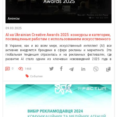
Анонсы
09.03.2025
АІ на Ukrainian Creative Awards 2025: конкурсы и категории,
посвященные работам с использованием искусственного
интеллекта
В Украине, как и во всем мире, искусственный интеллект (AI) все
активнее внедряется брендами в сфере рекламы и маркетинга. Эта
глобальная тенденция отразилась и на рекламных фестивалях, где
развитие AI стало одним из ключевых нововведений 2025 года в
конкурсных программах Ukrainian Creative Awards/UCA. Рассказываем,
какие конкурсы и категории появились в этом году, чтобы отметить
0
1468
лучшие […]
События