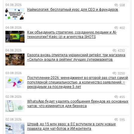
04.08.2026
558
Наймология: бесплатный курс для CEO и фаундеров
04.08.2026
402
Как объединить стратегию, созданную людьми и AI-
технологии? Кейс izi и агентства SHOTS
04.08.2026
4232
Европа вновь отметила украинский ритейл: три магазина
«Сильпо» вошли в рейтинг лучших супермаркетов
03.08.2026
3250
Поступление-2026: менеджмент во второй раз стал самой
популярной специальностью, а количество заявлений —
рекордным за последние 5 лет
02.08.2026
455
WhatsApp будет удалять сообщения брендов из основных
чатов: что изменится для бизнеса
02.08.2026
595
Штраф до 15 млн евро: в ЕС вступили в силу новые
правила для чат-ботов и ИИ-контента