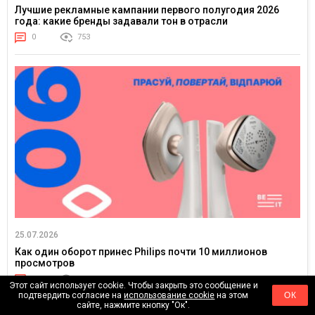
Лучшие рекламные кампании первого полугодия 2026
года: какие бренды задавали тон в отрасли
0
753
25.07.2026
Как один оборот принес Philips почти 10 миллионов
просмотров
0
3536
Этот сайт использует cookie. Чтобы закрыть это сообщение и
подтвердить согласие на
использование cookie
на этом
ОК
сайте, нажмите кнопку "Ок".