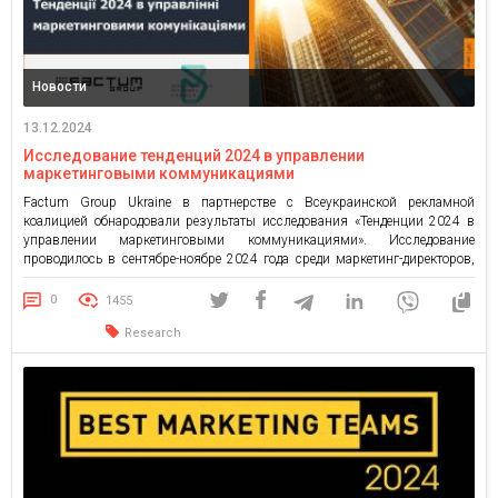
Новости
13.12.2024
Исследование тенденций 2024 в управлении
маркетинговыми коммуникациями
Factum Group Ukraine в партнерстве с Всеукраинской рекламной
коалицией обнародовали результаты исследования «Тенденции 2024 в
управлении маркетинговыми коммуникациями». Исследование
проводилось в сентябре-ноябре 2024 года среди маркетинг-директоров,
других представителей отделов маркетинга и руководителей компаний,
которые являются постоянными участниками или членами жюри Effie
0
1455
Awards Ukraine, а также рекламодателей, участвующих в ежегодных
Research
индустриальных исследованиях ВРК, таких как Best […]