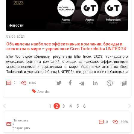
Новости
09.06.2024
Объявлены наиболее эффективные компании, бренды и
агентства в мире – украинские Gres Todorchuk и UNITED 24
в топе рейтингов
Effie Worldwide объявили результаты Effie Index 2023, тринадцатого
ежегодного рейтинга компаний, стоящих за наиболее эффективными
маркетинговыми инициативами в мире. Украинское агентство Gres
Todorchuk и украинский бренд UNITED24 находятся в топе глобальных и
европейских рейтингов Effie Index 2023. Gres Todorchuk вошла в топ-3
самых эффективных независимых агентств года во всем мире и
0
1006
возглавила два рейтинга в […]
Awards
1
2
3
4
5
6
Написать
0
3956
в
редакцию