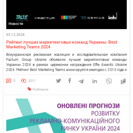
Новости
03.12.2024
Рейтинг лучших маркетинговых команд Украины: Best
Marketing Teams 2024
Всеукраинская рекламная коалиция и исследовательская компания
Factum Group Ukraine объявили лучшие маркетинговые команды
Украины 2024 в рамках церемонии награждения Effie Awards Ukraine
2024. Рейтинг Best Marketing Teams анонсируется ежегодно с 2013 года и
уже стал важным событием для украинского маркетингового сообщества.
Методология Best Marketing Teams была разработана Factum Group
0
2217
Ukraine совместно со Всеукраинской рекламной коалицией. […]
Рейтинги