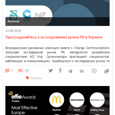
Анонсы
22.08.2024
Присоединяйтесь к исследованию рынка PR в Украине
Всеукраинская рекламная коалиция вместе с Change Communications
запускает исследование рынка PR, методология разработана
специалистами MZ Hub. Организаторы приглашают специалистов,
работающих в коммуникациях, приобщиться к исследованию рынка по
связям с общественностью. Цель исследования – сформировать
детальную карту PR-рынка в Украине, в частности, выяснить его
0
788
структуру, уточнить перечень услуг, предоставляемых специалистами
Опросы
сферы связей с общественностью, и идентифицировать […]