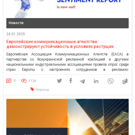
Новости
24.01.2025
Европейские коммуникационные агентства
демонстрируют устойчивость в условиях растущих
вызовов
Европейская Ассоциация Коммуникационных Агентств (EACA) в
партнерстве со Всеукраинской рекламной коалицией и другими
национальными индустриальными ассоциациями провела опрос среди
стран Европы о настроениях сотрудников в рекламно-
коммуникационной индустрии, который показал, что европейские
коммуникационные агентства успешно преодолевают вызовы, сохраняя
0
1124
стойкость и оптимизм. Результаты опроса, охватившего почти 4 000
Опросы
специалистов из 25 стран Европы, показывают, что сектор гордится […]