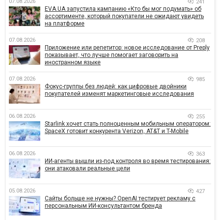
07.08.2026
241
EVA.UA запустила кампанию «Кто бы мог подумать» об
ассортименте, который покупатели не ожидают увидеть
на платформе
07.08.2026
208
Приложение или репетитор: новое исследование от Preply
показывает, что лучше помогает заговорить на
иностранном языке
07.08.2026
985
Фокус-группы без людей: как цифровые двойники
покупателей изменят маркетинговые исследования
06.08.2026
255
Starlink хочет стать полноценным мобильным оператором:
SpaceX готовит конкурента Verizon, AT&T и T-Mobile
06.08.2026
363
ИИ-агенты вышли из-под контроля во время тестирования:
они атаковали реальные цели
05.08.2026
427
Сайты больше не нужны? OpenAI тестирует рекламу с
персональным ИИ-консультантом бренда