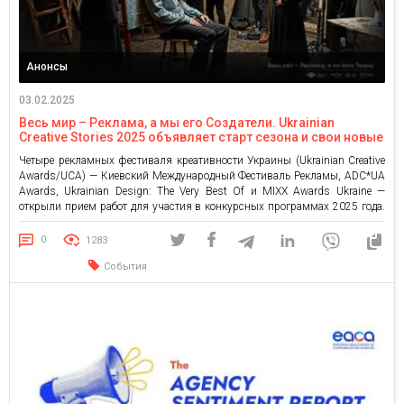
Анонсы
03.02.2025
Весь мир – Реклама, а мы его Создатели. Ukrainian
Creative Stories 2025 объявляет старт сезона и свои новые
конкурсные категории AI
Четыре рекламных фестиваля креативности Украины (Ukrainian Creative
Awards/UCA) — Киевский Международный Фестиваль Рекламы, ADC*UA
Awards, Ukrainian Design: The Very Best Of и MIXX Awards Ukraine —
открыли прием работ для участия в конкурсных программах 2025 года.
Нынешние фестивали дополнены новыми конкурсными категориями,
посвященными работам с использованием искусственного интеллекта.
0
1283
Прием работ открыт на сайте creative-stories.com.ua. В новом […]
События