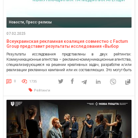
Новости, Пресс-релизы
07.02.2025
Всеукраинская рекламная коалиция совместно с Factum
Group представит результаты исследования «Выбор
рекламодателя 2024»
Результаты исследования представлены в двух рейтингах:
Коммуникационные агентства – рекламно-коммуникационные агентства,
специализирующиеся на решении креативных задач, разработке и/или
реализации рекламных кампаний или их составляющих. Это могут быть
стратегические решения, креативные идеи, диджитал-коммуникации
(включая создание сайтов, приложений и т.д.), нон-медиа активности,
0
1735
маркетинговые и PR-задачи, производство видеоконтента и т.д.
Рейтинги
Медийные агентства (full service медиа) – агентства, занимающиеся
разработкой медиастратегий, […]