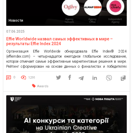
Новости
07.06.2025
Effie Worldwide назвал самых эффективных в мире –
результаты Effie Index 2024
Организация Effie Worldwide обнародовала Effie Index® 2024
(effieindex.com) – четырнадцатое ежегодное глобальное исследование,
которое отмечает самые эффективные маркетинговые решения в мире.
Рейтинг сформирован на основе данных о финалистах и победителях
региональных, национальных и глобальных конкурсов Effie Awards,
включая результаты Effie Awards Ukraine 2024. «Effie Index устанавливает
0
1291
глобальный стандарт маркетинговой эффективности. Он отмечает
Awards
работы, которые действительно […]