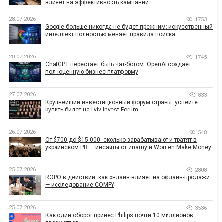
влияет на эффективность кампаний
28.07.2026
1753
Google больше никогда не будет прежним: искусственный
интеллект полностью меняет правила поиска
28.07.2026
1745
ChatGPT перестает быть чат-ботом. OpenAI создает
полноценную бизнес-платформу
27.07.2026
833
Крупнейший инвестиционный форум страны: успейте
купить билет на Lviv Invest Forum
26.07.2026
548
От $700 до $15 000: сколько зарабатывают и тратят в
украинском PR — инсайты от znamy и Women Make Money
25.07.2026
2808
ROPO в действии: как онлайн влияет на офлайн-продажи
— исследование COMFY
25.07.2026
3536
Как один оборот принес Philips почти 10 миллионов