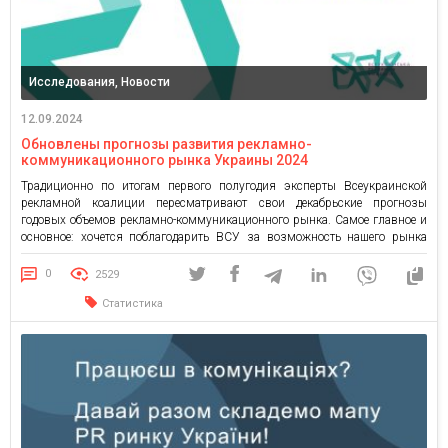
Исследования, Новости
12.09.2024
Обновлены прогнозы развития рекламно-
коммуникационного рынка Украины 2024
Традиционно по итогам первого полугодия эксперты Всеукраинской
рекламной коалиции пересматривают свои декабрьские прогнозы
годовых объемов рекламно-коммуникационного рынка. Самое главное и
основное: хочется поблагодарить ВСУ за возможность нашего рынка
работать и продолжать его развитие! Без них это было бы невозможно.
Первое полугодие 2024 г. оказалось благоприятным для рекламных
0
2529
инвестиций и поэтому индустрия настроена вполне оптимистично,
Статистика
просмотрев […]