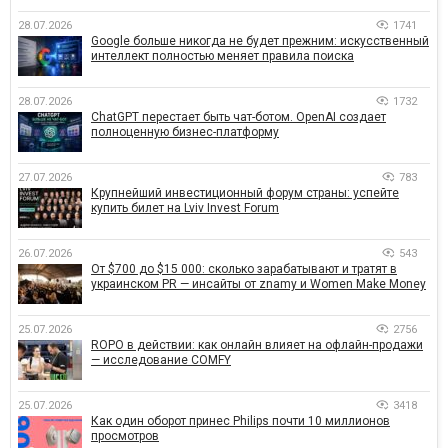
28.07.2026
1741
Google больше никогда не будет прежним: искусственный
интеллект полностью меняет правила поиска
28.07.2026
1732
ChatGPT перестает быть чат-ботом. OpenAI создает
полноценную бизнес-платформу
27.07.2026
783
Крупнейший инвестиционный форум страны: успейте
купить билет на Lviv Invest Forum
26.07.2026
543
От $700 до $15 000: сколько зарабатывают и тратят в
украинском PR — инсайты от znamy и Women Make Money
25.07.2026
2756
ROPO в действии: как онлайн влияет на офлайн-продажи
— исследование COMFY
25.07.2026
3418
Как один оборот принес Philips почти 10 миллионов
просмотров