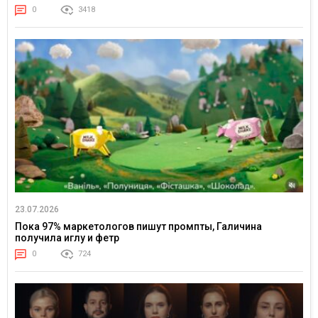
0
3418
23.07.2026
Пока 97% маркетологов пишут промпты, Галичина
получила иглу и фетр
0
724