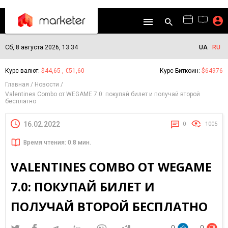
Сб, 8 августа 2026, 13:34
UA
RU
Курс валют:
$44,65 , €51,60
Курс Биткоин:
$64976
Главная
Новости
Valentines Combo от WEGAME 7.0: покупай билет и получай второй
бесплатно
16.02.2022
0
1005
Время чтения: 0.8 мин.
VALENTINES COMBO ОТ WEGAME
7.0: ПОКУПАЙ БИЛЕТ И
ПОЛУЧАЙ ВТОРОЙ БЕСПЛАТНО