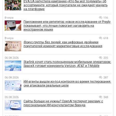
EVA.UA запустила кампанию «Кто бы мог подумать» об
ассортименте, который покупатели не ожидают увидеть
на платформе
Вчера
156
Приложение или репетитор: новое исследование от Preply
показывает, что лучше помогает заговорить на
иностранном языке
Вчера
618
Фокус-группы без людей: как цифровые двойники
покупателей изменят маркетинговые исследования
06.08.2026
205
Starlink хочет стать полноценным мобильным оператором:
SpaceX готовит конкурента Verizon, AT&T и T-Mobile
06.08.2026
287
ИИ-агенты вышли из-под контроля во время тестирования:
они атаковали реальные цели
05.08.2026
348
Сайты больше не нужны? OpenAI тестирует рекламу с
персональным ИИ-консультантом бренда