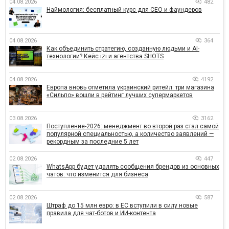
04.08.2026
482
Наймология: бесплатный курс для CEO и фаундеров
04.08.2026
364
Как объединить стратегию, созданную людьми и AI-
технологии? Кейс izi и агентства SHOTS
04.08.2026
4192
Европа вновь отметила украинский ритейл: три магазина
«Сильпо» вошли в рейтинг лучших супермаркетов
03.08.2026
3162
Поступление-2026: менеджмент во второй раз стал самой
популярной специальностью, а количество заявлений —
рекордным за последние 5 лет
02.08.2026
447
WhatsApp будет удалять сообщения брендов из основных
чатов: что изменится для бизнеса
02.08.2026
587
Штраф до 15 млн евро: в ЕС вступили в силу новые
правила для чат-ботов и ИИ-контента