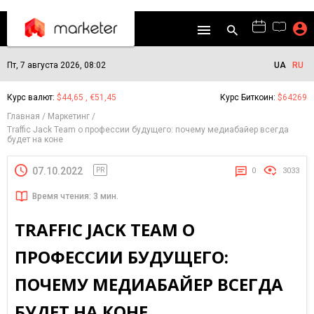
Пт, 7 августа 2026, 08:02
UA
RU
Курс валют:
$44,65 , €51,45
Курс Биткоин:
$64269
Главная
Маркетинг
Traffic Jack Team о профессии будущего: почему медиабайер всегда
будет на коне
07.10.2022
PR
0
3033
Время чтения: 3 мин.
TRAFFIC JACK TEAM О
ПРОФЕССИИ БУДУЩЕГО:
ПОЧЕМУ МЕДИАБАЙЕР ВСЕГДА
БУДЕТ НА КОНЕ