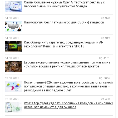
Сайты больше не нужны? OpenAI тестирует рекламу с
персональным ИИ-консультантом бренда
04.08.2026
370
Наймология: бесплатный курс для CEO и фаундеров
04.08.2026
312
Как объединить стратегию, созданную людьми и AI-
технологии? Кейс izi и агентства SHOTS
04.08.2026
4131
Европа вновь отметила украинский ритейл: три магазина
«Сильпо» вошли в рейтинг лучших супермаркетов
03.08.2026
3066
Поступление-2026: менеджмент во второй раз стал самой
популярной специальностью, а количество заявлений —
рекордным за последние 5 лет
02.08.2026
438
WhatsApp будет удалять сообщения брендов из основных
чатов: что изменится для бизнеса