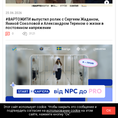
25.06.2026
#ВАРТОЖИТИ выпустил ролик с Сергеем Жаданом,
Яниной Соколовой и Александром Тереном о жизни в
постоянном напряжении
0
3121
Этот сайт использует cookie. Чтобы закрыть это сообщение и
23.06.2026
подтвердить согласие на
использование cookie
на этом
ОК
От NPC до PRO: Государственная служба занятости
сайте, нажмите кнопку "Ок".