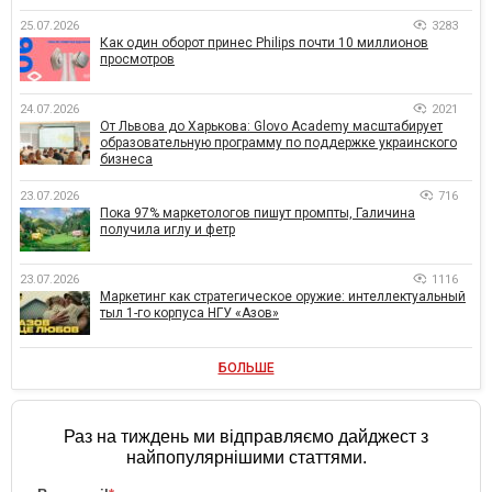
25.07.2026
3283
Как один оборот принес Philips почти 10 миллионов
просмотров
24.07.2026
2021
От Львова до Харькова: Glovo Academy масштабирует
образовательную программу по поддержке украинского
бизнеса
23.07.2026
716
Пока 97% маркетологов пишут промпты, Галичина
получила иглу и фетр
23.07.2026
1116
Маркетинг как стратегическое оружие: интеллектуальный
тыл 1-го корпуса НГУ «Азов»
БОЛЬШЕ
Раз на тиждень ми відправляємо дайджест з
найпопулярнішими статтями.