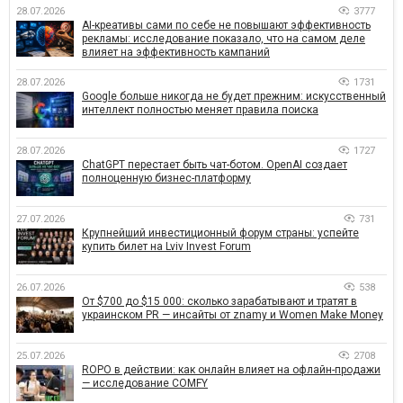
28.07.2026
3777
AI-креативы сами по себе не повышают эффективность
рекламы: исследование показало, что на самом деле
влияет на эффективность кампаний
28.07.2026
1731
Google больше никогда не будет прежним: искусственный
интеллект полностью меняет правила поиска
28.07.2026
1727
ChatGPT перестает быть чат-ботом. OpenAI создает
полноценную бизнес-платформу
27.07.2026
731
Крупнейший инвестиционный форум страны: успейте
купить билет на Lviv Invest Forum
26.07.2026
538
От $700 до $15 000: сколько зарабатывают и тратят в
украинском PR — инсайты от znamy и Women Make Money
25.07.2026
2708
ROPO в действии: как онлайн влияет на офлайн-продажи
— исследование COMFY