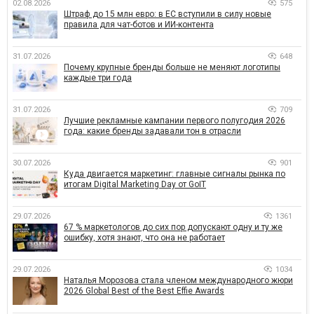
02.08.2026
575
Штраф до 15 млн евро: в ЕС вступили в силу новые
правила для чат-ботов и ИИ-контента
31.07.2026
648
Почему крупные бренды больше не меняют логотипы
каждые три года
31.07.2026
709
Лучшие рекламные кампании первого полугодия 2026
года: какие бренды задавали тон в отрасли
30.07.2026
901
Куда двигается маркетинг: главные сигналы рынка по
итогам Digital Marketing Day от GoIT
29.07.2026
1361
67 % маркетологов до сих пор допускают одну и ту же
ошибку, хотя знают, что она не работает
29.07.2026
1034
Наталья Морозова стала членом международного жюри
2026 Global Best of the Best Effie Awards